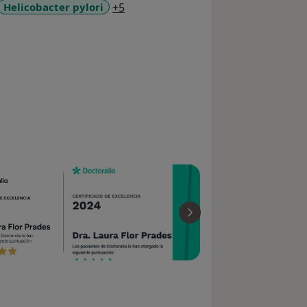
a11y_sr_more_diseases
Helicobacter pylori
+5