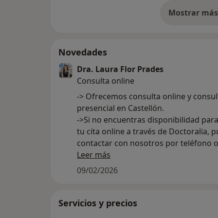
Mostrar más 
so
Novedades
Dra. Laura Flor Prades
Consulta online
-> Ofrecemos consulta online y consul
presencial en Castellón.
->Si no encuentras disponibilidad par
tu cita online a través de Doctoralia, 
contactar con nosotros por teléfono 
WhatsApp, y te ayudaremos a encontr
Leer más
hueco lo antes posible.
09/02/2026
Servicios y precios