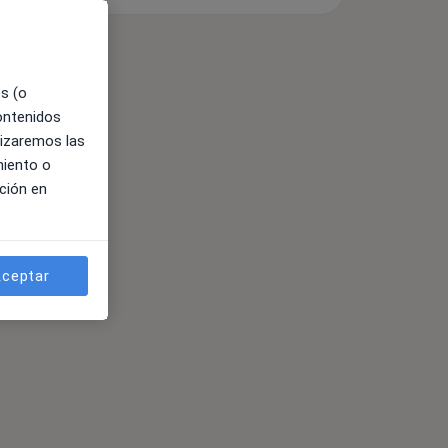
es (o
contenidos
lizaremos las
miento o
ción en
ceptar