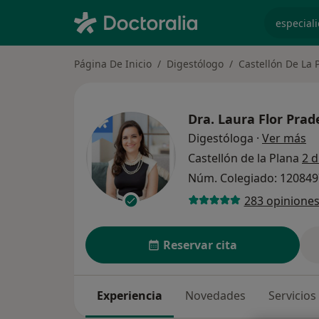
especiali
Página De Inicio
Digestólogo
Castellón De La 
Dra.
Laura Flor Prad
so
Digestóloga
·
Ver más
Castellón de la Plana
2 d
Núm. Colegiado: 12084
283 opinione
Reservar cita
Experiencia
Novedades
Servicios