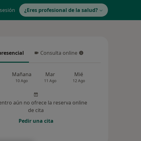
 sesión
¿Eres profesional de la salud?
presencial
Consulta online
resencial
Consulta online
Mañana
Mar
Mié
Jue
Vie
10 Ago
11 Ago
12 Ago
13 Ago
14 Ag
entro aún no ofrece la reserva online
de cita
Pedir una cita
83)
Dudas solucionadas (3)