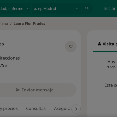
dad, enfermedad o nombre
p. ej. Madrid
Iniciar
Plana
Laura Flor Prades
es
Visita 
Visita p
bre las especializaciones
irecciones
Hoy
9795
9 Ago
s
Este c
Enviar mensaje
 y precios
Consultas
Aseguradoras
Opiniones (2