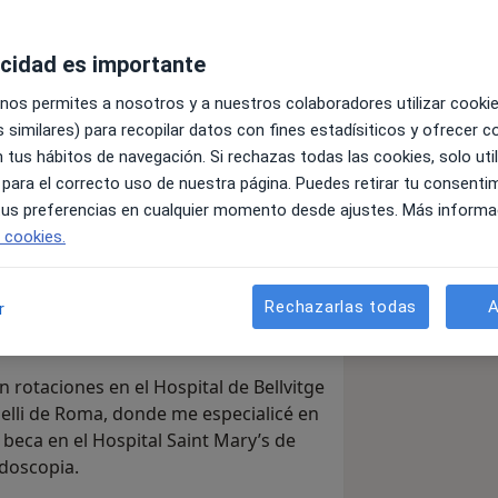
acidad es importante
 nos permites a nosotros y a nuestros colaboradores utilizar cooki
 similares) para recopilar datos con fines estadísiticos y ofrecer 
 tus hábitos de navegación. Si rechazas todas las cookies, solo uti
 en Aparato Digestivo. Me he formado
 para el correcto uso de nuestra página. Puedes retirar tu consenti
onde también estoy colegiada y he
 tus preferencias en cualquier momento desde ajustes. Más informa
NHS).
e cookies.
ra y realicé mi especialidad en el
i tesis doctoral sobre la enfermedad
Rechazarlas todas
A
r
alidad de vida de los pacientes, con
rotaciones en el Hospital de Bellvitge
melli de Roma, donde me especialicé en
eca en el Hospital Saint Mary’s de
doscopia.