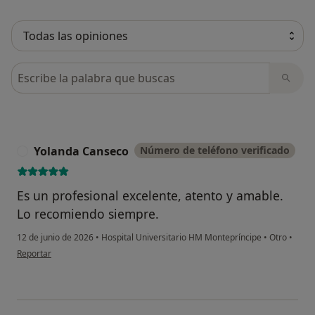
Busca en opiniones
Yolanda Canseco
Número de teléfono verificado
Y
Es un profesional excelente, atento y amable.
Lo recomiendo siempre.
12 de junio de 2026
•
Hospital Universitario HM Montepríncipe
•
Otro
•
en opinión del usuario Yolanda Canseco
Reportar