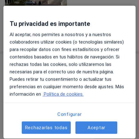
Ver galería (1)
Tu privacidad es importante
Al aceptar, nos permites a nosotros y a nuestros
Mostrar más detalles
sobre la experiencia
colaboradores utilizar cookies (o tecnologías similares)
para recopilar datos con fines estadísiticos y ofrecer
contenidos basados en tus hábitos de navegación. Si
Servicios y precios
rechazas todas las cookies, solo utilizaremos las
necesarias para el correcto uso de nuestra página.
Revisión ginecológica
Reservar cita
Puedes retirar tu consentimiento o actualizar tus
Detalles
preferencias en cualquier momento desde ajustes. Más
información en
Política de cookies.
Visita Ginecología
Reservar cita
Detalles
Configurar
Rechazarlas todas
Aceptar
Visita Obstetricia
Reservar cita
Detalles