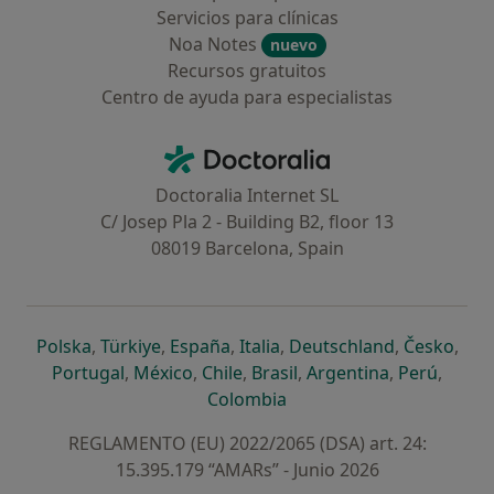
Servicios para clínicas
Noa Notes
nuevo
Recursos gratuitos
Centro de ayuda para especialistas
Contacto
Doctoralia - Página de inicio
Doctoralia Internet SL
C/ Josep Pla 2 - Building B2, floor 13
08019 Barcelona, Spain
se abre en una nueva pestaña
se abre en una nueva pestaña
se abre en una nueva pestaña
se abre en una nueva pes
se abre en 
se a
Polska
,
Türkiye
,
España
,
Italia
,
Deutschland
,
Česko
,
se abre en una nueva pestaña
se abre en una nueva pestaña
se abre en una nueva pestaña
se abre en una nueva p
se abre en 
se abr
Portugal
,
México
,
Chile
,
Brasil
,
Argentina
,
Perú
,
se abre en una nueva pe
Colombia
REGLAMENTO (EU) 2022/2065 (DSA) art. 24:
15.395.179 “AMARs” - Junio 2026