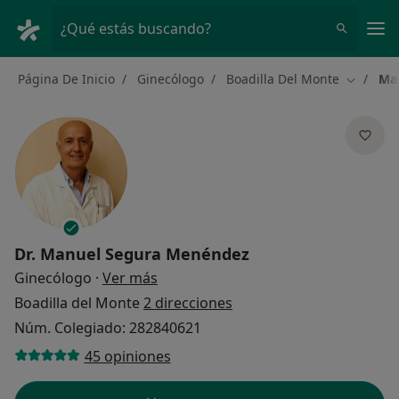
Men
¿Qué estás buscando?
Página De Inicio
Ginecólogo
Boadilla Del Monte
Ma
Cambiar 
Dr.
Manuel Segura Menéndez
sobre las especializaciones
Ginecólogo
·
Ver más
Boadilla del Monte
2 direcciones
Núm. Colegiado: 282840621
45 opiniones