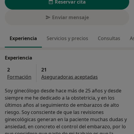
Reservar cita
Enviar mensaje
Experiencia
Servicios y precios
Consultas
A
Experiencia
2
21
Formación
Aseguradoras aceptadas
Soy ginecólogo desde hace más de 25 años y desde
siempre me he dedicado a la obstetricia, y en los
últimos años al seguimiento de embarazos de alto
riesgo. Soy consciente de que las revisiones
ginecológicas generan en la paciente muchas dudas y
ansiedad, en concreto el control del embarazo, por lo
que considero que parte de mi trabajo es que la