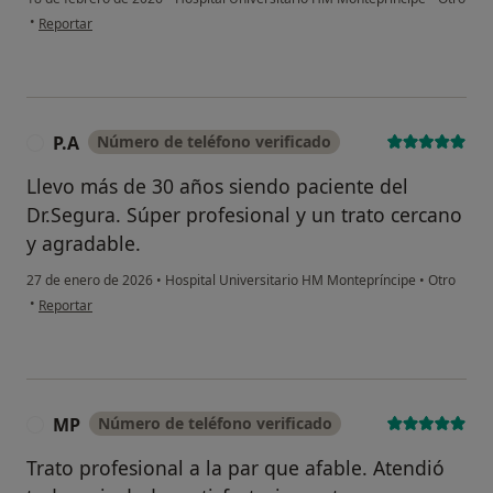
en opinión del usuario ML
•
Reportar
P.A
Número de teléfono verificado
P
Llevo más de 30 años siendo paciente del
Dr.Segura. Súper profesional y un trato cercano
y agradable.
27 de enero de 2026
•
Hospital Universitario HM Montepríncipe
•
Otro
en opinión del usuario P.A
•
Reportar
MP
Número de teléfono verificado
M
Trato profesional a la par que afable. Atendió