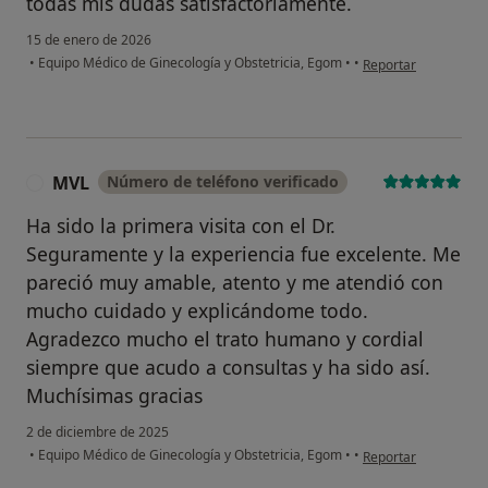
todas mis dudas satisfactoriamente.
15 de enero de 2026
en opinión del usuar
•
Equipo Médico de Ginecología y Obstetricia, Egom
•
•
Reportar
MVL
Número de teléfono verificado
M
Ha sido la primera visita con el Dr.
Seguramente y la experiencia fue excelente. Me
pareció muy amable, atento y me atendió con
mucho cuidado y explicándome todo.
Agradezco mucho el trato humano y cordial
siempre que acudo a consultas y ha sido así.
Muchísimas gracias
2 de diciembre de 2025
en opinión del usuar
•
Equipo Médico de Ginecología y Obstetricia, Egom
•
•
Reportar