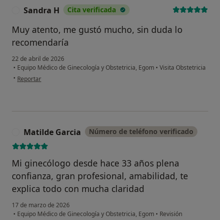
Sandra H
Cita verificada
S
Muy atento, me gustó mucho, sin duda lo
recomendaría
22 de abril de 2026
•
Equipo Médico de Ginecología y Obstetricia, Egom
•
Visita Obstetricia
en opinión del usuario Sandra H
•
Reportar
Matilde Garcia
Número de teléfono verificado
M
Mi ginecólogo desde hace 33 años plena
confianza, gran profesional, amabilidad, te
explica todo con mucha claridad
17 de marzo de 2026
•
Equipo Médico de Ginecología y Obstetricia, Egom
•
Revisión