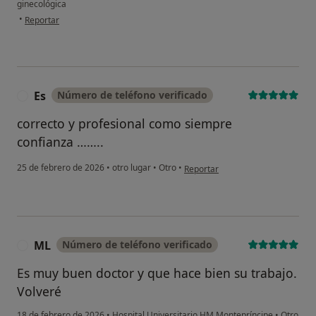
ginecológica
en opinión del usuario Matilde Garcia
•
Reportar
Es
Número de teléfono verificado
E
correcto y profesional como siempre
confianza ……..
en opinión del usuario Es
25 de febrero de 2026
•
otro lugar
•
Otro
•
Reportar
ML
Número de teléfono verificado
M
Es muy buen doctor y que hace bien su trabajo.
Volveré
18 de febrero de 2026
•
Hospital Universitario HM Montepríncipe
•
Otro