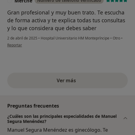
Merche
Número de teléfono verificado
M
Gran profesional y muy buen trato. Te escucha
de forma activa y te explica todas tus consultas
y lo que considera que debes saber
2 de abril de 2025
•
Hospital Universitario HM Montepríncipe
•
Otro
•
en opinión del usuario Merche
Reportar
Ver más
opiniones anteriores
Preguntas frecuentes
¿Cuáles son las principales especialidades de Manuel
Segura Menéndez?
Manuel Segura Menéndez es ginecólogo. Te