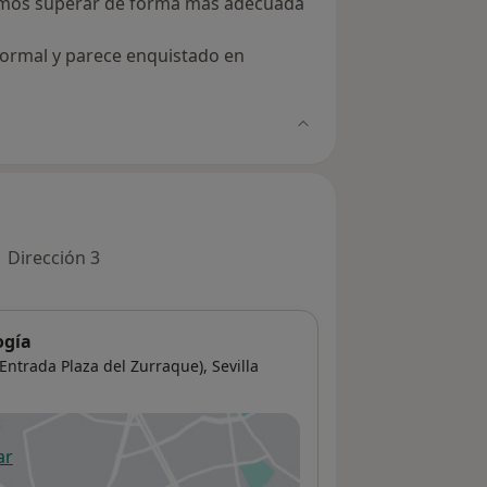
emos superar de forma más adecuada
normal y parece enquistado en
Dirección 3
ogía
(Entrada Plaza del Zurraque),
Sevilla
ar
 abre en una nueva pestaña