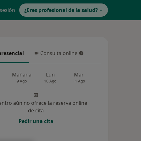
 sesión
¿Eres profesional de la salud?
presencial
Consulta online
resencial
Consulta online
Mañana
Lun
Mar
Mié
Jue
9 Ago
10 Ago
11 Ago
12 Ago
13 Ag
entro aún no ofrece la reserva online
de cita
Pedir una cita
lucionadas (98)