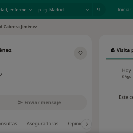
dad, enfermedad o nombre
p. ej. Madrid
Iniciar
d Cabrera Jiménez
 ciudad
ménez
Visita 
Visita p
 las especializaciones
Hoy
2
8 Ago
s
Este c
Enviar mensaje
nsultas
Aseguradoras
Opiniones (161)
Dudas so