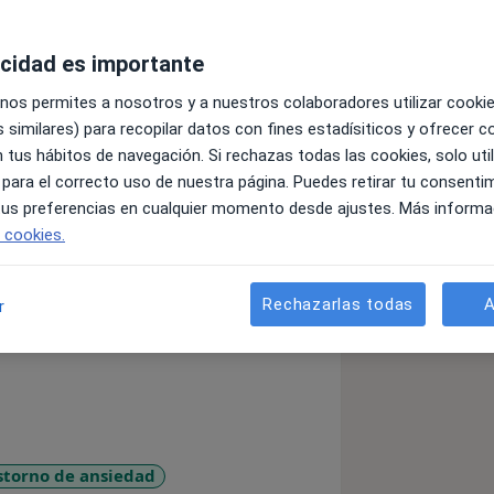
acidad es importante
 nos permites a nosotros y a nuestros colaboradores utilizar cooki
 similares) para recopilar datos con fines estadísiticos y ofrecer 
 tus hábitos de navegación. Si rechazas todas las cookies, solo uti
loga sanitaria desde 2004.
 para el correcto uso de nuestra página. Puedes retirar tu consenti
ivos: Empresas privadas, Escuela de
 tus preferencias en cualquier momento desde ajustes. Más informa
ivos privados. Pionera en la
e cookies.
amiento psicológico (Realidad Virtual )
coso Moral en el Trabajo. Mobbing
Rechazarlas todas
A
r
edicina sobre un trabajo de
 la psicología y Llevo 5 años
ía. Colegiada y especialista en los
ientaciones psicologicas, Aunque
ual.
storno de ansiedad