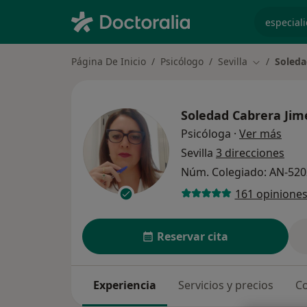
especiali
Página De Inicio
Psicólogo
Sevilla
Soleda
Cambiar de
Soledad Cabrera Ji
sobre
Psicóloga
·
Ver más
Sevilla
3 direcciones
Núm. Colegiado: AN-520
161 opinione
Reservar cita
Experiencia
Servicios y precios
Co