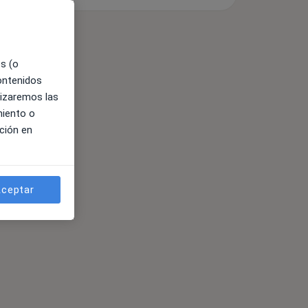
es (o
contenidos
lizaremos las
miento o
ción en
ceptar