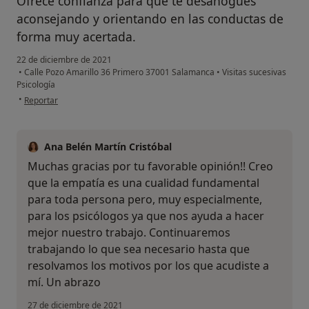
Ofrece confianza para que te desahogues
aconsejando y orientando en las conductas de
forma muy acertada.
22 de diciembre de 2021
•
Calle Pozo Amarillo 36 Primero 37001 Salamanca
•
Visitas sucesivas
Psicología
en opinión del usuario A.R.
•
Reportar
Ana Belén Martín Cristóbal
Muchas gracias por tu favorable opinión!! Creo
que la empatía es una cualidad fundamental
para toda persona pero, muy especialmente,
para los psicólogos ya que nos ayuda a hacer
mejor nuestro trabajo. Continuaremos
trabajando lo que sea necesario hasta que
resolvamos los motivos por los que acudiste a
mí. Un abrazo
27 de diciembre de 2021