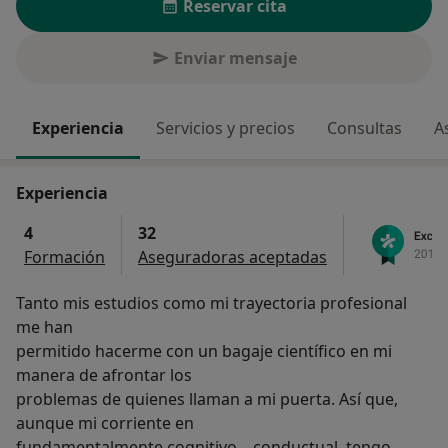
Reservar cita
Enviar mensaje
Experiencia
Servicios y precios
Consultas
A
Experiencia
4
32
Formación
Aseguradoras aceptadas
Tanto mis estudios como mi trayectoria profesional
me han
permitido hacerme con un bagaje científico en mi
manera de afrontar los
problemas de quienes llaman a mi puerta. Así que,
aunque mi corriente en
fundamentalmente cognitivo – conductual, tengo