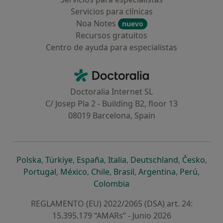
Servicios para clínicas
Noa Notes
nuevo
Recursos gratuitos
Centro de ayuda para especialistas
Contacto
Doctoralia - Página de inicio
Doctoralia Internet SL
C/ Josep Pla 2 - Building B2, floor 13
08019 Barcelona, Spain
se abre en una nueva pestaña
se abre en una nueva pestaña
se abre en una nueva pestaña
se abre en una nueva pes
se abre en 
se a
Polska
,
Türkiye
,
España
,
Italia
,
Deutschland
,
Česko
,
se abre en una nueva pestaña
se abre en una nueva pestaña
se abre en una nueva pestaña
se abre en una nueva p
se abre en 
se abr
Portugal
,
México
,
Chile
,
Brasil
,
Argentina
,
Perú
,
se abre en una nueva pe
Colombia
REGLAMENTO (EU) 2022/2065 (DSA) art. 24:
15.395.179 “AMARs” - Junio 2026