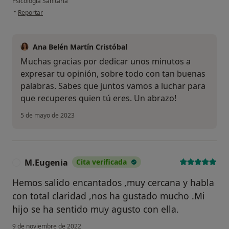
Psicología Sanitaria
en opinión del usuario Felipe
•
Reportar
Ana Belén Martín Cristóbal
Muchas gracias por dedicar unos minutos a
expresar tu opinión, sobre todo con tan buenas
palabras. Sabes que juntos vamos a luchar para
que recuperes quien tú eres. Un abrazo!
5 de mayo de 2023
M.Eugenia
Cita verificada
M
Hemos salido encantados ,muy cercana y habla
con total claridad ,nos ha gustado mucho .Mi
hijo se ha sentido muy agusto con ella.
9 de noviembre de 2022