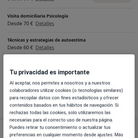
Visita domiciliaria Psicología
Desde 70 €
Detalles
Técnicas y estrategias de autoestima
Desde 60 €
Detalles
Terapia en discapacidad intelectual
60 €
Detalles
Tu privacidad es importante
Al aceptar, nos permites a nosotros y a nuestros
+ 16 servicios
colaboradores utilizar cookies (o tecnologías similares)
para recopilar datos con fines estadísiticos y ofrecer
contenidos basados en tus hábitos de navegación. Si
¿Cómo funcionan los precios?
rechazas todas las cookies, solo utilizaremos las
necesarias para el correcto uso de nuestra página.
Puedes retirar tu consentimiento o actualizar tus
Consultas (2)
preferencias en cualquier momento desde ajustes. Más