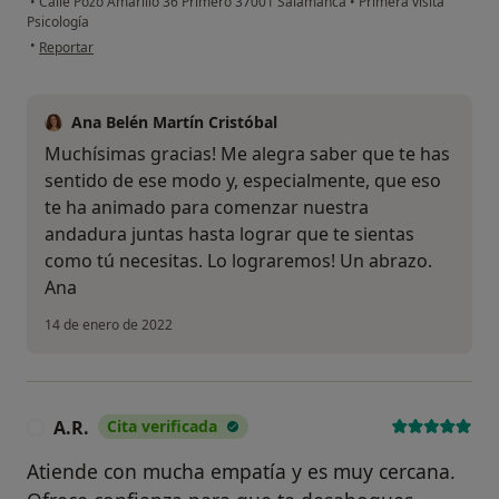
•
Calle Pozo Amarillo 36 Primero 37001 Salamanca
•
Primera visita
Psicología
en opinión del usuario A.A
•
Reportar
Ana Belén Martín Cristóbal
Muchísimas gracias! Me alegra saber que te has
sentido de ese modo y, especialmente, que eso
te ha animado para comenzar nuestra
andadura juntas hasta lograr que te sientas
como tú necesitas. Lo lograremos! Un abrazo.
Ana
14 de enero de 2022
A.R.
Cita verificada
A
Atiende con mucha empatía y es muy cercana.