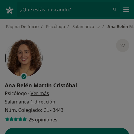
Men
¿Qué estás buscando?
Página De Inicio
Psicólogo
Salamanca
Ana Belén Ma
Cambiar de ciuda
Ana Belén Martín Cristóbal
sobre las especializaciones
Psicólogo
·
Ver más
Salamanca
1 dirección
Núm. Colegiado: CL - 3443
25 opiniones