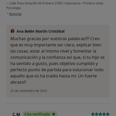
•
Calle Pozo Amarillo 36 Primero 37001 Salamanca
•
Primera visita
Psicología
en opinión del usuario M.Eugenia
•
Reportar
Ana Belén Martín Cristóbal
Muchas gracias por vuestras palabras!!!! Creo
que es muy importante ser claro, explicar bien
las cosas, estar al mismo nivel y fomentar la
comunicación y la confianza así que, si tu hijo se
ha sentido a gusto, pues objetivo cumplido y
perfecto punto de partida para solucionar todo
aquello que os ha traído hasta mí. Un fuerte
abrazo!!
25 de noviembre de 2022
C.M
Cita verificada
C