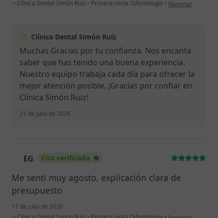
en opinión del usu
•
Clínica Dental Simón Ruíz
•
Primera visita Odontología
•
Reportar
Clínica Dental Simón Ruíz
Muchas Gracias por tu confianza. Nos encanta
saber que has tenido una buena experiencia.
Nuestro equipo trabaja cada día para ofrecer la
mejor atención posible. ¡Gracias por confiar en
Clínica Simón Ruiz!
21 de julio de 2026
EG
Cita verificada
E
Me sentí muy agosto, explicación clara de
presupuesto
17 de julio de 2026
en opinión del usu
•
Clínica Dental Simón Ruíz
•
Primera visita Odontología
•
Reportar