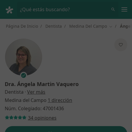
Men
¿Qué estás buscando?
Página De Inicio
Dentista
Medina Del Campo
Ángel
Cambiar de
Dra.
Ángela Martin Vaquero
sobre las especializaciones
Dentista
·
Ver más
Medina del Campo
1 dirección
Núm. Colegiado: 47001436
34 opiniones