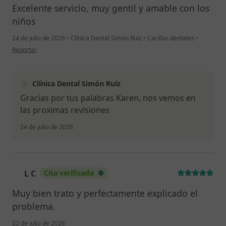
Excelente servicio, muy gentil y amable con los
niños
24 de julio de 2026
•
Clínica Dental Simón Ruíz
•
Carillas dentales
•
en opinión del usuario Karen
Reportar
Clínica Dental Simón Ruíz
Gracias por tus palabras Karen, nos vemos en
las proximas revisiones
24 de julio de 2026
L C
Cita verificada
L
Muy bien trato y perfectamente explicado el
problema.
22 de julio de 2026