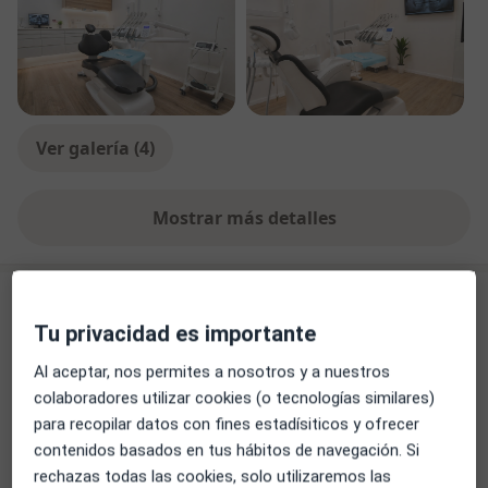
Ver galería (4)
Mostrar más detalles
sobre la experiencia
Novedades
Tu privacidad es importante
Dra. Ángela Martin Vaquero
Calle Simón Ruiz 25, Medina del Campo 47400
Al aceptar, nos permites a nosotros y a nuestros
A veces no hace falta cambiarlo todo para
colaboradores utilizar cookies (o tecnologías similares)
transformar una sonrisa.
para recopilar datos con fines estadísiticos y ofrecer
contenidos basados en tus hábitos de navegación. Si
En este paciente hemos realizado: Ortodoncia,
rechazas todas las cookies, solo utilizaremos las