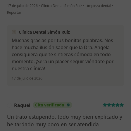
17 de julio de 2026
•
Clínica Dental Simón Ruíz
•
Limpieza dental
•
en opinión del usuario Diana Anaya
Reportar
Clínica Dental Simón Ruíz
Muchas gracias por tus bonitas palabras. Nos
hace mucha ilusión saber que la Dra. Angela
consiguiera que te sintieras cómoda en todo
momento. ¡Sera un placer seguir viéndote por
nuestra clínica!
17 de julio de 2026
Raquel
Cita verificada
R
Un trato estupendo, todo muy bien explicado y
he tardado muy poco en ser atendida