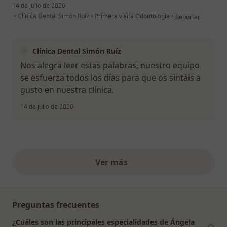
14 de julio de 2026
en opinión del usu
•
Clínica Dental Simón Ruíz
•
Primera visita Odontología
•
Reportar
Clínica Dental Simón Ruíz
Nos alegra leer estas palabras, nuestro equipo
se esfuerza todos los días para que os sintáis a
gusto en nuestra clínica.
14 de julio de 2026
Ver más
opiniones anteriores
Preguntas frecuentes
¿Cuáles son las principales especialidades de Ángela