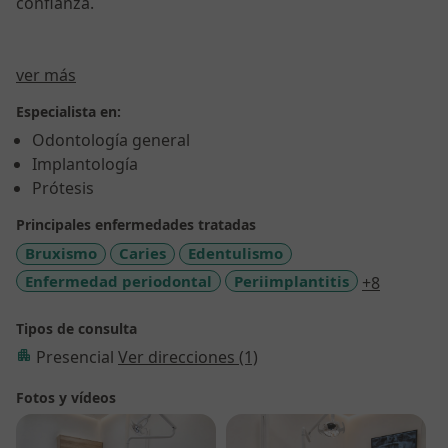
confianza.
Sobre mí
ver más
Especialista en:
Odontología general
Implantología
Prótesis
Principales enfermedades tratadas
Bruxismo
Caries
Edentulismo
a11y_sr_
Enfermedad periodontal
Periimplantitis
+8
Tipos de consulta
Presencial
Ver direcciones (1)
Fotos y vídeos