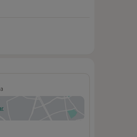
43
ar
 abre en una nueva pestaña