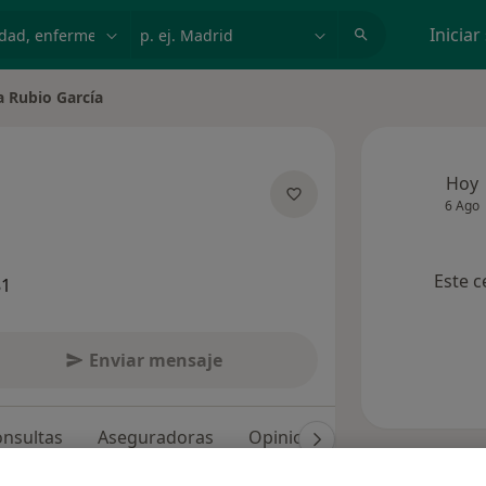
dad, enfermedad o nombre
p. ej. Madrid
Iniciar
a Rubio García
e ciudad
Hoy
6 Ago
e las especializaciones
Este c
81
Enviar mensaje
nsultas
Aseguradoras
Opiniones