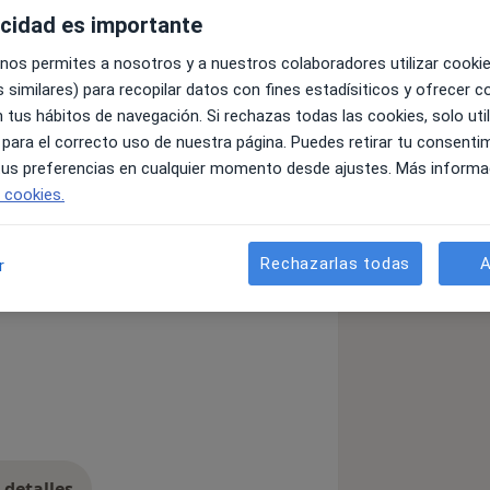
acidad es importante
 nos permites a nosotros y a nuestros colaboradores utilizar cooki
nas que desean entender mejor lo que
 similares) para recopilar datos con fines estadísiticos y ofrecer 
ontar sus dificultades. Ofrezco un
 tus hábitos de navegación. Si rechazas todas las cookies, solo uti
tuoso, donde puedas sentirte
 para el correcto uso de nuestra página. Puedes retirar tu consenti
 tus preferencias en cualquier momento desde ajustes. Más informa
, siempre respaldado por
e cookies.
to a tus necesidades y objetivos,
ransformador.
Rechazarlas todas
A
r
existe una alianza terapéutica sólida,
detalles