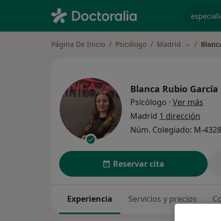
especiali
Página De Inicio
Psicólogo
Madrid
Blanc
Cambiar d
Blanca Rubio García
sobr
Psicólogo
·
Ver más
Madrid
1 dirección
Núm. Colegiado: M-432
Reservar cita
Experiencia
Servicios y precios
Co