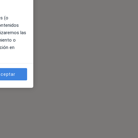
es (o
contenidos
lizaremos las
miento o
ción en
ceptar