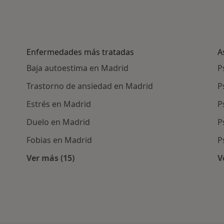
Enfermedades más tratadas
A
Baja autoestima en Madrid
P
Trastorno de ansiedad en Madrid
P
Estrés en Madrid
P
Duelo en Madrid
P
Fobias en Madrid
P
Ver más (15)
V
cercanos
Más en esta categoría: Enfermedades más 