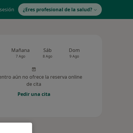
 sesión
¿Eres profesional de la salud?
Mañana
Sáb
Dom
Lun
Mar
7 Ago
8 Ago
9 Ago
10 Ago
11 Ag
entro aún no ofrece la reserva online
de cita
Pedir una cita