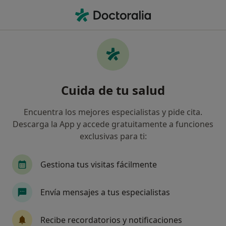
Men
Aislamiento Social • Elx, Alicante
Filtros
• 1
Seguro
Mapa
Especialistas en Aislamiento social en Elx
Cuida de tu salud
Así organizamos los resultados
Encuentra los mejores especialistas y pide cita.
Descarga la App y accede gratuitamente a funciones
¿Qué especialidad estás buscando?
exclusivas para ti:
Psicólogo
Psicólogo infantil
Dietista Nutr
Gestiona tus visitas fácilmente
Envía mensajes a tus especialistas
Recibe recordatorios y notificaciones