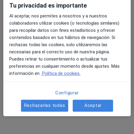
Tu privacidad es importante
Calle María de Maeztu, 10, Elche
•
Mapa
Al aceptar, nos permites a nosotros y a nuestros
ATP (Active Psychology)
colaboradores utilizar cookies (o tecnologías similares)
Primera visita Psicología
55 €
para recopilar datos con fines estadísiticos y ofrecer
Este especialista no ofrece reserva de cita online en esta dirección.
contenidos basados en tus hábitos de navegación. Si
rechazas todas las cookies, solo utilizaremos las
Pedir una cita
necesarias para el correcto uso de nuestra página.
Puedes retirar tu consentimiento o actualizar tus
preferencias en cualquier momento desde ajustes. Más
información en
Política de cookies.
Configurar
Rechazarlas todas
Aceptar
Francisco Salvador Beltrán Llicer
·
Ver más
Psicólogo
23 opiniones