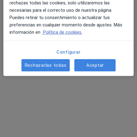
rechazas todas las cookies, solo utilizaremos las
Dra. Natalia Siegert
necesarias para el correcto uso de nuestra página.
Ningún profesional de este centro tiene citas disponibles
Puedes retirar tu consentimiento o actualizar tus
preferencias en cualquier momento desde ajustes. Más
Mostrar perfil
información en
Política de cookies.
Configurar
Rechazarlas todas
Aceptar
Teodora Milcheva Taneva
·
Ver más
Psicóloga
45 opiniones
Dirección
Online