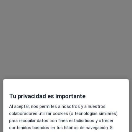
Clínica Guardamar y Psicotécnico en
Guardamar CRC-A0182
·
Ver más
Alergólogo, Dermatólogo, Ginecólogo
324 opiniones
C Ingeniero Mira, 12 2ºB, Guardamar del Segura
•
Mapa
Tu privacidad es importante
Clínica Guardamar y Psicotécnico en Guardamar CRC-A0182
Visitas sucesivas Ginecología y Obstetricia
Servicio gratuito
Al aceptar, nos permites a nosotros y a nuestros
Mostrar más servicios
colaboradores utilizar cookies (o tecnologías similares)
para recopilar datos con fines estadísiticos y ofrecer
contenidos basados en tus hábitos de navegación. Si