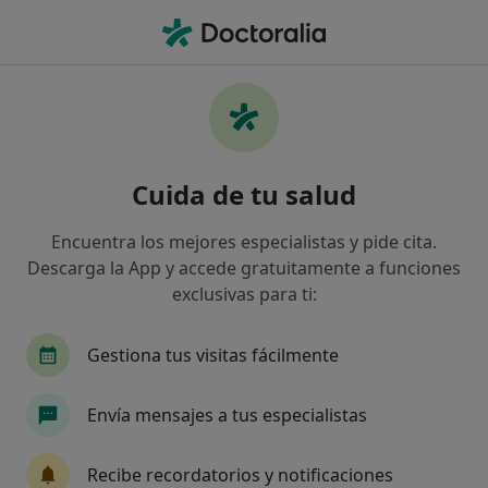
Men
Aislamiento Social • Torrevieja, Alicante
Filtros
• 1
Seguro
Mapa
Especialistas en Aislamiento social en
Cuida de tu salud
Torrevieja
Así organizamos los resultados
Encuentra los mejores especialistas y pide cita.
Descarga la App y accede gratuitamente a funciones
exclusivas para ti:
¿Qué especialidad estás buscando?
Psicólogo
Psicólogo infantil
Alergólogo
Gestiona tus visitas fácilmente
Envía mensajes a tus especialistas
Recibe recordatorios y notificaciones