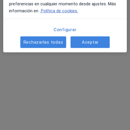
Pedir una cita
preferencias en cualquier momento desde ajustes. Más
información en
Política de cookies.
Configurar
Rechazarlas todas
Aceptar
Jimena Toselli Dalmasso
·
Ver más
Dietista nutricionista
37 opiniones
Dirección
Online
Calle Maestro José Garberi Serrano11 Torre 1, Local 1B, Alicante
•
Mapa
Policlinica Maio
Primera visita Nutrición y Dietética
50 €