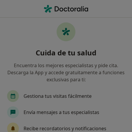
Men
Diabetes • Campello, Alicante
Filtros
• 1
Seguro
Mapa
Especialistas en Diabetes en Campello
Cuida de tu salud
Así organizamos los resultados
Encuentra los mejores especialistas y pide cita.
Descarga la App y accede gratuitamente a funciones
¿Qué especialidad estás buscando?
exclusivas para ti:
Médico de familia
Médico general
Hemató
Gestiona tus visitas fácilmente
Envía mensajes a tus especialistas
Recibe recordatorios y notificaciones