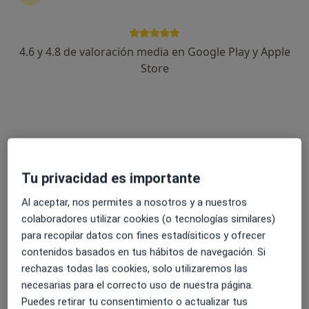
4.6 y 4.8 de valoración media en Google Play y Apple
Dr. Klaus Thomas Hoffmann
Store
·
Ver más
Internista, Hematólogo
52 opiniones
Especialista en Medicina Interna y Hematologia
Máster en Ecografía general y musculoesqueletica
Disponibilidad en varios centros
Tu privacidad es importante
Dirección
Online
Al aceptar, nos permites a nosotros y a nuestros
colaboradores utilizar cookies (o tecnologías similares)
Carrer Dr. Brotons Poveda, 28 B, Campello
•
Mapa
para recopilar datos con fines estadísiticos y ofrecer
ClinicaPraxis El CAMPELLO
contenidos basados en tus hábitos de navegación. Si
Visita Medicina Interna
80 €
rechazas todas las cookies, solo utilizaremos las
Este especialista no ofrece reserva de cita online en esta dirección.
necesarias para el correcto uso de nuestra página.
Puedes retirar tu consentimiento o actualizar tus