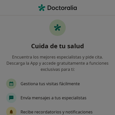
Men
Incontinencia Urinaria • Móstoles, Madrid
Filtros
• 1
Seguro
Mapa
Especialistas en Incontinencia urinaria en
Cuida de tu salud
Móstoles
Así organizamos los resultados
Encuentra los mejores especialistas y pide cita.
Descarga la App y accede gratuitamente a funciones
exclusivas para ti:
¿Qué especialidad estás buscando?
Fisioterapeuta
Urólogo
Alergólogo
A
Gestiona tus visitas fácilmente
Envía mensajes a tus especialistas
Recibe recordatorios y notificaciones