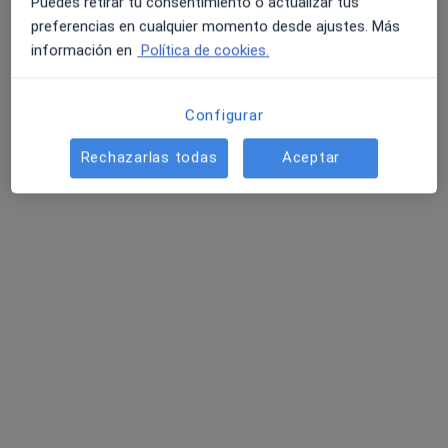
Puedes retirar tu consentimiento o actualizar tus
preferencias en cualquier momento desde ajustes. Más
información en
Política de cookies.
Dr. Marino Ortin Garcia-Nieto
Configurar
·
Ver más
Urólogo
95 opiniones
Rechazarlas todas
Aceptar
AVDA. CONSTITUCION, 74. CLINICA ZUBER, Móstoles
•
Mapa
Centro Medico Zuber
Primera visita Urología
Precio sin especificar
Este especialista no ofrece reserva de cita online en esta dirección.
Pedir una cita