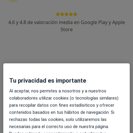
4.6 y 4.8 de valoración media en Google Play y Apple
Pilar Cortés Llanos
Store
·
Ver más
Fisioterapeuta
66 opiniones
Paseo de Arroyomolinos 27, Móstoles
•
Mapa
Fisioterapia Océano
Visita Fisioterapia
40 €
Tu privacidad es importante
Este especialista no ofrece reserva de cita online en esta dirección.
Al aceptar, nos permites a nosotros y a nuestros
Pedir una cita
colaboradores utilizar cookies (o tecnologías similares)
para recopilar datos con fines estadísiticos y ofrecer
contenidos basados en tus hábitos de navegación. Si
rechazas todas las cookies, solo utilizaremos las
necesarias para el correcto uso de nuestra página.