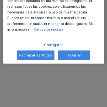
contenidos basados en tus hábitos de navegación. Si
rechazas todas las cookies, solo utilizaremos las
necesarias para el correcto uso de nuestra página.
Jose Ramón Benítez Fernández
Puedes retirar tu consentimiento o actualizar tus
·
Ver más
Fisioterapeuta
preferencias en cualquier momento desde ajustes. Más
5 opiniones
información en
Política de cookies.
Dirección 1
Dirección 2
Configurar
La Fuente 12, Manzana 5, Local 1, Tomares
•
Mapa
Rechazarlas todas
Aceptar
Clínica Barbosa & Collado Fisioterapia
Visita Fisioterapia
Precio sin especificar
Este especialista no ofrece reserva de cita online en esta dirección.
Pedir una cita