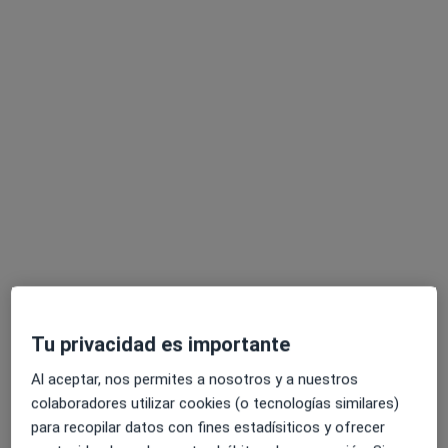
Manuel Enrique Martin Rodriguez
·
Ver más
Fisioterapeuta
30 opiniones
Avenida Blas Infante 1 planta 3, puerta 307, Tomares
•
Mapa
Clínica Dr. Pineda
Primera visita fisioterapia
40 €
Este especialista no ofrece reserva de cita online en esta dirección.
Pedir una cita
Tu privacidad es importante
Al aceptar, nos permites a nosotros y a nuestros
colaboradores utilizar cookies (o tecnologías similares)
para recopilar datos con fines estadísiticos y ofrecer