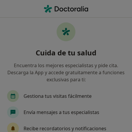
Men
Meniscopatía • Bormujos, Sevilla
Filtros
• 1
Seguro
Mapa
Especialistas en Meniscopatía en Bormujos
Cuida de tu salud
Así organizamos los resultados
Encuentra los mejores especialistas y pide cita.
Descarga la App y accede gratuitamente a funciones
¿Qué especialidad estás buscando?
exclusivas para ti:
Fisioterapeuta
Médico rehabilitador
Trau
Gestiona tus visitas fácilmente
Envía mensajes a tus especialistas
Recibe recordatorios y notificaciones