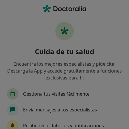
Men
Trastorno De Ansiedad • Cullera, Valencia
Filtros
• 1
Seguro
Mapa
Especialistas en Trastorno de ansiedad en
Cuida de tu salud
Cullera
Así organizamos los resultados
Encuentra los mejores especialistas y pide cita.
Descarga la App y accede gratuitamente a funciones
exclusivas para ti:
¿Qué especialidad estás buscando?
Psicólogo
Fisioterapeuta
Médico general
Gestiona tus visitas fácilmente
Envía mensajes a tus especialistas
Recibe recordatorios y notificaciones