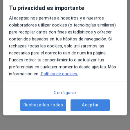
Terapia para ansiedad
65 €
Tu privacidad es importante
Este especialista no ofrece reserva de cita online en esta dirección.
Al aceptar, nos permites a nosotros y a nuestros
colaboradores utilizar cookies (o tecnologías similares)
Pedir una cita
para recopilar datos con fines estadísiticos y ofrecer
contenidos basados en tus hábitos de navegación. Si
rechazas todas las cookies, solo utilizaremos las
necesarias para el correcto uso de nuestra página.
Puedes retirar tu consentimiento o actualizar tus
preferencias en cualquier momento desde ajustes. Más
información en
Política de cookies.
Configurar
Mireia Peris Rubio
·
Ver más
Psicóloga
Rechazarlas todas
Aceptar
10 opiniones
Dirección
Online