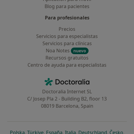
Blog para pacientes
Para profesionales
Precios
Servicios para especialistas
Servicios para clínicas
Noa Notes
nuevo
Recursos gratuitos
Centro de ayuda para especialistas
Contacto
Doctoralia - Página de inicio
Doctoralia Internet SL
C/ Josep Pla 2 - Building B2, floor 13
08019 Barcelona, Spain
se abre en una nueva pestaña
se abre en una nueva pestaña
se abre en una nueva pestaña
se abre en una nueva pes
se abre en 
se a
Polska
,
Türkiye
,
España
,
Italia
,
Deutschland
,
Česko
,