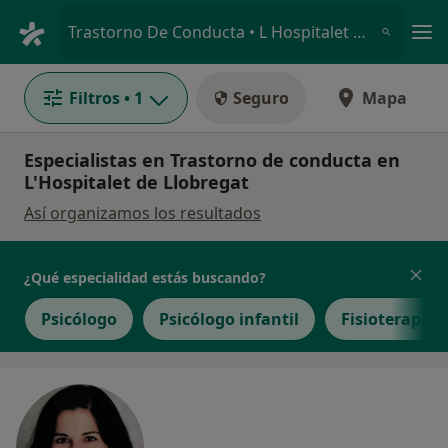
Men
Trastorno De Conducta • L Hospitalet de Llobregat, Barcelona
Filtros
• 1
Seguro
Mapa
Especialistas en Trastorno de conducta en
L'Hospitalet de Llobregat
Así organizamos los resultados
¿Qué especialidad estás buscando?
Psicólogo
Psicólogo infantil
Fisioterapeu