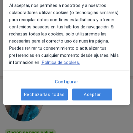
Al aceptar, nos permites a nosotros y a nuestros
Dirección 1
Dirección 2
Dirección 3
Onlin
colaboradores utilizar cookies (o tecnologías similares)
para recopilar datos con fines estadísiticos y ofrecer
Carrer d´Angel Guimerà, 35-45, local 4, Esplugues de Llobregat
•
Mapa
contenidos basados en tus hábitos de navegación. Si
Clínica Psicológica Ignacio
rechazas todas las cookies, solo utilizaremos las
necesarias para el correcto uso de nuestra página.
Primera visita Psicología
65 €
Puedes retirar tu consentimiento o actualizar tus
Este especialista no ofrece reserva de cita online en esta dirección.
preferencias en cualquier momento desde ajustes. Más
información en
Política de cookies.
Pedir una cita
Configurar
Rechazarlas todas
Aceptar
Opción de pago online