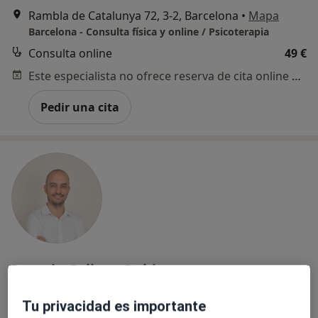
Rambla de Catalunya 72, 3-2, Barcelona
•
Mapa
Barcelona - Consulta física y online / Psicoterapia
Consulta online
49 €
Este especialista no ofrece reserva de cita online en esta dirección.
Pedir una cita
Ignacio Gallego Rubio
·
Ver más
Psicólogo
124 opiniones
Tu privacidad es importante