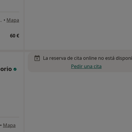
Entlo, 4 piso, Barcelona
•
Mapa
60 €
La reserva de cita online no está dispon
Pedir una cita
norio
•
Mapa