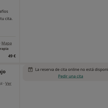
afíos
tu cita.
•
Mapa
erapia
49 €
La reserva de cita online no está dispon
njo
Pedir una cita
·
Ver
il