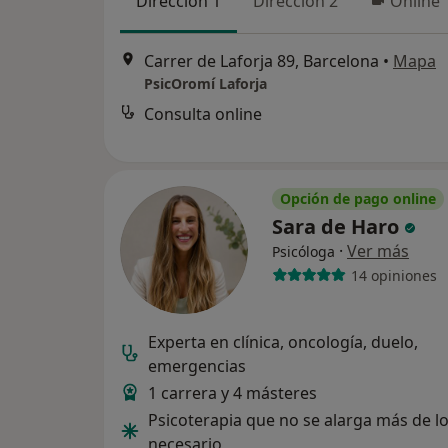
Dirección 1
Dirección 2
Online
Carrer de Laforja 89, Barcelona
•
Mapa
PsicOromí Laforja
Consulta online
Opción de pago online
Sara de Haro
·
Ver más
Psicóloga
14 opiniones
Experta en clínica, oncología, duelo,
emergencias
1 carrera y 4 másteres
Psicoterapia que no se alarga más de l
necesario