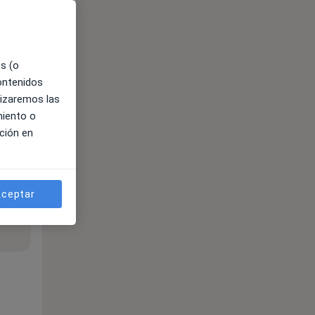
es (o
contenidos
lizaremos las
miento o
ción en
ceptar
ible