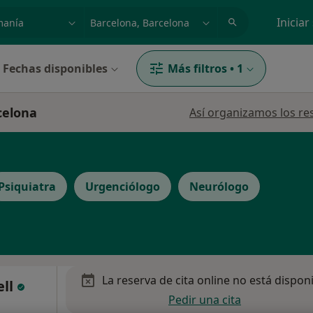
dad, enfermedad o nombre
p. ej. Madrid
Iniciar
Fechas disponibles
Más filtros
•
1
celona
Así organizamos los re
Psiquiatra
Urgenciólogo
Neurólogo
La reserva de cita online no está dispon
ell
Pedir una cita