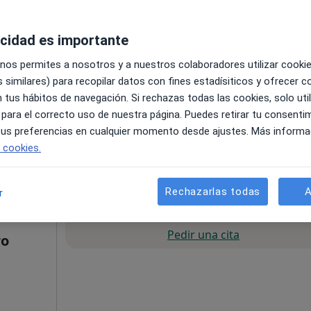
acidad es importante
 nos permites a nosotros y a nuestros colaboradores utilizar cooki
 similares) para recopilar datos con fines estadísiticos y ofrecer 
 tus hábitos de navegación. Si rechazas todas las cookies, solo uti
 para el correcto uso de nuestra página. Puedes retirar tu consenti
pa
 tus preferencias en cualquier momento desde ajustes. Más informa
e cookies.
45 €
Rechazarlas todas
A
r
La reserva de cita online no está dispon
Pedir una cita
ro