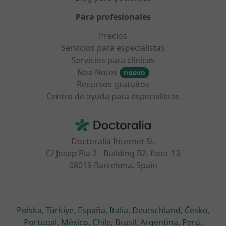
Para profesionales
Precios
Servicios para especialistas
Servicios para clínicas
Noa Notes
nuevo
Recursos gratuitos
Centro de ayuda para especialistas
Contacto
Doctoralia - Página de inicio
Doctoralia Internet SL
C/ Josep Pla 2 - Building B2, floor 13
08019 Barcelona, Spain
se abre en una nueva pestaña
se abre en una nueva pestaña
se abre en una nueva pestaña
se abre en una nueva pes
se abre en 
se a
Polska
,
Türkiye
,
España
,
Italia
,
Deutschland
,
Česko
,
se abre en una nueva pestaña
se abre en una nueva pestaña
se abre en una nueva pestaña
se abre en una nueva p
se abre en 
se abr
Portugal
,
México
,
Chile
,
Brasil
,
Argentina
,
Perú
,