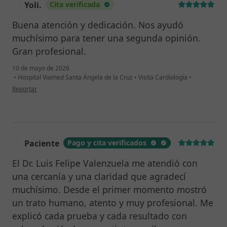
Yoli.
Cita verificada
Y
stenosis and the microcirculation.(pp.81-98).
London.UK, Springer. ISBN9781447152453.
Buena atención y dedicación. Nos ayudó
2. Cruz-Fernandez JM, Calvo R, Pavón R, Valenzuela-
muchísimo para tener una segunda opinión.
Garcia Luis Felipe (1999). Chronic stable ischemic heart
Gran profesional.
disease. Treatment and follow-up.. In A. Fernandez-
Cruz (Ed.), Manual skills for clinical practice in
10 de mayo de 2026
•
Hospital Viamed Santa Ángela de la Cruz
•
Visita Cardiología
•
cardiology (pp. 669-679). Madrid, Spain. MSD.
en opinión del usuario Yoli.
Reportar
3. Kaski JC, Valenzuela-Garcia Luis Felipe (2001). Cardiac
syndrome X. In Hernan C. Doval, Carlos D. Tajer, (Ed.),
Evidence in Cardiology. 2 nd Edition. (pp. 115-126).
Buenos Aires, Argentina. GEDIC.
4. Valenzuela-Garcia Luis Felipe, Mayoral Recio A, Calvo
Paciente
Pago y cita verificados
P
Jambrina R, Almendro M., Garcia-Aranda Lopez V, Cruz-
El Dr. Luis Felipe Valenzuela me atendió con
Fernandez JM. (2004). Pharmacological therapy of
una cercanía y una claridad que agradecí
stable ischemic heart disease.. In Iñiguez A (Ed.),
muchísimo. Desde el primer momento mostró
Cardiovascular Therapeutics (pp. 153-166). Barcelona,
Spain. STM Editores S.L.
un trato humano, atento y muy profesional. Me
5. Valenzuela-Garcia Luis Felipe , R. Jambrina Calvo, P.L.
explicó cada prueba y cada resultado con
Santigosa Perez, V. Lopez Garcia-Aranda, J.M. Cruz