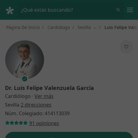
Men
¿Qué estás buscando?
Página De Inicio
Cardiólogo
Sevilla
Luis Felipe Val
Cambiar de ciudad
Dr.
Luis Felipe Valenzuela García
sobre las especializaciones
Cardiólogo
·
Ver más
Sevilla
2 direcciones
Núm. Colegiado: 414113039
91 opiniones