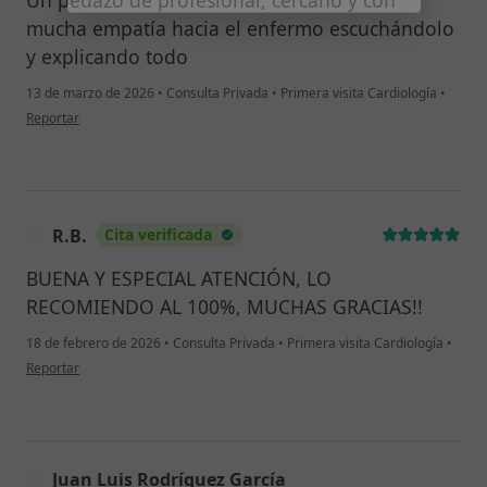
Un pedazo de profesional, cercano y con
mucha empatía hacia el enfermo escuchándolo
y explicando todo
13 de marzo de 2026
•
Consulta Privada
•
Primera visita Cardiología
•
en opinión del usuario Francisco Velázquez
Reportar
R.B.
Cita verificada
R
BUENA Y ESPECIAL ATENCIÓN, LO
RECOMIENDO AL 100%, MUCHAS GRACIAS!!
18 de febrero de 2026
•
Consulta Privada
•
Primera visita Cardiología
•
en opinión del usuario R.B.
Reportar
Juan Luis Rodríguez García
J