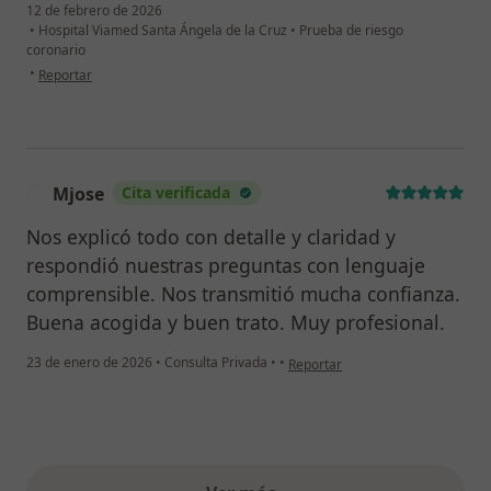
12 de febrero de 2026
•
Hospital Viamed Santa Ángela de la Cruz
•
Prueba de riesgo
coronario
en opinión del usuario Juan Luis Rodríguez García
•
Reportar
Mjose
Cita verificada
M
Nos explicó todo con detalle y claridad y
respondió nuestras preguntas con lenguaje
comprensible. Nos transmitió mucha confianza.
Buena acogida y buen trato. Muy profesional.
en opinión del usuario Mjose
23 de enero de 2026
•
Consulta Privada
•
•
Reportar