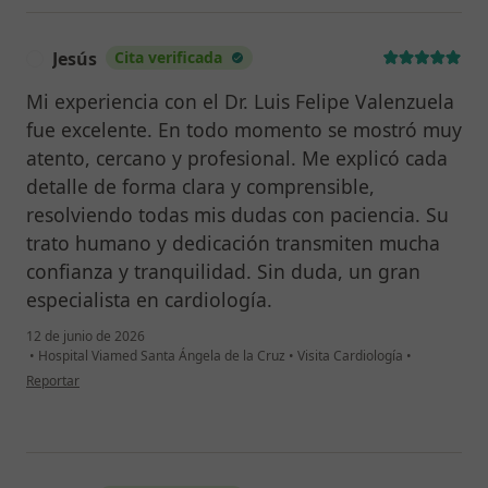
Morales L, Calvo R, Rodriguez-Hernandez MJ, Font I,
Cubero J, Pastor-Torres L, Cruz JM, Infants, C.
Jesús
Cita verificada
Coarctation of the aorta: different anatomical forms
J
by age of presentation. Rev Esp Cardiol 1998; 51: 572-
Mi experiencia con el Dr. Luis Felipe Valenzuela
581. Revista Española de Cardiología. 1998 Jul; 51(7):
fue excelente. En todo momento se mostró muy
572-81.
atento, cercano y profesional. Me explicó cada
16. Valenzuela-Garcia Luis Felipe , Vazquez R,
detalle de forma clara y comprensible,
Rodriguez-Hernandez MJ. Atrial septal aneurysm. Is it a
resolviendo todas mis dudas con paciencia. Su
benign finding? International Journal of Cardiology
trato humano y dedicación transmiten mucha
1999, 69: 101-103. International Journal of Cardiology.
1999 Apr; 30(1): 101-3. Cited in PubMed; PMID:
confianza y tranquilidad. Sin duda, un gran
10362381.
especialista en cardiología.
12 de junio de 2026
Capítulos de Libros
•
Hospital Viamed Santa Ángela de la Cruz
•
Visita Cardiología
•
en opinión del usuario Jesús
Reportar
1. Valenzuela-Garcia Luis Felipe , Matsuzawa Y, Lerman
A. (2017). The effect of cardiovascular risk factors on
the coronary circulation. In Javier Escaned, Justin
Davies (Ed.) Physiological assessment of coronary