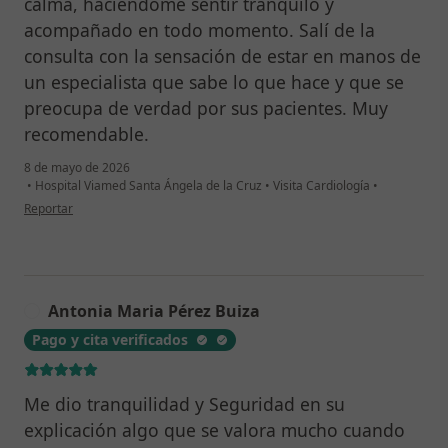
calma, haciéndome sentir tranquilo y
Fernandez. (2005). Silent ischemic heart disease. In
acompañado en todo momento. Salí de la
Jesús Millán Nuñez-Cortés (Ed.), Cardiovascular
consulta con la sensación de estar en manos de
Medicine. Arteriosclerosis. Volume II. (pp. 1355-1364).
un especialista que sabe lo que hace y que se
Barcelona, Spain. Editorial Masson.
preocupa de verdad por sus pacientes. Muy
recomendable.
Otras publicaciones
1. Lopez Garcia-Aranda V, Garcia Rubira JC, Roldán
8 de mayo de 2026
•
Hospital Viamed Santa Ángela de la Cruz
•
Visita Cardiología
•
González JR, Diaz Castillo JL, Calvo Jambrina R,
en opinión del usuario Paciente
Reportar
Valenzuela-Garcia Luis Felipe (2001, March 1). Smoking
and cardiovascular system. Tab Prev ISSN 1576-1959..
2. Valenzuela-Garcia Luis Felipe , López García Aranda
V, Araji O, Barquero Aroca JM. (2003, March 1). Dolor
Antonia Maria Pérez Buiza
torácico. Revista Latina de Cardiología.
A
3. Vazquez R, Valenzuela-Garcia Luis Felipe, Espina A,
Pago y cita verificados
Vizcaino M, Guerrero M, Leal J.. (2000, February 1).
Indications of pacemaker implantation on syncope.
Me dio tranquilidad y Seguridad en su
Revista Castellano-Leonesa de CardiologíaISSN: 1577-
explicación algo que se valora mucho cuando
2926.