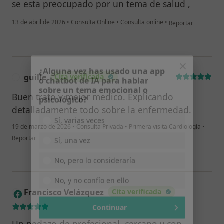
se esta preocupado por un tema de salud ,
en opinión del usua
13 de abril de 2026
•
Consulta Online
•
Consulta online
•
Reportar
guille
Cita verificada
¿Alguna vez has usado una app
G
o chatbot de IA para hablar
Buen trato y mejor medico. Explicando
sobre un tema emocional o
psicológico?
detalladamente todo sobre la enfermedad.
Sí, varias veces
19 de marzo de 2026
•
Consulta Privada
•
Primera visita Cardiología
•
en opinión del usuario guille
Reportar
Sí, una vez
No, pero lo consideraría
No, y no confío en ello
Francisco Velázquez
Cita verificada
F
Continuar