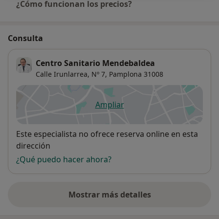
¿Cómo funcionan los precios?
Consulta
Centro Sanitario Mendebaldea
Calle Irunlarrea, Nº 7,
Pamplona
31008
Ampliar
se abre en una nueva pestañ
Disponibilidad
Este especialista no ofrece reserva online en esta
dirección
¿Qué puedo hacer ahora?
Mostrar más detalles
sobre la dirección