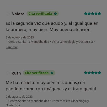
Naiara
Cita verificada
N
Es la segunda vez que acudo y, al igual que en
la primera, muy bien. Muy buena atención.
2 de octubre de 2023
•
Centro Sanitario Mendebaldea
•
Visita Ginecología y Obstetricia
•
en opinión del usuario Naiara
Reportar
Ruth
Cita verificada
Me ha resuelto muy bien mis dudas,con
panfleto como con imágenes.y el trato genial
9 de agosto de 2023
•
Centro Sanitario Mendebaldea
•
Primera visita Ginecología y
Obstetricia