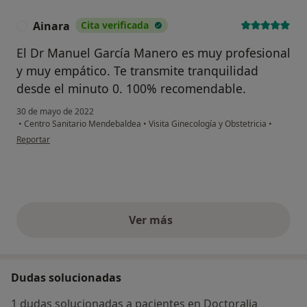
Ainara
Cita verificada
A
El Dr Manuel García Manero es muy profesional
y muy empático. Te transmite tranquilidad
desde el minuto 0. 100% recomendable.
30 de mayo de 2022
•
Centro Sanitario Mendebaldea
•
Visita Ginecología y Obstetricia
•
en opinión del usuario Ainara
Reportar
Ver más
opiniones anteriores
Dudas solucionadas
1 dudas solucionadas a pacientes en Doctoralia