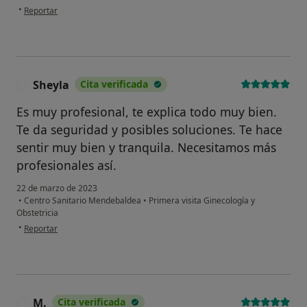
en opinión del usuario Ruth
•
Reportar
Sheyla
Cita verificada
S
Es muy profesional, te explica todo muy bien.
Te da seguridad y posibles soluciones. Te hace
sentir muy bien y tranquila. Necesitamos más
profesionales así.
22 de marzo de 2023
•
Centro Sanitario Mendebaldea
•
Primera visita Ginecología y
Obstetricia
en opinión del usuario Sheyla
•
Reportar
M.
Cita verificada
M