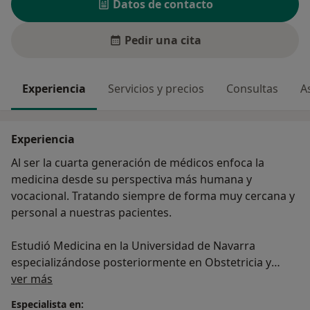
Datos de contacto
Pedir una cita
Experiencia
Servicios y precios
Consultas
A
Experiencia
Al ser la cuarta generación de médicos enfoca la
medicina desde su perspectiva más humana y
vocacional. Tratando siempre de forma muy cercana y
personal a nuestras pacientes.
Estudió Medicina en la Universidad de Navarra
especializándose posteriormente en Obstetricia y
Sobre mí
Ginecología en la Clínica Universidad de Navarra. Es
ver más
Doctor en Medicina por la misma universidad.
Especialista en: