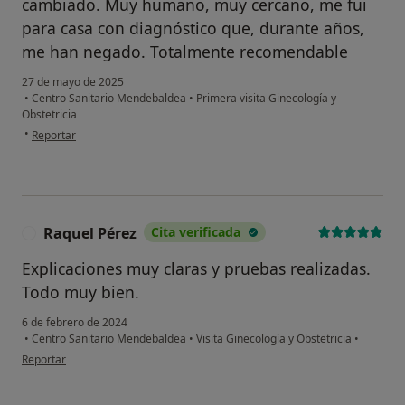
cambiado. Muy humano, muy cercano, me fui
para casa con diagnóstico que, durante años,
me han negado. Totalmente recomendable
27 de mayo de 2025
•
Centro Sanitario Mendebaldea
•
Primera visita Ginecología y
Obstetricia
en opinión del usuario BEL
•
Reportar
Raquel Pérez
Cita verificada
R
Explicaciones muy claras y pruebas realizadas.
Todo muy bien.
6 de febrero de 2024
•
Centro Sanitario Mendebaldea
•
Visita Ginecología y Obstetricia
•
en opinión del usuario Raquel Pérez
Reportar