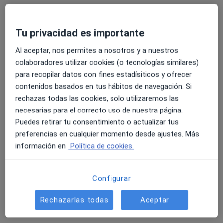
médico-paciente es el pilar básico sobre el que giran
150 €
Detalles
los métodos diagnósticos y terapéuticos.
Tu privacidad es importante
Visita Ginecología y Obstetricia
Detalles
Al aceptar, nos permites a nosotros y a nuestros
colaboradores utilizar cookies (o tecnologías similares)
Cirugía de incontinencia urinaria femenina por vía
para recopilar datos con fines estadísiticos y ofrecer
vaginal
contenidos basados en tus hábitos de navegación. Si
Desde 500 €
Detalles
rechazas todas las cookies, solo utilizaremos las
necesarias para el correcto uso de nuestra página.
Cirugía endoscópica ginecológica
Puedes retirar tu consentimiento o actualizar tus
1.500 €
Detalles
preferencias en cualquier momento desde ajustes. Más
información en
Política de cookies.
Citología cérvico-vaginal
50 €
Detalles
Configurar
+ 3 servicios
Rechazarlas todas
Aceptar