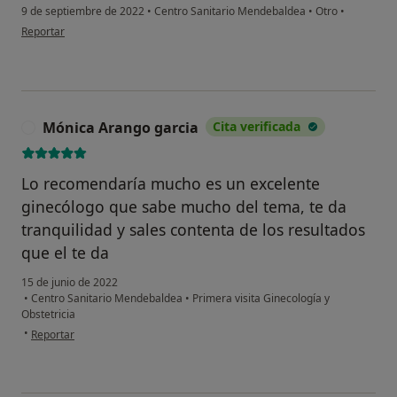
9 de septiembre de 2022
•
Centro Sanitario Mendebaldea
•
Otro
•
en opinión del usuario A.A
Reportar
Mónica Arango garcia
Cita verificada
M
Lo recomendaría mucho es un excelente
ginecólogo que sabe mucho del tema, te da
tranquilidad y sales contenta de los resultados
que el te da
15 de junio de 2022
•
Centro Sanitario Mendebaldea
•
Primera visita Ginecología y
Obstetricia
en opinión del usuario Mónica Arango garcia
•
Reportar