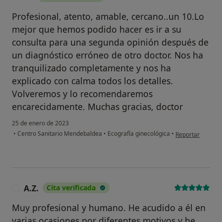
Profesional, atento, amable, cercano..un 10.Lo
mejor que hemos podido hacer es ir a su
consulta para una segunda opinión después de
un diagnóstico erróneo de otro doctor. Nos ha
tranquilizado completamente y nos ha
explicado con calma todos los detalles.
Volveremos y lo recomendaremos
encarecidamente. Muchas gracias, doctor
25 de enero de 2023
en opinión del u
•
Centro Sanitario Mendebaldea
•
Ecografía ginecológica
•
Reportar
A.Z.
Cita verificada
A
Muy profesional y humano. He acudido a él en
varias ocasiones por diferentes motivos y he