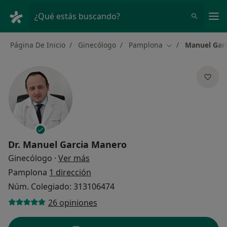
Men
¿Qué estás buscando?
Página De Inicio
Ginecólogo
Pamplona
Manuel Gar
Cambiar de ciuda
Dr.
Manuel Garcia Manero
sobre las especializaciones
Ginecólogo
·
Ver más
Pamplona
1 dirección
Núm. Colegiado: 313106474
26 opiniones