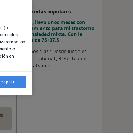
Preguntas populares
Hola, llevo unos meses con
es (o
tratamiento para mi trastorno
de ansiedad mixta. Con la
contenidos
dosis de 75+37,5
lizaremos las
miento o
Buenos dias : Desde luego es
ción en
algo inhabitual ,el efecto que
nota al subir…
ceptar
ue