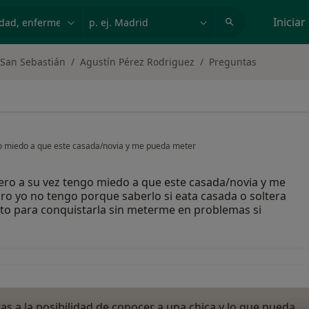
dad, enfermedad o nombre
p. ej. Madrid
Iniciar
-San Sebastián
Agustín Pérez Rodriguez
Preguntas
go miedo a que este casada/novia y me pueda meter
pero a su vez tengo miedo a que este casada/novia y me
o yo no tengo porque saberlo si eata casada o soltera
ecto para conquistarla sin meterme en problemas si
as a la posibilidad de conocer a una chica y lo que pueda