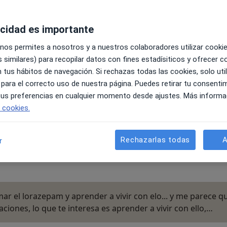
 ninguna. Las preguntas que planteas suenan como a que le
acidad es importante
 nos permites a nosotros y a nuestros colaboradores utilizar cooki
 similares) para recopilar datos con fines estadísiticos y ofrecer 
 tus hábitos de navegación. Si rechazas todas las cookies, solo uti
 cardíaco y análisis bien) pero sufro de problema
 para el correcto uso de nuestra página. Puedes retirar tu consenti
 tus preferencias en cualquier momento desde ajustes. Más informa
alquier problema cardíaco y análisis bien) pero sufro de
e cookies.
aciones, taquicardias etc... Me recetaron 0,5 mg de
y mi pregunta es, si las palpitaciones son molestas o
Rechazarlas todas
A
r
ar el lorazepam y aprender a vivir con elo... y me parece q
taciones, lo que te interesa es aprender a vivir con ello,…