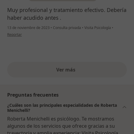
Muy profesional y tratamiento efectivo. Debería
haber acudido antes .
13 de noviembre de 2023
•
Consulta privada
•
Visita Psicología
•
en opinión del usuario Rosa
Reportar
Ver más
opiniones anteriores
Preguntas frecuentes
¿Cuáles son las principales especialidades de Roberta
Menichelli?
Roberta Menichelli es psicólogo. Te mostramos
algunos de los servicios que ofrece gracias a su
trayectoria y amplia experiencia: Visita Psicología,