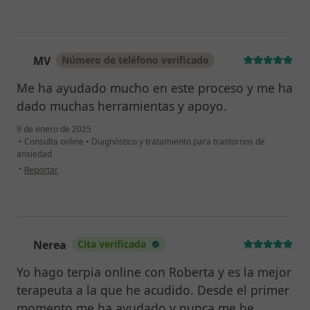
MV
Número de teléfono verificado
M
Me ha ayudado mucho en este proceso y me ha
dado muchas herramientas y apoyo.
9 de enero de 2025
•
Consulta online
•
Diagnóstico y tratamiento para trastornos de
ansiedad
en opinión del usuario MV
•
Reportar
Nerea
Cita verificada
N
Yo hago terpia online con Roberta y es la mejor
terapeuta a la que he acudido. Desde el primer
momento me ha ayudado y nunca me he