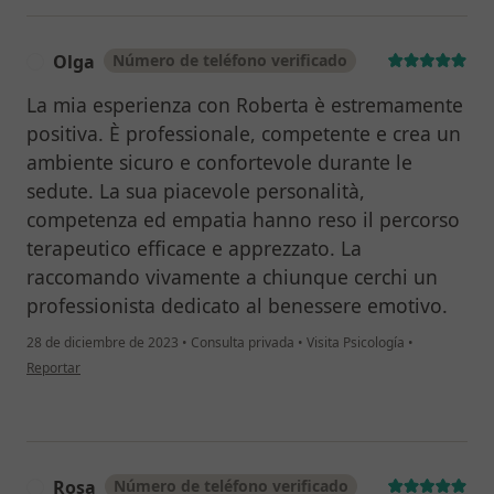
Olga
Número de teléfono verificado
O
La mia esperienza con Roberta è estremamente
positiva. È professionale, competente e crea un
ambiente sicuro e confortevole durante le
sedute. La sua piacevole personalità,
competenza ed empatia hanno reso il percorso
terapeutico efficace e apprezzato. La
raccomando vivamente a chiunque cerchi un
professionista dedicato al benessere emotivo.
28 de diciembre de 2023
•
Consulta privada
•
Visita Psicología
•
en opinión del usuario Olga
Reportar
Rosa
Número de teléfono verificado
R