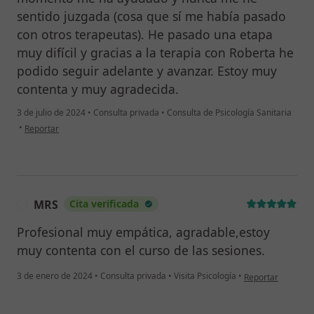
sentido juzgada (cosa que sí me había pasado
con otros terapeutas). He pasado una etapa
muy difícil y gracias a la terapia con Roberta he
podido seguir adelante y avanzar. Estoy muy
contenta y muy agradecida.
3 de julio de 2024
•
Consulta privada
•
Consulta de Psicología Sanitaria
en opinión del usuario Nerea
•
Reportar
MRS
Cita verificada
M
Profesional muy empática, agradable,estoy
muy contenta con el curso de las sesiones.
en opinión del us
3 de enero de 2024
•
Consulta privada
•
Visita Psicología
•
Reportar