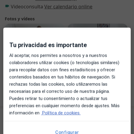
participando en grupos de trabajo y supervisión. Mi
Videoconsulta
Ver calendario online
objetivo es ofrecer un espacio donde cada persona
reciba una atención personalizada y especializada,
Fotos y vídeos
adaptada a sus necesidades.
Tu privacidad es importante
Al aceptar, nos permites a nosotros y a nuestros
colaboradores utilizar cookies (o tecnologías similares)
para recopilar datos con fines estadísiticos y ofrecer
Ver galería (6)
contenidos basados en tus hábitos de navegación. Si
rechazas todas las cookies, solo utilizaremos las
necesarias para el correcto uso de nuestra página.
Mostrar más detalles
sobre la experiencia
Puedes retirar tu consentimiento o actualizar tus
preferencias en cualquier momento desde ajustes. Más
información en
Política de cookies.
Servicios y precios
Tratmiento para comportamientos
Configurar
agresivos en niños y adolescentes