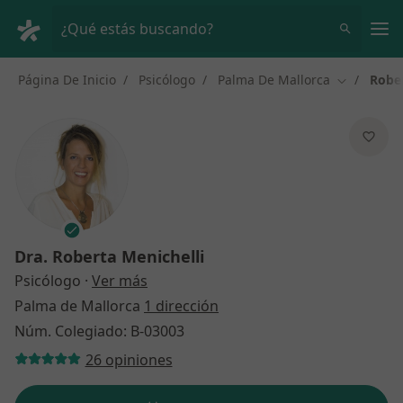
Men
¿Qué estás buscando?
Página De Inicio
Psicólogo
Palma De Mallorca
Rober
Cambiar d
Dra.
Roberta Menichelli
sobre las especializaciones
Psicólogo
·
Ver más
Palma de Mallorca
1 dirección
Núm. Colegiado: B-03003
26 opiniones