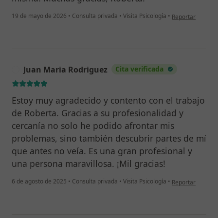
en opinión del us
19 de mayo de 2026
•
Consulta privada
•
Visita Psicología
•
Reportar
Juan Maria Rodriguez
Cita verificada
J
Estoy muy agradecido y contento con el trabajo
de Roberta. Gracias a su profesionalidad y
cercanía no solo he podido afrontar mis
problemas, sino también descubrir partes de mí
que antes no veía. Es una gran profesional y
una persona maravillosa. ¡Mil gracias!
en opinión del u
6 de agosto de 2025
•
Consulta privada
•
Visita Psicología
•
Reportar