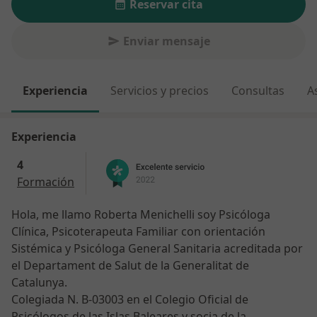
Reservar cita
Enviar mensaje
Experiencia
Servicios y precios
Consultas
A
Experiencia
4
Formación
Hola, me llamo Roberta Menichelli soy Psicóloga
Clínica, Psicoterapeuta Familiar con orientación
Sistémica y Psicóloga General Sanitaria acreditada por
el Departament de Salut de la Generalitat de
Catalunya.
Colegiada N. B-03003 en el Colegio Oficial de
Psicólogos de las Islas Baleares y socia de la