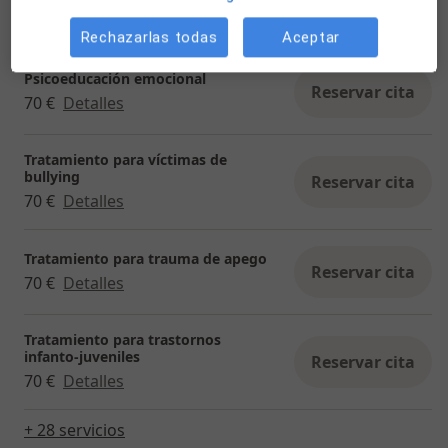
Reservar cita
70 €
Detalles
Rechazarlas todas
Aceptar
Psicoeducación emocional
Reservar cita
70 €
Detalles
Tratamiento para víctimas de
bullying
Reservar cita
70 €
Detalles
Tratamiento para trauma de apego
Reservar cita
70 €
Detalles
Tratamiento para trastornos
infanto-juveniles
Reservar cita
70 €
Detalles
+ 28 servicios