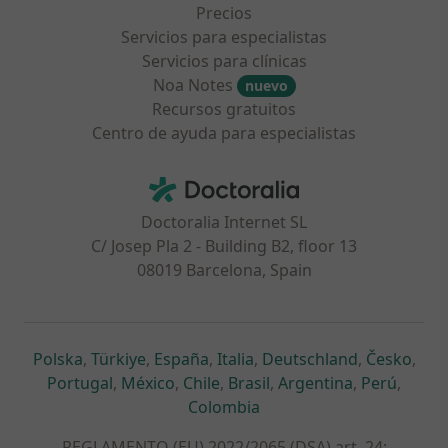
Precios
Servicios para especialistas
Servicios para clínicas
Noa Notes
nuevo
Recursos gratuitos
Centro de ayuda para especialistas
Contacto
Doctoralia - Página de inicio
Doctoralia Internet SL
C/ Josep Pla 2 - Building B2, floor 13
08019 Barcelona, Spain
se abre en una nueva pestaña
se abre en una nueva pestaña
se abre en una nueva pestaña
se abre en una nueva pes
se abre en 
se a
Polska
,
Türkiye
,
España
,
Italia
,
Deutschland
,
Česko
,
se abre en una nueva pestaña
se abre en una nueva pestaña
se abre en una nueva pestaña
se abre en una nueva p
se abre en 
se abr
Portugal
,
México
,
Chile
,
Brasil
,
Argentina
,
Perú
,
se abre en una nueva pe
Colombia
REGLAMENTO (EU) 2022/2065 (DSA) art. 24: