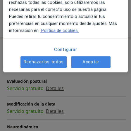
rechazas todas las cookies, solo utilizaremos las
a11y_sr_mor
Sinusitis
Migraña
Lumbociatalgia
+25
necesarias para el correcto uso de nuestra página.
Puedes retirar tu consentimiento o actualizar tus
preferencias en cualquier momento desde ajustes. Más
Mostrar más detalles
sobre la experiencia
información en
Política de cookies.
Servicios y precios
Configurar
Asistencia a la mujer en el postparto
Rechazarlas todas
Aceptar
Servicio gratuito
Detalles
Evaluación postural
Servicio gratuito
Detalles
Modificación de la dieta
Servicio gratuito
Detalles
Neurodinámica