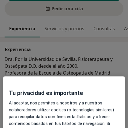
Pedir una cita
Experiencia
Servicios y precios
Consultas
A
Experiencia
Dra. Por la Universidad de Sevilla. Fisioterapeuta y
Osteópata D.O. desde el año 2000.
Profesora de la Escuela de Osteopatía de Madrid
desde hace 22 años.
Actualmente dirijo mi propia clínica donde paso
Tu privacidad es importante
consulta como Osteópata tanto de adultos como en
Pediatría.
Al aceptar, nos permites a nosotros y a nuestros
Sobre mí
ver más
colaboradores utilizar cookies (o tecnologías similares)
para recopilar datos con fines estadísiticos y ofrecer
Principales enfermedades tratadas
contenidos basados en tus hábitos de navegación. Si
Osteopatía de pubis
Síndrome de Crohn