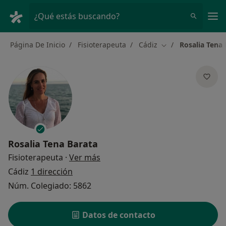
Men
¿Qué estás buscando?
Página De Inicio
Fisioterapeuta
Cádiz
Rosalia Tena 
Cambiar de ciudad
Rosalia Tena Barata
sobre las especializaciones
Fisioterapeuta
·
Ver más
Cádiz
1 dirección
Núm. Colegiado: 5862
Datos de contacto