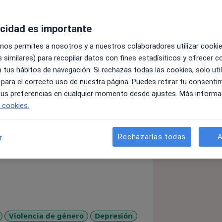
acidad es importante
 nos permites a nosotros y a nuestros colaboradores utilizar cooki
 similares) para recopilar datos con fines estadísiticos y ofrecer 
 tus hábitos de navegación. Si rechazas todas las cookies, solo uti
rio, experto en violencia de género y
 para el correcto uso de nuestra página. Puedes retirar tu consenti
abajar está caracterizada por entender
 tus preferencias en cualquier momento desde ajustes. Más informa
eracción de la persona con su entorno.
e cookies.
mos los problemas psicológicos
s y le damos un nuevo enfoque
l ambiente que nos rodea. A partir de
Rechazarlas todas
A
r
icar este entorno, así como nuestra
do lo posible por crear un entorno
ienta libre de expresarse y se sienta
Violencia de género
Depresión