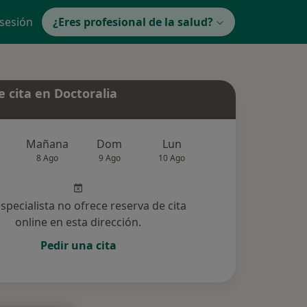
 sesión
¿Eres profesional de la salud?
 cita en Doctoralia
Mañana
Dom
Lun
Mar
Mié
8 Ago
9 Ago
10 Ago
11 Ago
12 Ag
especialista no ofrece reserva de cita
online en esta dirección.
Pedir una cita
ucionadas (4)