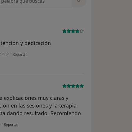
atencion y dedicación
en opinión del usuario Fdo.
ología
•
Reportar
e explicaciones muy claras y
ión en las sesiones y la terapia
está dando resultado. Recomiendo
en opinión del usuario Alejandro
s
•
Reportar