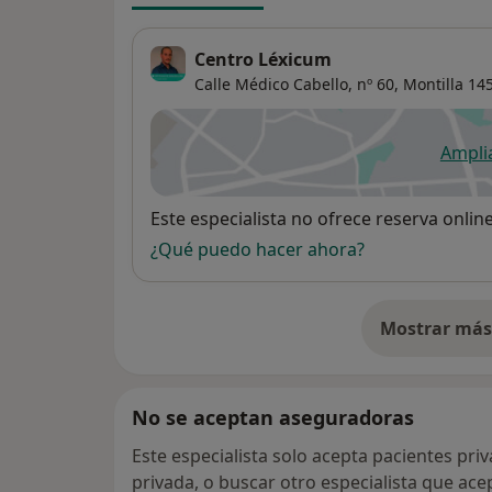
Centro Léxicum
Calle Médico Cabello, nº 60,
Montilla
14
Ampli
se
Disponibilidad
Este especialista no ofrece reserva onlin
¿Qué puedo hacer ahora?
Mostrar más 
so
No se aceptan aseguradoras
Este especialista solo acepta pacientes pri
privada, o buscar otro especialista que ac