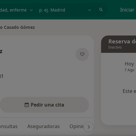
dad, enfermedad o nombre
p. ej. Madrid
Iniciar
io Casado Gómez
e ciudad
Reserva de
Inactivo
z
e las especializaciones
Hoy
7 Ago
81
Este 
Pedir una cita
nsultas
Aseguradoras
Opiniones (43)
Dudas sol