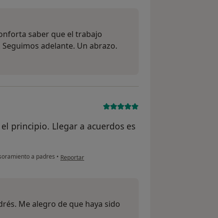
onforta saber que el trabajo
. Seguimos adelante. Un abrazo.
l principio. Llegar a acuerdos es
en opinión del usuario Andrés
oramiento a padres
•
Reportar
drés. Me alegro de que haya sido