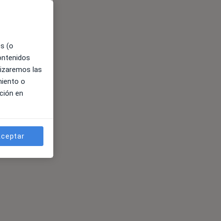
es (o
contenidos
lizaremos las
miento o
ción en
ceptar