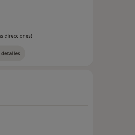
seases
as direcciones)
detalles
bre la experiencia