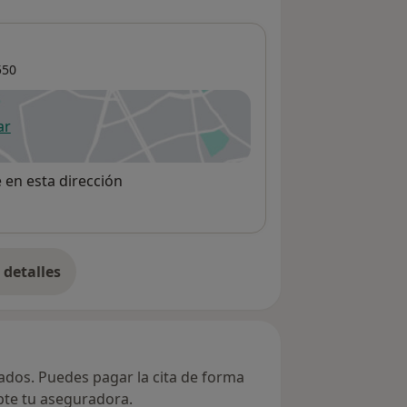
550
ar
 abre en una nueva pestaña
e en esta dirección
detalles
bre la dirección
vados. Puedes pagar la cita de forma
epte tu aseguradora.