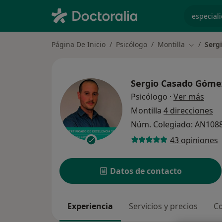
especiali
Página De Inicio
Psicólogo
Montilla
Serg
Cambiar d
Sergio Casado Góme
sobr
Psicólogo
·
Ver más
Montilla
4 direcciones
Núm. Colegiado: AN108
43 opiniones
Datos de contacto
Experiencia
Servicios y precios
Co