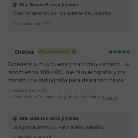
Dra. Susana Franco Jimenez
Muchas gracias por su valoración, saludos
29 de octubre de 2019
Cristina
Cita verificada
C
Experiencia muy buena y trato muy cercano , la
recomiendo 100×100 , me hizo ecografía y me
mandó una radiografía para descartar rotura
24 de octubre de 2019
en opinión del usuari
•
•
Primera visita Traumatología y Cirugía Ortopédica
•
Reportar
Dra. Susana Franco Jimenez
Le agradecemos su valoración, saludos
28 de octubre de 2019