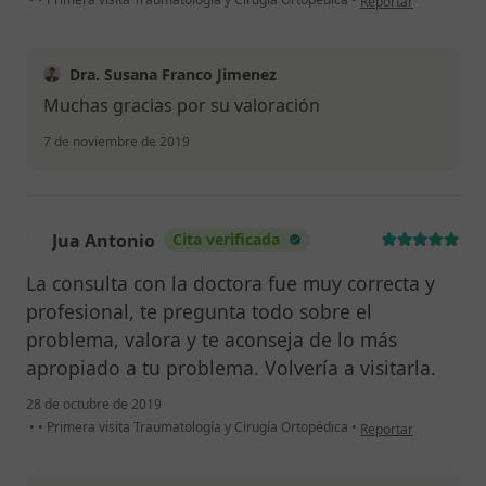
Reportar
Dra. Susana Franco Jimenez
Muchas gracias por su valoración
7 de noviembre de 2019
Jua Antonio
Cita verificada
J
La consulta con la doctora fue muy correcta y
profesional, te pregunta todo sobre el
problema, valora y te aconseja de lo más
apropiado a tu problema. Volvería a visitarla.
28 de octubre de 2019
en opinión del usuari
•
•
Primera visita Traumatología y Cirugía Ortopédica
•
Reportar