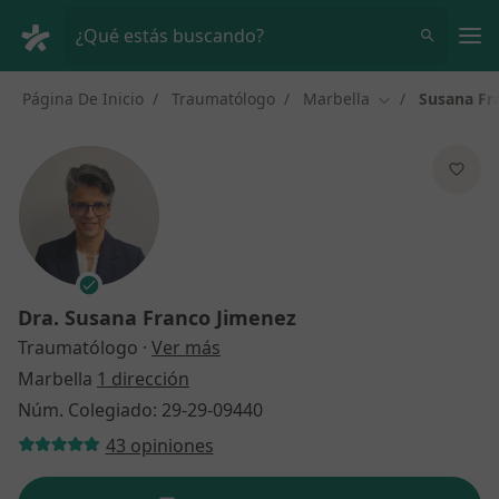
Men
¿Qué estás buscando?
Página De Inicio
Traumatólogo
Marbella
Susana Fr
Cambiar de ciu
Dra.
Susana Franco Jimenez
sobre las especializaciones
Traumatólogo
·
Ver más
Marbella
1 dirección
Núm. Colegiado: 29-29-09440
43 opiniones