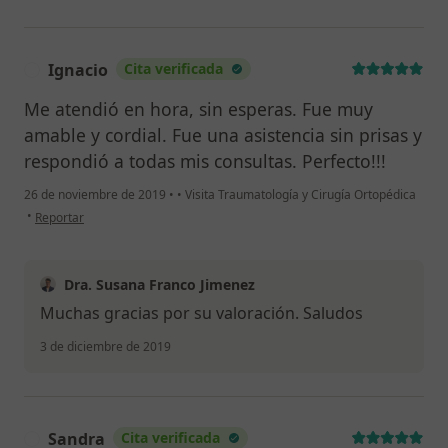
Ignacio
Cita verificada
I
Me atendió en hora, sin esperas. Fue muy
amable y cordial. Fue una asistencia sin prisas y
respondió a todas mis consultas. Perfecto!!!
26 de noviembre de 2019
•
•
Visita Traumatología y Cirugía Ortopédica
en opinión del usuario Ignacio
•
Reportar
Dra. Susana Franco Jimenez
Muchas gracias por su valoración. Saludos
3 de diciembre de 2019
Sandra
Cita verificada
S