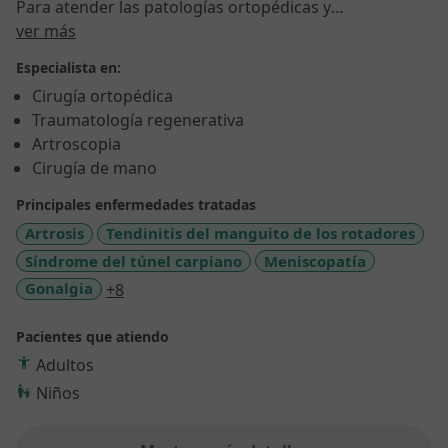
Para atender las patologías ortopédicas y
Sobre mí
traumatológicas, contamos en la propia consulta con
ver más
Ecografía musculoesquelética, que permite realizar un
Especialista en:
diagnóstico preciso, además de facilitar que algunos
Cirugía ortopédica
tratamientos invasivos como las infiltraciones, sean
Traumatología regenerativa
los más eficientes posibles. Así mismo, disponemos en
Artroscopia
consulta de Ac Hialurónico de alta y de baja densidad,
Cirugía de mano
y de terapias biológicas regenerativas como son las
infiltraciones de plasma rico en factores de
Principales enfermedades tratadas
crecimiento y células madre ( estas últimas en
Artrosis
Tendinitis del manguito de los rotadores
quirófano)
Síndrome del túnel carpiano
Meniscopatía
a11y_sr_more_diseases
Gonalgia
+8
Pacientes que atiendo
Adultos
Niños