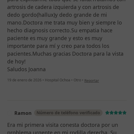
artrosis de cadera izquierda y con artrosis de
dedo gordo(hallux)y dedo grande de mi
mano.Doctora me trata muy bien y siempre lo
hecho diagnosis correcto.Su empatia hace
paciente es muy grande y esto es muy
importante para mí y creo para todos los
pacientes.Muchas gracias Doctora para la vista
de hoy!
Saludos Joanna
en opinión del usuario Joanna
19 de enero de 2026
•
Hospital Ochoa
•
Otro
•
Reportar
Ramon
Número de teléfono verificado
R
Era mi primera visita conesta doctora por un
problema urgente en mi rodilla derecha. Su