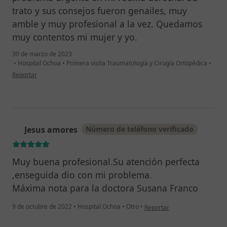
trato y sus consejos fueron genailes, muy
amble y muy profesional a la vez. Quedamos
muy contentos mi mujer y yo.
30 de marzo de 2023
•
Hospital Ochoa
•
Primera visita Traumatología y Cirugía Ortopédica
•
en opinión del usuario Ramon
Reportar
Jesus amores
Número de teléfono verificado
J
Muy buena profesional.Su atención perfecta
,enseguida dio con mi problema.
Máxima nota para la doctora Susana Franco
en opinión del usuario Jesus
9 de octubre de 2022
•
Hospital Ochoa
•
Otro
•
Reportar