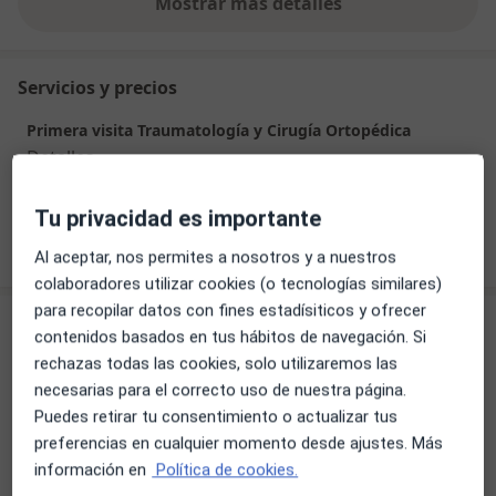
Mostrar más detalles
sobre la experiencia
Servicios y precios
Primera visita Traumatología y Cirugía Ortopédica
Detalles
Tu privacidad es importante
¿Cómo funcionan los precios?
Al aceptar, nos permites a nosotros y a nuestros
colaboradores utilizar cookies (o tecnologías similares)
para recopilar datos con fines estadísiticos y ofrecer
Consulta
contenidos basados en tus hábitos de navegación. Si
rechazas todas las cookies, solo utilizaremos las
Hospital Ochoa
necesarias para el correcto uso de nuestra página.
Paseo Marítimo de Marbella, Edf. Mayoral s/n,,
Puedes retirar tu consentimiento o actualizar tus
Marbella
29602
preferencias en cualquier momento desde ajustes. Más
información en
Política de cookies.