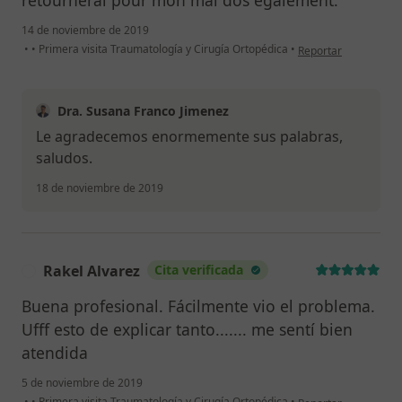
14 de noviembre de 2019
en opinión del usuar
•
•
Primera visita Traumatología y Cirugía Ortopédica
•
Reportar
Dra. Susana Franco Jimenez
Le agradecemos enormemente sus palabras,
saludos.
18 de noviembre de 2019
Rakel Alvarez
Cita verificada
R
Buena profesional. Fácilmente vio el problema.
Ufff esto de explicar tanto....... me sentí bien
atendida
5 de noviembre de 2019
en opinión del usuar
•
•
Primera visita Traumatología y Cirugía Ortopédica
•