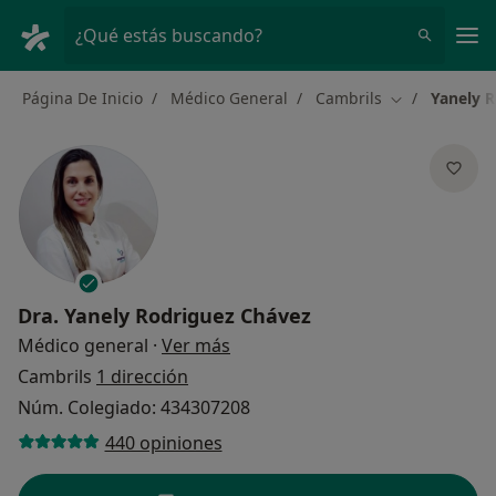
Men
¿Qué estás buscando?
Página De Inicio
Médico General
Cambrils
Yanely 
Cambiar de c
Dra.
Yanely Rodriguez Chávez
sobre las especializaciones
Médico general
·
Ver más
Cambrils
1 dirección
Núm. Colegiado: 434307208
440 opiniones