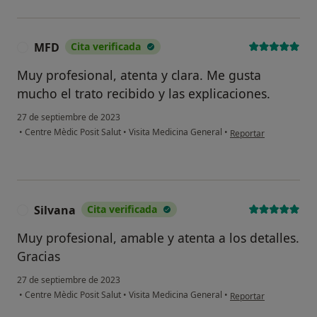
MFD
Cita verificada
M
Muy profesional, atenta y clara. Me gusta
mucho el trato recibido y las explicaciones.
27 de septiembre de 2023
en opinión del usuari
•
Centre Mèdic Posit Salut
•
Visita Medicina General
•
Reportar
Silvana
Cita verificada
S
Muy profesional, amable y atenta a los detalles.
Gracias
27 de septiembre de 2023
en opinión del usuario
•
Centre Mèdic Posit Salut
•
Visita Medicina General
•
Reportar