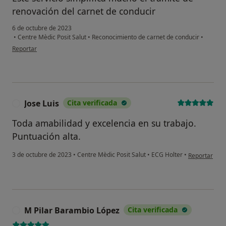
renovación del carnet de conducir
6 de octubre de 2023
•
Centre Mèdic Posit Salut
•
Reconocimiento de carnet de conducir
•
en opinión del usuario Carlos Aramayo
Reportar
Jose Luis
Cita verificada
J
Toda amabilidad y excelencia en su trabajo.
Puntuación alta.
en opinión de
3 de octubre de 2023
•
Centre Mèdic Posit Salut
•
ECG Holter
•
Reportar
M Pilar Barambio López
Cita verificada
M