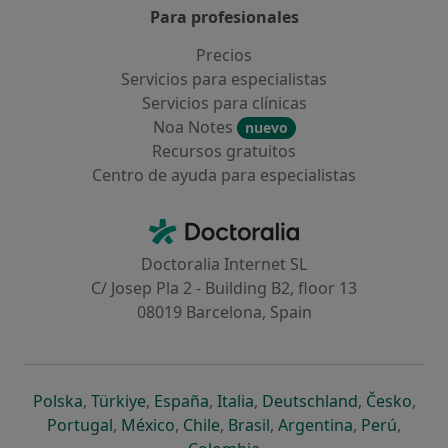
Para profesionales
Precios
Servicios para especialistas
Servicios para clínicas
Noa Notes
nuevo
Recursos gratuitos
Centro de ayuda para especialistas
Contacto
Doctoralia - Página de inicio
Doctoralia Internet SL
C/ Josep Pla 2 - Building B2, floor 13
08019 Barcelona, Spain
se abre en una nueva pestaña
se abre en una nueva pestaña
se abre en una nueva pestaña
se abre en una nueva pes
se abre en 
se a
Polska
,
Türkiye
,
España
,
Italia
,
Deutschland
,
Česko
,
se abre en una nueva pestaña
se abre en una nueva pestaña
se abre en una nueva pestaña
se abre en una nueva p
se abre en 
se abr
Portugal
,
México
,
Chile
,
Brasil
,
Argentina
,
Perú
,