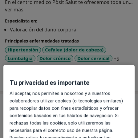
En el centro medico Pòsit Salut te ofrecemos toda una
Sobre mí
serie de servicios y un cuadro de especialidades
ver más
médicas.
Especialista en:
Valoración del daño corporal
Principales enfermedades tratadas
Hipertensión
Cefalea (dolor de cabeza)
a11y_sr
Lumbalgia
Dolor crónico
Dolor cervical
+5
Mostrar más detalles
sobre la experiencia
Tu privacidad es importante
Al aceptar, nos permites a nosotros y a nuestros
colaboradores utilizar cookies (o tecnologías similares)
Servicios y precios
para recopilar datos con fines estadísiticos y ofrecer
Visita Medicina General
contenidos basados en tus hábitos de navegación. Si
Desde 0 €
Detalles
rechazas todas las cookies, solo utilizaremos las
necesarias para el correcto uso de nuestra página.
Puedes retirar tu consentimiento o actualizar tus