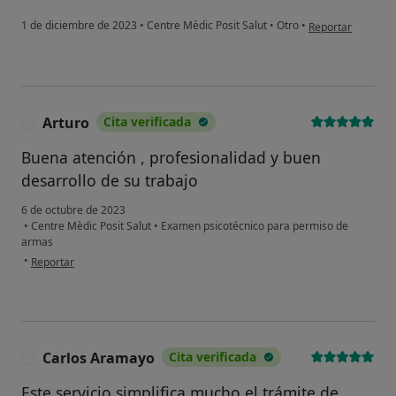
en opinión del usu
1 de diciembre de 2023
•
Centre Mèdic Posit Salut
•
Otro
•
Reportar
Arturo
Cita verificada
A
Buena atención , profesionalidad y buen
desarrollo de su trabajo
6 de octubre de 2023
•
Centre Mèdic Posit Salut
•
Examen psicotécnico para permiso de
armas
en opinión del usuario Arturo
•
Reportar
Carlos Aramayo
Cita verificada
C
Este servicio simplifica mucho el trámite de