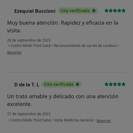
Ezequiel Buccioni
Cita verificada
E
Muy buena atención. Rapidez y eficacia en la
visita.
28 de septiembre de 2023
•
Centre Mèdic Posit Salut
•
Reconocimiento de carnet de conducir
•
en opinión del usuario Ezequiel Buccioni
Reportar
D de la T. L
Cita verificada
D
Un trato amable y delicado con una atención
excelente.
27 de septiembre de 2023
en opinión del usuario 
•
Centre Mèdic Posit Salut
•
Visita Medicina General
•
Reportar