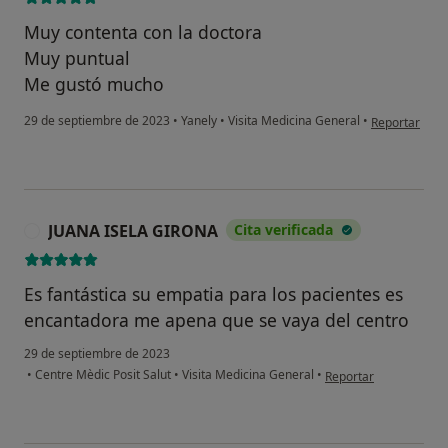
Muy contenta con la doctora
Muy puntual
Me gustó mucho
en opinión de
29 de septiembre de 2023
•
Yanely
•
Visita Medicina General
•
Reportar
JUANA ISELA GIRONA
Cita verificada
J
Es fantástica su empatia para los pacientes es
encantadora me apena que se vaya del centro
29 de septiembre de 2023
en opinión del usuar
•
Centre Mèdic Posit Salut
•
Visita Medicina General
•
Reportar