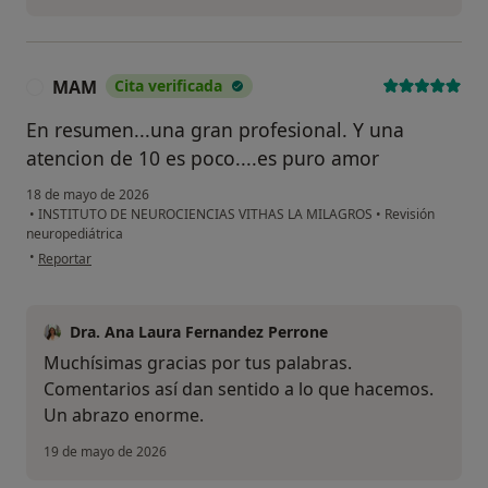
MAM
Cita verificada
M
En resumen...una gran profesional. Y una
atencion de 10 es poco....es puro amor
18 de mayo de 2026
•
INSTITUTO DE NEUROCIENCIAS VITHAS LA MILAGROS
•
Revisión
neuropediátrica
en opinión del usuario MAM
•
Reportar
Dra. Ana Laura Fernandez Perrone
Muchísimas gracias por tus palabras.
Comentarios así dan sentido a lo que hacemos.
Un abrazo enorme.
19 de mayo de 2026