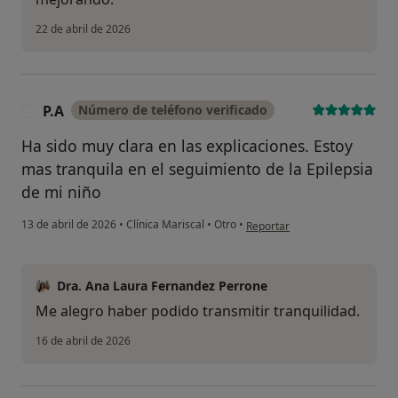
22 de abril de 2026
P.A
Número de teléfono verificado
P
Ha sido muy clara en las explicaciones. Estoy
mas tranquila en el seguimiento de la Epilepsia
de mi niño
en opinión del usuario P.A
13 de abril de 2026
•
Clínica Mariscal
•
Otro
•
Reportar
Dra. Ana Laura Fernandez Perrone
Me alegro haber podido transmitir tranquilidad.
16 de abril de 2026