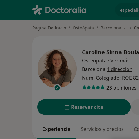
especiali
Página De Inicio
Osteópata
Barcelona
Ca
Cambia
Caroline Sinna Boul
sobr
Osteópata
·
Ver más
Barcelona
1 dirección
Núm. Colegiado: ROE 82
23 opiniones
Reservar cita
Experiencia
Servicios y precios
Co