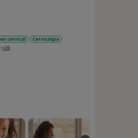
en cervical
Cervicalgia
a11y_sr_more_diseases
+28