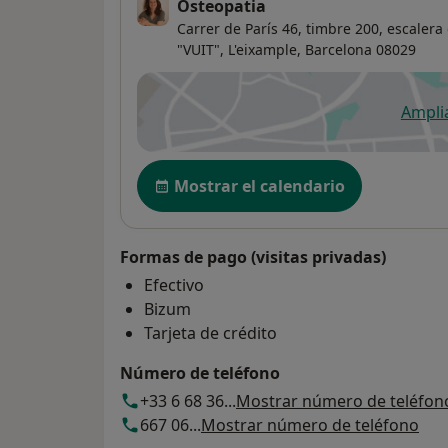
Osteopatia
Carrer de París 46, timbre 200, escalera
"VUIT",
L'eixample
,
Barcelona
08029
Ampli
se
Disponibilidad
Mostrar el calendario
Formas de pago (visitas privadas)
Efectivo
Bizum
Tarjeta de crédito
Número de teléfono
+33 6 68 36...
Mostrar número de teléfon
667 06...
Mostrar número de teléfono