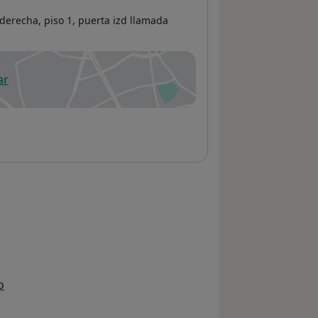
 derecha, piso 1, puerta izd llamada
ar
 abre en una nueva pestaña
o