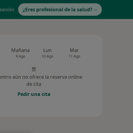
 sesión
¿Eres profesional de la salud?
Mañana
Lun
Mar
Mié
Jue
9 Ago
10 Ago
11 Ago
12 Ago
13 Ag
entro aún no ofrece la reserva online
de cita
Pedir una cita