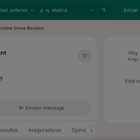
dad, enfermedad o nombre
p. ej. Madrid
Iniciar
roline Sinna Boulant
r de ciudad
ant
Hoy
8 Ago
e las especializaciones
9
Este c
Enviar mensaje
nsultas
Aseguradoras
Opiniones (23)