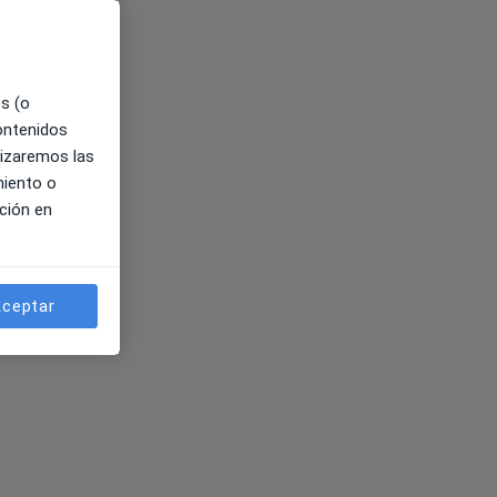
es (o
contenidos
lizaremos las
miento o
ción en
ceptar