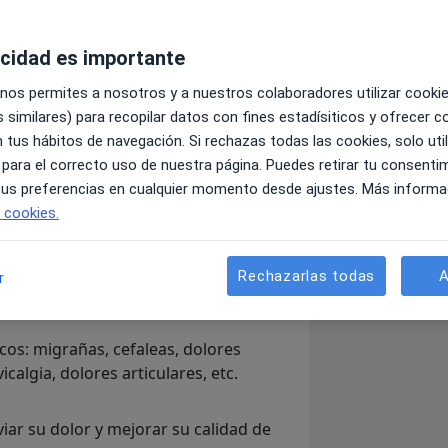
acidad es importante
 nos permites a nosotros y a nuestros colaboradores utilizar cooki
 similares) para recopilar datos con fines estadísiticos y ofrecer 
 tus hábitos de navegación. Si rechazas todas las cookies, solo uti
s ejerciendo la osteopatía.
 para el correcto uso de nuestra página. Puedes retirar tu consenti
 tus preferencias en cualquier momento desde ajustes. Más informa
e buena salud : durante cambios
e cookies.
rtó, menopausia, pubertad, personas
Rechazarlas todas
A
r
lo de vida sedentario, dolores.
icos: migrañas, cefaleas, dolores
icalgia, dolores articulares, etc.
iviar su dolor y mejorar su calidad de