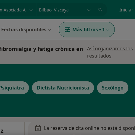
dad, enfermedad o nombre
p. ej. Madrid
Iniciar
Fechas disponibles
Más filtros
•
1
fibromialgia y fatiga crónica en
Así organizamos los
resultados
Psiquiatra
Dietista Nutricionista
Sexólogo
La reserva de cita online no está dispon
ez