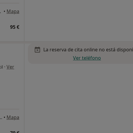
cal 2, Bilbao
•
Mapa
95 €
La reserva de cita online no está dispon
Ver teléfono
·
Ver
il
, 3, Planta 1 derecha, Bilbao
•
Mapa
70 €