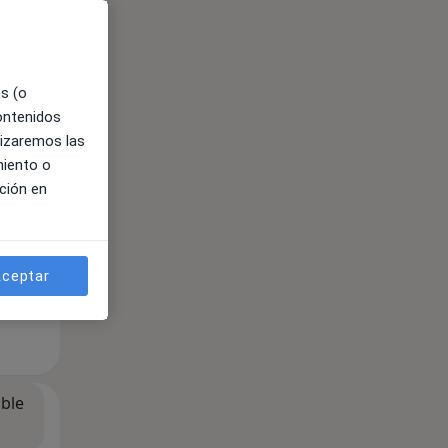
es (o
contenidos
lizaremos las
miento o
ción en
ceptar
ible