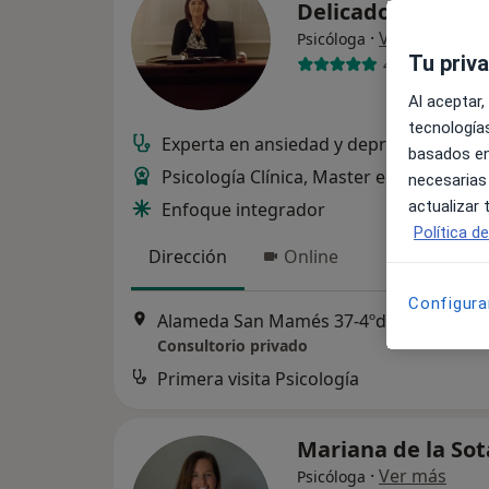
Delicado
·
Ver más
Psicóloga
Tu priv
4 opiniones
Al aceptar,
tecnologías
Experta en ansiedad y depresión
basados en
Psicología Clínica, Master en Salud Men
necesarias
actualizar
Enfoque integrador
Política d
Dirección
Online
Configura
Alameda San Mamés 37-4ºdpto.7, Bilbao
Consultorio privado
Primera visita Psicología
Mariana de la So
·
Ver más
Psicóloga