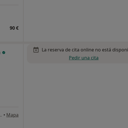
90 €
La reserva de cita online no está dispon
a
Pedir una cita
Kalea, 19, 2ol, Bilbao
•
Mapa