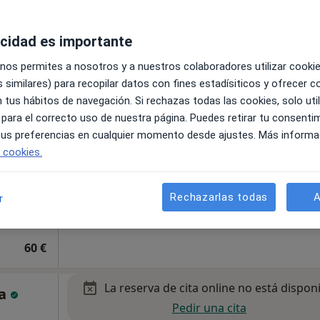
Pedir una cita
acidad es importante
 nos permites a nosotros y a nuestros colaboradores utilizar cooki
 similares) para recopilar datos con fines estadísiticos y ofrecer 
 tus hábitos de navegación. Si rechazas todas las cookies, solo uti
tal
 para el correcto uso de nuestra página. Puedes retirar tu consenti
 tus preferencias en cualquier momento desde ajustes. Más informa
e cookies.
Rechazarlas todas
A
r
•
Mapa
60 €
La reserva de cita online no está dispon
ta
Pedir una cita