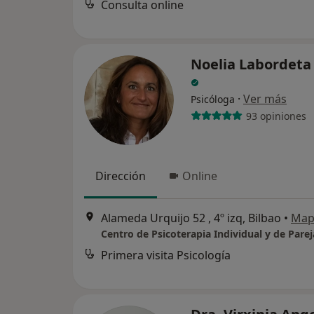
Consulta online
Noelia Labordeta
·
Ver más
Psicóloga
93 opiniones
Dirección
Online
Alameda Urquijo 52 , 4º izq, Bilbao
•
Map
Primera visita Psicología