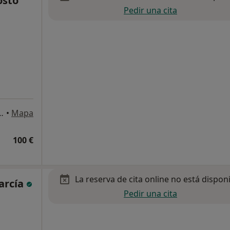
osto
Pedir una cita
 de Haro, 81, Planta 3, Bilbao
•
Mapa
100 €
La reserva de cita online no está dispon
arcía
Pedir una cita