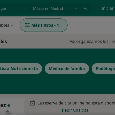
dad, enfermedad o nombre
p. ej. Madrid
Iniciar
ibles
Más filtros
•
1
les
Así organizamos los re
tista Nutricionista
Médico de familia
Podólogo
La reserva de cita online no está dispon
dez
Pedir una cita
·
Ver
il