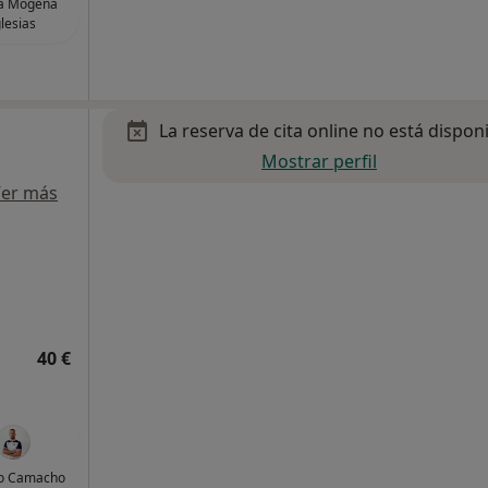
a Mogena
glesias
La reserva de cita online no está dispon
Mostrar perfil
er más
40 €
to Camacho