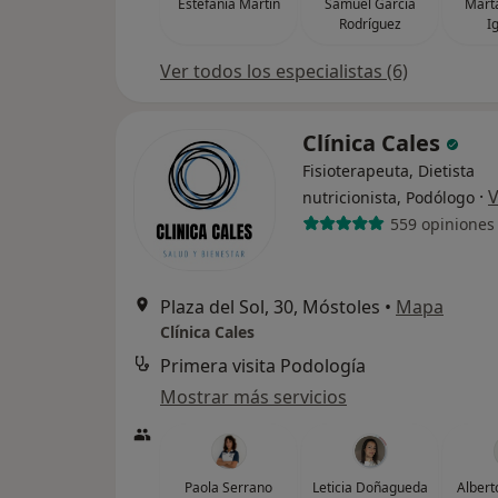
Estefanía Martin
Samuel García
Mart
Rodríguez
I
Ver todos los especialistas (6)
Clínica Cales
Fisioterapeuta, Dietista
·
V
nutricionista, Podólogo
559 opiniones
Plaza del Sol, 30, Móstoles
•
Mapa
Clínica Cales
Primera visita Podología
Mostrar más servicios
Paola Serrano
Leticia Doñagueda
Alber