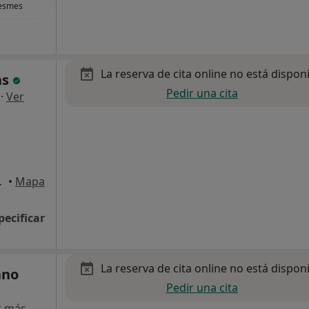
esmes
La reserva de cita online no está dispon
ns
Pedir una cita
·
Ver
 B, Móstoles
•
Mapa
pecificar
La reserva de cita online no está dispon
ano
Pedir una cita
r más