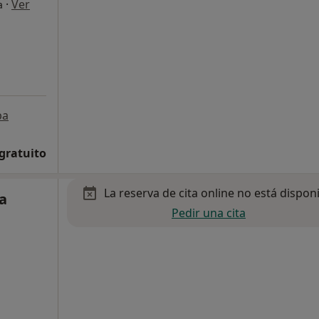
·
Ver
a
pa
 gratuito
La reserva de cita online no está dispon
a
Pedir una cita