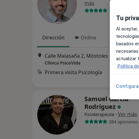
más
13 opiniones
Tu priv
Al aceptar,
tecnologías
Dirección
Online
basados en
necesarias
Calle Malasaña 2, Móstoles
•
Mapa
actualizar
Clínica PsicoVida
Política d
Primera visita Psicología
d
Configura
Samuel García
Rodríguez
·
Ver más
Fisioterapeuta
384 opiniones