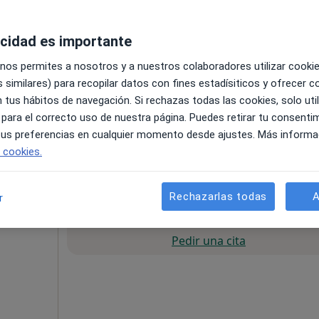
acidad es importante
 nos permites a nosotros y a nuestros colaboradores utilizar cooki
 similares) para recopilar datos con fines estadísiticos y ofrecer 
 tus hábitos de navegación. Si rechazas todas las cookies, solo uti
 para el correcto uso de nuestra página. Puedes retirar tu consenti
 tus preferencias en cualquier momento desde ajustes. Más informa
e cookies.
esde 40 €
Rechazarlas todas
A
r
La reserva de cita online no está dispon
Pedir una cita