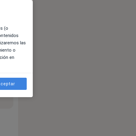
es (o
contenidos
lizaremos las
miento o
ción en
ceptar
ible