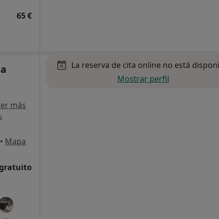
65 €
La reserva de cita online no está dispon
ia
Mostrar perfil
er más
s
•
Mapa
 gratuito