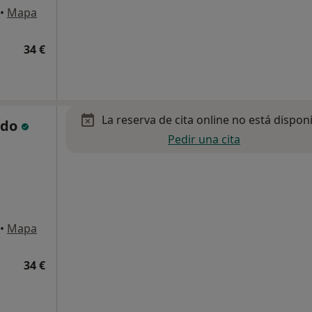
•
Mapa
34 €
La reserva de cita online no está dispon
ado
Pedir una cita
•
Mapa
34 €