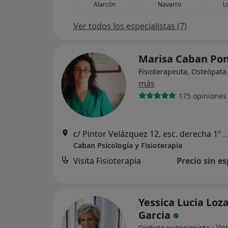
Alarcón
Navarro
L
Ver todos los especialistas (7)
Marisa Caban Po
Fisioterapeuta, Osteópata
más
175 opiniones
c/ Pintor Velázquez 12, esc. derecha 1º
Caban Psicología y Fisioterapia
Visita Fisioterapia
Precio sin es
Yessica Lucia Loz
Garcia
·
Ve
Dietista nutricionista