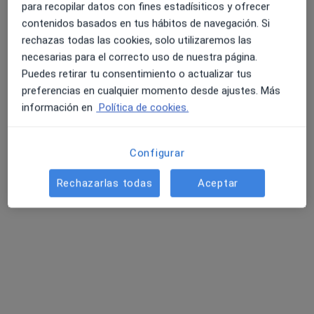
para recopilar datos con fines estadísiticos y ofrecer
contenidos basados en tus hábitos de navegación. Si
rechazas todas las cookies, solo utilizaremos las
necesarias para el correcto uso de nuestra página.
Dr. Ramón Gutiérrez Ortega
Puedes retirar tu consentimiento o actualizar tus
·
Ver más
Oftalmólogo
preferencias en cualquier momento desde ajustes. Más
2 opiniones
información en
Política de cookies.
Paseo de la Castellana, 54, Madrid
•
Mapa
Clínica Oftalmológica Novovisión Madrid
Configurar
Primera visita Oftalmología
Precio sin especificar
Este especialista no ofrece reserva de cita online en esta dirección.
Rechazarlas todas
Aceptar
Pedir una cita