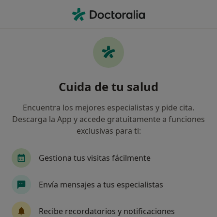
Men
Presbicia Vista Cansada • Madrid, Madrid
Filtros
• 1
Seguro
Mapa
Especialistas en Presbicia (vista cansada) en
Cuida de tu salud
Madrid
Así organizamos los resultados
Encuentra los mejores especialistas y pide cita.
Descarga la App y accede gratuitamente a funciones
exclusivas para ti:
¿Qué especialidad estás buscando?
Oftalmólogo
Médico general
Traumatólo
Gestiona tus visitas fácilmente
Envía mensajes a tus especialistas
Recibe recordatorios y notificaciones