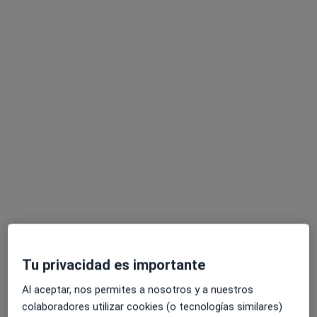
Dra. Laura Mariñas Garcia
·
Ver más
Oftalmólogo
Calle del Doctor Esquerdo 83, Madrid
•
Mapa
Hospital Beata María Ana de Jesús
Primera visita Oftalmología
desde 100 €
Este especialista no ofrece reserva de cita online en esta dirección.
Pedir una cita
Tu privacidad es importante
Al aceptar, nos permites a nosotros y a nuestros
colaboradores utilizar cookies (o tecnologías similares)