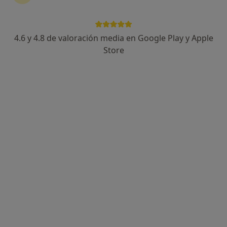
4.6 y 4.8 de valoración media en Google Play y Apple
Hospital Sanitas La Moraleja
Store
·
Ver más
Alergólogo, Analista clínico, Patólogo
202 opiniones
Avenida Francisco Pi y Margall, 81, Madrid
•
Mapa
Hospital Sanitas La Moraleja
Visita Alergología
Servicio gratuito
Mostrar más servicios
Ningún profesional de este centro tiene citas disponibles
Mostrar perfil