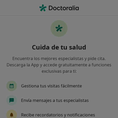
Men
Trastornos De La Menopausia • Madrid, Madrid
Filtros
• 1
Seguro
Mapa
Especialistas en Trastornos de la
Cuida de tu salud
menopausia en Madrid
Así organizamos los resultados
Encuentra los mejores especialistas y pide cita.
Descarga la App y accede gratuitamente a funciones
exclusivas para ti:
¿Qué especialidad estás buscando?
Ginecólogo
Terapeuta complementario
F
Gestiona tus visitas fácilmente
Envía mensajes a tus especialistas
Recibe recordatorios y notificaciones