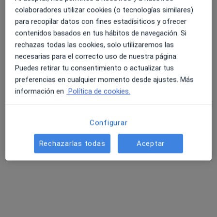
colaboradores utilizar cookies (o tecnologías similares)
C. de Pedro Teixeira 3 bajo A, Madrid
•
Mapa
para recopilar datos con fines estadísiticos y ofrecer
Dr. G.V. Serrano Sánchez
contenidos basados en tus hábitos de navegación. Si
Primera visita Ginecología y Obstetricia
50 €
rechazas todas las cookies, solo utilizaremos las
Este especialista no ofrece reserva de cita online en esta dirección.
necesarias para el correcto uso de nuestra página.
Puedes retirar tu consentimiento o actualizar tus
Pedir una cita
preferencias en cualquier momento desde ajustes. Más
información en
Política de cookies.
Configurar
Rechazarlas todas
Aceptar
Dr. Carlos Antonio Riesco Calvo
·
Ver más
Ginecólogo
14 opiniones