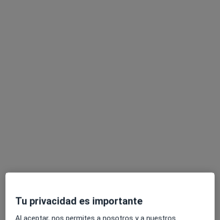
Ecografía de mama
Servicio gratuito
Este especialista no ofrece reserva de cita online en esta dirección.
Pedir una cita
Dr. Gerardo Ventura Serrano Sánchez
·
Ver más
Ginecólogo
434 opiniones
Tu privacidad es importante
Dirección 1
Dirección 2
Al aceptar, nos permites a nosotros y a nuestros