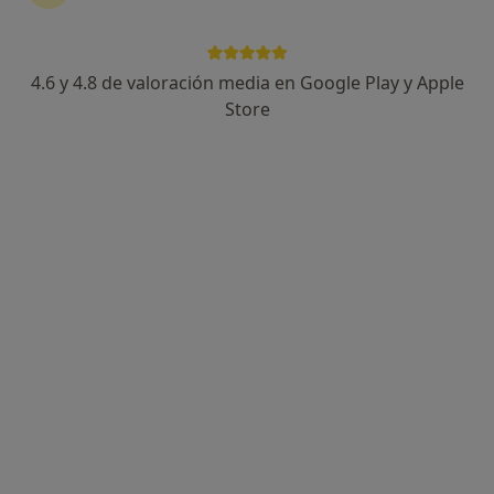
4.6 y 4.8 de valoración media en Google Play y Apple
Dr. Angel Rodriguez Mata Vargas
Store
·
Ver más
Ginecólogo
804 opiniones
Pionero en Ecografia 5d
PREVENCION ante todo
Más de 25 años de experiencia
Dirección
Online
Conde de Peñalver 62, Madrid
•
Mapa
Centro médico Dr. Ángel Rodríguez-Mata Vargas - Madrid
Primera visita Ginecología y Obstetricia
99 €
Este especialista no ofrece reserva de cita online en esta dirección.