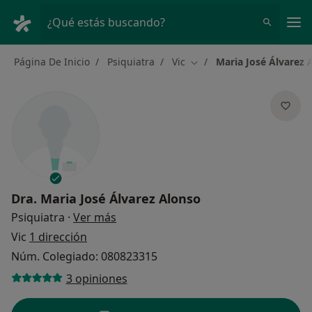
Men
¿Qué estás buscando?
Página De Inicio
Psiquiatra
Vic
Maria José Álvarez 
Cambiar de ciudad
Dra.
Maria José Álvarez Alonso
sobre las especializaciones
Psiquiatra
·
Ver más
Vic
1 dirección
Núm. Colegiado: 080823315
3 opiniones