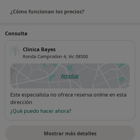
¿Cómo funcionan los precios?
Consulta
Clinica Bayes
Ronda Camprodon 4,
Vic
08500
Ampliar
se abre en una nueva pestañ
Disponibilidad
Este especialista no ofrece reserva online en esta
dirección
¿Qué puedo hacer ahora?
Mostrar más detalles
sobre la dirección