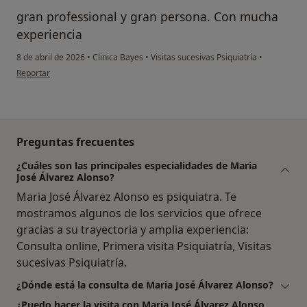
gran professional y gran persona. Con mucha
experiencia
8 de abril de 2026
•
Clinica Bayes
•
Visitas sucesivas Psiquiatría
•
en opinión del usuario Maria
Reportar
Preguntas frecuentes
¿Cuáles son las principales especialidades de Maria
José Álvarez Alonso?
Maria José Álvarez Alonso es psiquiatra. Te
mostramos algunos de los servicios que ofrece
gracias a su trayectoria y amplia experiencia:
Consulta online, Primera visita Psiquiatría, Visitas
sucesivas Psiquiatría.
¿Dónde está la consulta de Maria José Álvarez Alonso?
¿Puedo hacer la visita con Maria José Álvarez Alonso