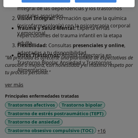
Adicciones y Patología Dual:
Tratamiento
académica.
integral de las dependencias y los trastornos
mentales asociados.
Visión Integral:
Formación que une la química
(psicofarmacología) con la psicoterapia corporal
Trauma y Salud Mental:
Experta en las
y emocional.
repercusiones del trauma infantil en la etapa
adulta.
Flexibilidad:
Consultas
presenciales y online
,
adaptadas a tu disponibilidad.
Otros Trastornos:
Amplia trayectoria en
"Mi prioridad es ofrecerte una pluralidad de expectativas de
Trastorno Bipolar, Ansiedad y Trastornos
curación o mejora, con honestidad y el máximo respeto por
Alimentarios.
tu proceso personal."
Sobre mí
ver más
Principales enfermedades tratadas
Trastornos afectivos
Trastorno bipolar
Trastorno de estrés postraumático (TEPT)
Trastorno de ansiedad
a11y_sr_more
Trastorno obsesivo compulsivo (TOC)
+16