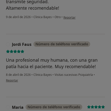
transmite seguridad.
Altamente recomendable!
en opinión del usuario Carolina
9 de abril de 2026
•
Clinica Bayes
•
Otro
•
Reportar
Jordi Faus
Número de teléfono verificado
J
Una profesional muy humana, con una gran
patía hacia el paciente. Muy recomendable!
8 de abril de 2026
•
Clinica Bayes
•
Visitas sucesivas Psiquiatría
•
en opinión del usuario Jordi Faus
Reportar
Maria
Número de teléfono verificado
M