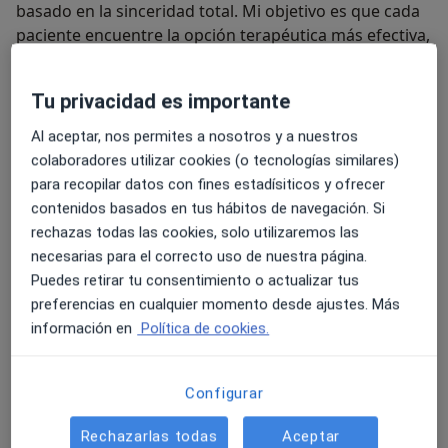
basado en la sinceridad total. Mi objetivo es que cada
paciente encuentre la opción terapéutica más efectiva,
con los mínimos efectos secundarios y respetando
siempre su criterio.
Tu privacidad es importante
Áreas de Especialización Destacadas:
Al aceptar, nos permites a nosotros y a nuestros
colaboradores utilizar cookies (o tecnologías similares)
Psicosis y Esquizofrenia:
Abordaje experto en
para recopilar datos con fines estadísiticos y ofrecer
trastornos del espectro psicótico, buscando la
contenidos basados en tus hábitos de navegación. Si
estabilidad clínica y la mejora de la calidad de
rechazas todas las cookies, solo utilizaremos las
vida.
necesarias para el correcto uso de nuestra página.
Psicofarmacología Avanzada y Depresión
Puedes retirar tu consentimiento o actualizar tus
Resistente:
Especialista en casos complejos.
preferencias en cualquier momento desde ajustes. Más
información en
Política de cookies.
Psicogeriatría:
Atención especializada a la salud
mental en la tercera edad, adaptando los
¿Por qué elegir mi consulta?
tratamientos a las necesidades específicas de
Configurar
esta etapa.
Rigor Científico:
Tratamientos basados en
Rechazarlas todas
Aceptar
evidencia actualizada y años de investigación