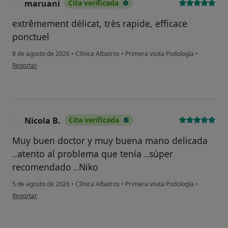
maruani
Cita verificada
M
extrêmement délicat, très rapide, efficace
ponctuel
8 de agosto de 2026
•
Clínica Albatros
•
Primera visita Podología
•
en opinión del usuario maruani
Reportar
Nicola B.
Cita verificada
N
Muy buen doctor y muy buena mano delicada
..atento al problema que tenía ..súper
recomendado ..Niko
5 de agosto de 2026
•
Clínica Albatros
•
Primera visita Podología
•
en opinión del usuario Nicola B.
Reportar