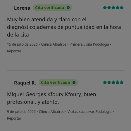
Lorena
Cita verificada
L
Muy bien atendida y claro con el
diagnóstico,además de puntualidad en la hora
de la cita
15 de julio de 2026
•
Clínica Albatros
•
Primera visita Podología
•
en opinión del usuario Lorena
Reportar
Raquel R.
Cita verificada
R
Miguel Georges Kfoury Kfoury, buen
profesional, y atento.
9 de julio de 2026
•
Clínica Albatros
•
Visitas sucesivas Podología
•
en opinión del usuario Raquel R.
Reportar