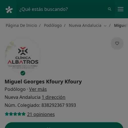
Men
¿Qué estás buscando?
Página De Inicio
Podólogo
Nueva Andalucia
Miguel
Cambiar de 
Miguel Georges Kfoury Kfoury
sobre las especializaciones
Podólogo
·
Ver más
Nueva Andalucia
1 dirección
Núm. Colegiado: 838292367 9393
21 opiniones