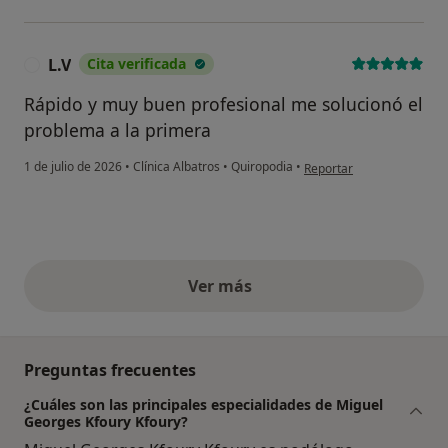
L.V
Cita verificada
L
Rápido y muy buen profesional me solucionó el
problema a la primera
en opinión del usuario L.V
1 de julio de 2026
•
Clínica Albatros
•
Quiropodia
•
Reportar
Ver más
opiniones anteriores
Preguntas frecuentes
¿Cuáles son las principales especialidades de Miguel
Georges Kfoury Kfoury?