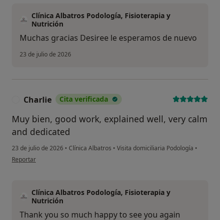
¿Alguna vez has usado una app
o chatbot de IA para hablar
Clínica Albatros Podología, Fisioterapia y
sobre un tema emocional o
Nutrición
psicológico?
Muchas gracias Desiree le esperamos de nuevo
Sí, varias veces
23 de julio de 2026
Sí, una vez
No, pero lo consideraría
Charlie
Cita verificada
C
No, y no confío en ello
Muy bien, good work, explained well, very calm
and dedicated
Continuar
23 de julio de 2026
•
Clínica Albatros
•
Visita domiciliaria Podología
•
en opinión del usuario Charlie
Reportar
Clínica Albatros Podología, Fisioterapia y
Nutrición
Thank you so much happy to see you again