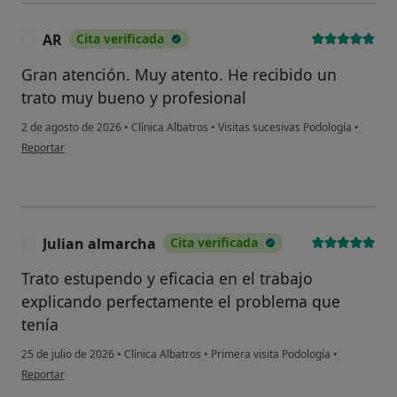
AR
Cita verificada
A
Gran atención. Muy atento. He recibido un
trato muy bueno y profesional
2 de agosto de 2026
•
Clínica Albatros
•
Visitas sucesivas Podología
•
en opinión del usuario AR
Reportar
Julian almarcha
Cita verificada
J
Trato estupendo y eficacia en el trabajo
explicando perfectamente el problema que
tenía
25 de julio de 2026
•
Clínica Albatros
•
Primera visita Podología
•
en opinión del usuario Julian almarcha
Reportar