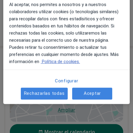
150 €
Detalles
Al aceptar, nos permites a nosotros y a nuestros
colaboradores utilizar cookies (o tecnologías similares)
+ 9 servicios
para recopilar datos con fines estadísiticos y ofrecer
contenidos basados en tus hábitos de navegación. Si
rechazas todas las cookies, solo utilizaremos las
¿Cómo funcionan los precios?
necesarias para el correcto uso de nuestra página.
Puedes retirar tu consentimiento o actualizar tus
preferencias en cualquier momento desde ajustes. Más
Consulta
información en
Política de cookies.
Clínica Albatros Podología, Fisioterapia y
Nutrición
Configurar
Calle Quevedo, local 6,
Nueva Andalucía
,
Nueva
Andalucia
29660
Rechazarlas todas
Aceptar
Ampliar
se abre en una nueva pestañ
Disponibilidad
Mostrar el calendario