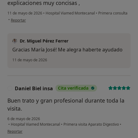
explicaciones muy concisas ,
11 de mayo de 2026
•
Hospital Viamed Montecanal
•
Primera consulta
en opinión del usuario María José plaza
•
Reportar
Dr. Miguel Pérez Ferrer
Gracias María José! Me alegra haberte ayudado
11 de mayo de 2026
Daniel Biel insa
Cita verificada
D
Buen trato y gran profesional durante toda la
visita.
6 de mayo de 2026
•
Hospital Viamed Montecanal
•
Primera visita Aparato Digestivo
•
en opinión del usuario Daniel Biel insa
Reportar