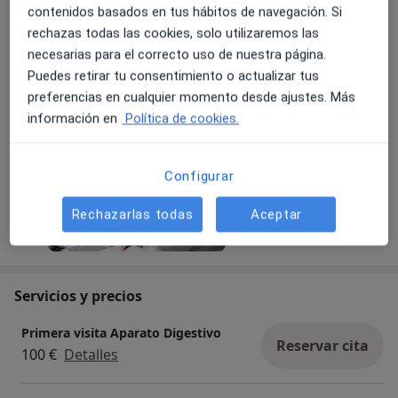
privado, con especialización en endoscopia
contenidos basados en tus hábitos de navegación. Si
avanzada y trastornos digestivos.
rechazas todas las cookies, solo utilizaremos las
necesarias para el correcto uso de nuestra página.
18/08/2024
Puedes retirar tu consentimiento o actualizar tus
preferencias en cualquier momento desde ajustes. Más
información en
Política de cookies.
Configurar
Rechazarlas todas
Aceptar
Servicios y precios
Primera visita Aparato Digestivo
Reservar cita
100 €
Detalles