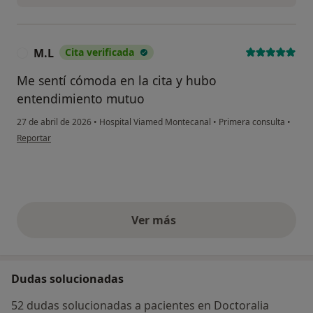
M.L
Cita verificada
M
Me sentí cómoda en la cita y hubo
entendimiento mutuo
27 de abril de 2026
•
Hospital Viamed Montecanal
•
Primera consulta
•
en opinión del usuario M.L
Reportar
Ver más
opiniones anteriores
Dudas solucionadas
52 dudas solucionadas a pacientes en Doctoralia