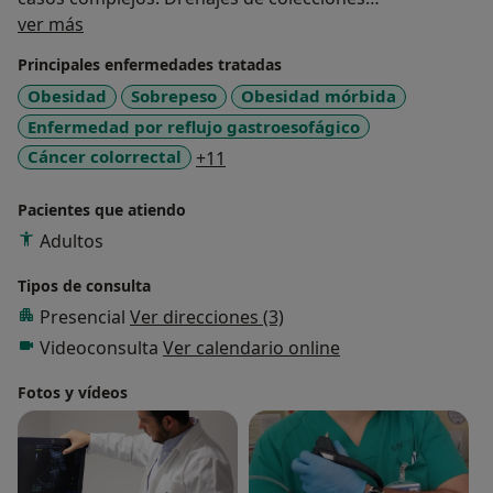
Sobre mí
pancreáticas con prótesis de aposición luminal,
ver más
Necrosectomía instrumental, uso de EndoRotor®.
Principales enfermedades tratadas
Obesidad
Sobrepeso
Obesidad mórbida
Enfermedad por reflujo gastroesofágico
a11y_sr_more_diseases
Cáncer colorrectal
+11
Pacientes que atiendo
Adultos
Tipos de consulta
Presencial
Ver direcciones (3)
Videoconsulta
Ver calendario online
Fotos y vídeos