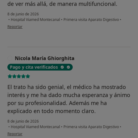
de ver más allá, de manera multifuncional.
8 de junio de 2026
•
Hospital Viamed Montecanal
•
Primera visita Aparato Digestivo
•
en opinión del usuario Miguel Angel
Reportar
Nicola María Ghiorghita
N
Pago y cita verificados
El trato ha sido genial, el médico ha mostrado
interés y me ha dado mucha esperanza y ánimo
por su profesionalidad. Además me ha
explicado en todo momento claro.
8 de junio de 2026
•
Hospital Viamed Montecanal
•
Primera visita Aparato Digestivo
•
en opinión del usuario Nicola María Ghiorghita
Reportar