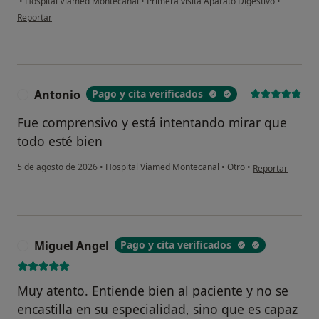
•
Hospital Viamed Montecanal
•
Primera visita Aparato Digestivo
•
en opinión del usuario D.B.S.
Reportar
Antonio
Pago y cita verificados
A
Fue comprensivo y está intentando mirar que
todo esté bien
en opinión del u
5 de agosto de 2026
•
Hospital Viamed Montecanal
•
Otro
•
Reportar
Miguel Angel
Pago y cita verificados
M
Muy atento. Entiende bien al paciente y no se
encastilla en su especialidad, sino que es capaz