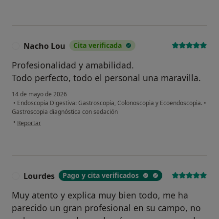
Nacho Lou
Cita verificada
N
Profesionalidad y amabilidad.
Todo perfecto, todo el personal una maravilla.
14 de mayo de 2026
•
Endoscopia Digestiva: Gastroscopia, Colonoscopia y Ecoendoscopia.
•
Gastroscopia diagnóstica con sedación
en opinión del usuario Nacho Lou
•
Reportar
Lourdes
Pago y cita verificados
L
Muy atento y explica muy bien todo, me ha
parecido un gran profesional en su campo, no