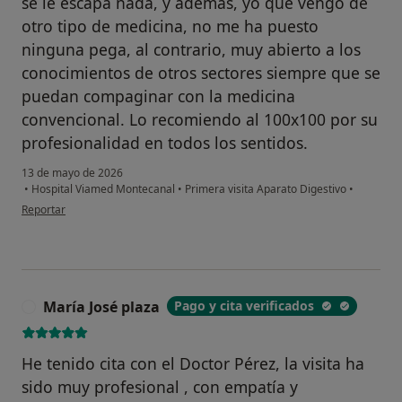
se le escapa nada, y además, yo que vengo de
otro tipo de medicina, no me ha puesto
ninguna pega, al contrario, muy abierto a los
conocimientos de otros sectores siempre que se
puedan compaginar con la medicina
convencional. Lo recomiendo al 100x100 por su
profesionalidad en todos los sentidos.
13 de mayo de 2026
•
Hospital Viamed Montecanal
•
Primera visita Aparato Digestivo
•
en opinión del usuario Lourdes
Reportar
María José plaza
Pago y cita verificados
M
He tenido cita con el Doctor Pérez, la visita ha
sido muy profesional , con empatía y