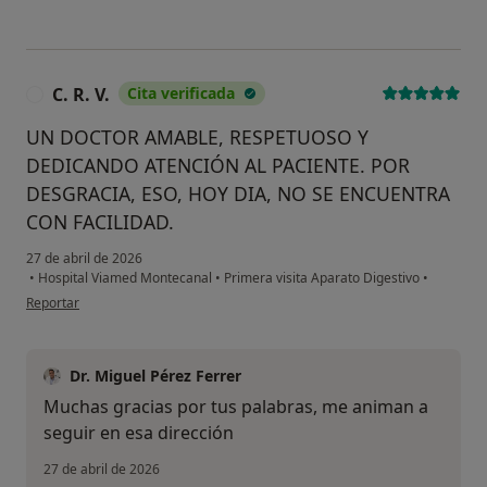
C. R. V.
Cita verificada
C
UN DOCTOR AMABLE, RESPETUOSO Y
DEDICANDO ATENCIÓN AL PACIENTE. POR
DESGRACIA, ESO, HOY DIA, NO SE ENCUENTRA
CON FACILIDAD.
27 de abril de 2026
•
Hospital Viamed Montecanal
•
Primera visita Aparato Digestivo
•
en opinión del usuario C. R. V.
Reportar
Dr. Miguel Pérez Ferrer
Muchas gracias por tus palabras, me animan a
seguir en esa dirección
27 de abril de 2026