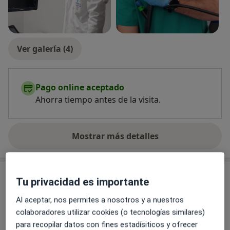
Ver galería (4)
Pago online aceptado
Ahorra tiempo antes de la visita.
Mostrar más detalles
sobre la experiencia
Novedades
Tu privacidad es importante
Dr. Miguel Pérez Ferrer
Al aceptar, nos permites a nosotros y a nuestros
Calle Franz Schubert 2, Zaragoza 50012
colaboradores utilizar cookies (o tecnologías similares)
Experiencia de 10 años en el sector público y
para recopilar datos con fines estadísiticos y ofrecer