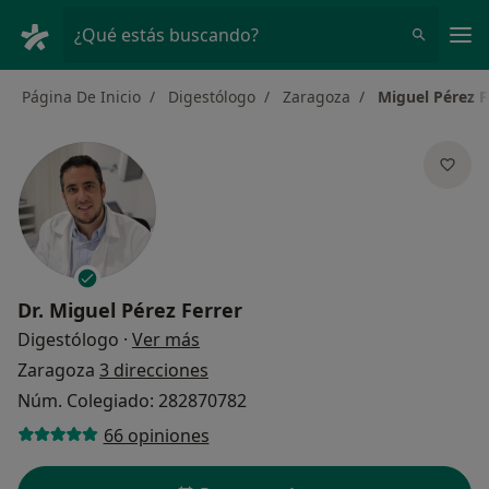
Men
¿Qué estás buscando?
Página De Inicio
Digestólogo
Zaragoza
Miguel Pérez F
Dr.
Miguel Pérez Ferrer
sobre las especializaciones
Digestólogo
·
Ver más
Zaragoza
3 direcciones
Núm. Colegiado: 282870782
66 opiniones