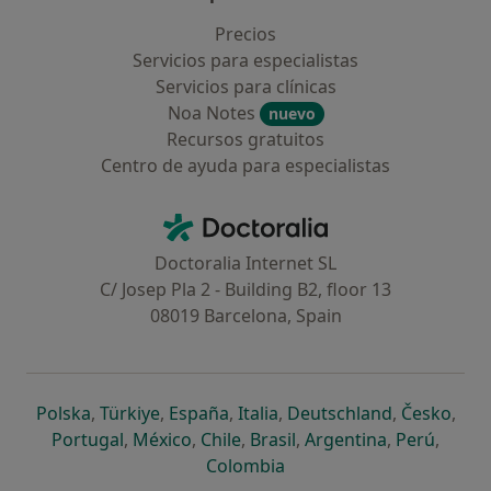
Precios
Servicios para especialistas
Servicios para clínicas
Noa Notes
nuevo
Recursos gratuitos
Centro de ayuda para especialistas
Contacto
Doctoralia - Página de inicio
Doctoralia Internet SL
C/ Josep Pla 2 - Building B2, floor 13
08019 Barcelona, Spain
se abre en una nueva pestaña
se abre en una nueva pestaña
se abre en una nueva pestaña
se abre en una nueva pes
se abre en 
se a
Polska
,
Türkiye
,
España
,
Italia
,
Deutschland
,
Česko
,
se abre en una nueva pestaña
se abre en una nueva pestaña
se abre en una nueva pestaña
se abre en una nueva p
se abre en 
se abr
Portugal
,
México
,
Chile
,
Brasil
,
Argentina
,
Perú
,
se abre en una nueva pe
Colombia