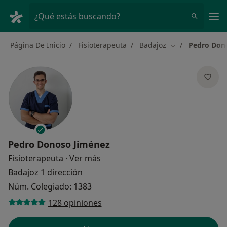
Men
¿Qué estás buscando?
Página De Inicio
Fisioterapeuta
Badajoz
Pedro Don
Cambiar de ciud
Pedro Donoso Jiménez
sobre las especializaciones
Fisioterapeuta
·
Ver más
Badajoz
1 dirección
Núm. Colegiado: 1383
128 opiniones