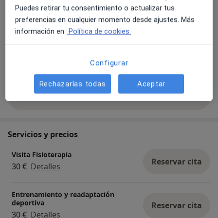
Puedes retirar tu consentimiento o actualizar tus
preferencias en cualquier momento desde ajustes. Más
información en
Política de cookies.
Configurar
Ver galería (7)
Rechazarlas todas
Aceptar
Mostrar más detalles
sobre la experiencia
Servicios y precios
Visita Fisioterapia
Reservar cita
30 €
Detalles
Entrenamiento y readaptación
deportiva
Reservar cita
30 €
Detalles