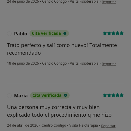
en opinión del us
24 de junio de 2026
•
Centro Contigo
•
Visita Fisioterapia
•
Reportar
Pablo
Cita verificada
P
Trato perfecto y salí como nuevo! Totalmente
recomendado
en opinión del usu
18 de junio de 2026
•
Centro Contigo
•
Visita Fisioterapia
•
Reportar
Maria
Cita verificada
M
Una persona muy correcta y muy bien
explicado todo el procedimiento q me hizo
en opinión del usu
24 de abril de 2026
•
Centro Contigo
•
Visita Fisioterapia
•
Reportar