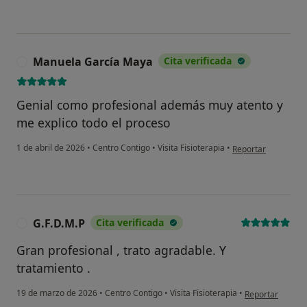
Manuela García Maya
Cita verificada
M
Genial como profesional además muy atento y
me explico todo el proceso
en opinión del usu
1 de abril de 2026
•
Centro Contigo
•
Visita Fisioterapia
•
Reportar
G.F.D.M.P
Cita verificada
G
Gran profesional , trato agradable. Y
tratamiento .
en opinión del u
19 de marzo de 2026
•
Centro Contigo
•
Visita Fisioterapia
•
Reportar