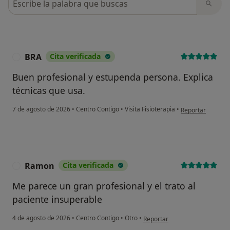
BRA
Cita verificada
B
Buen profesional y estupenda persona. Explica
técnicas que usa.
en opinión del u
7 de agosto de 2026
•
Centro Contigo
•
Visita Fisioterapia
•
Reportar
Ramon
Cita verificada
R
Me parece un gran profesional y el trato al
paciente insuperable
en opinión del usuario Ramon
4 de agosto de 2026
•
Centro Contigo
•
Otro
•
Reportar