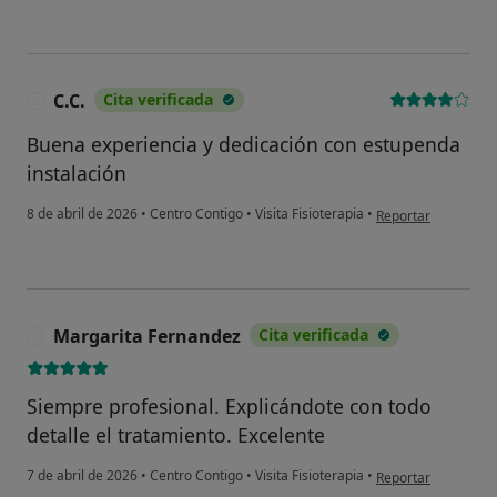
C.C.
Cita verificada
C
Buena experiencia y dedicación con estupenda
instalación
en opinión del usuar
8 de abril de 2026
•
Centro Contigo
•
Visita Fisioterapia
•
Reportar
Margarita Fernandez
Cita verificada
M
Siempre profesional. Explicándote con todo
detalle el tratamiento. Excelente
en opinión del usu
7 de abril de 2026
•
Centro Contigo
•
Visita Fisioterapia
•
Reportar