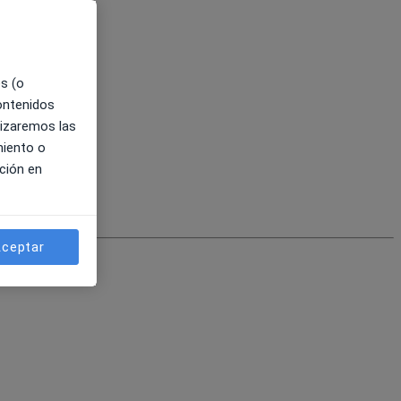
es (o
contenidos
lizaremos las
miento o
ción en
ceptar