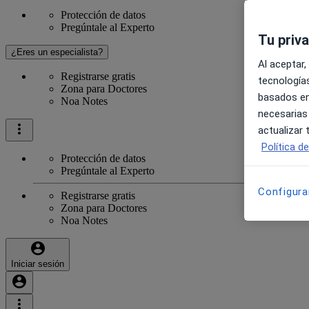
Protección de datos
Pregúntale al Experto
Tu priv
¿Eres un especialista?
Al aceptar,
Registrarse gratis
tecnologías
Zona para Doctores
basados en
Noa Notes
necesarias
actualizar
Política d
Protección de datos
Pregúntale al Experto
Configura
Registrarse gratis
Zona para Doctores
Noa Notes
Iniciar sesión