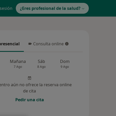
 sesión
¿Eres profesional de la salud?
presencial
Consulta online
resencial
Consulta online
Mañana
Sáb
Dom
Lun
Mar
7 Ago
8 Ago
9 Ago
10 Ago
11 Ag
entro aún no ofrece la reserva online
de cita
Pedir una cita