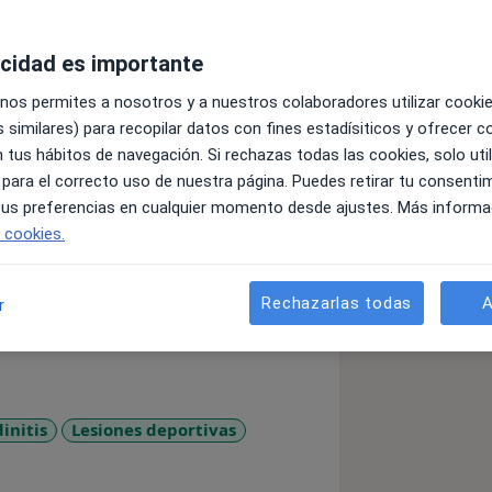
acidad es importante
 nos permites a nosotros y a nuestros colaboradores utilizar cooki
 similares) para recopilar datos con fines estadísiticos y ofrecer 
 tus hábitos de navegación. Si rechazas todas las cookies, solo uti
gía y deporte, trabajando en consulta
 para el correcto uso de nuestra página. Puedes retirar tu consenti
ión, actualmente cursando el grado en
 tus preferencias en cualquier momento desde ajustes. Más informa
oría Liga Femenina 2. Pasión por la
e cookies.
Rechazarlas todas
A
r
initis
Lesiones deportivas