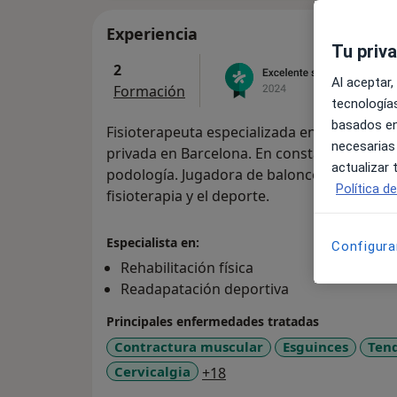
Experiencia
Tu priv
2
Al aceptar,
Formación
tecnologías
basados en
Fisioterapeuta especializada en traumatolo
necesarias
privada en Barcelona. En constante formac
actualizar
podología. Jugadora de baloncesto en categ
Política d
fisioterapia y el deporte.
Especialista en:
Configura
Rehabilitación física
Readapatación deportiva
Principales enfermedades tratadas
Contractura muscular
Esguinces
Tend
a11y_sr_more_diseases
Cervicalgia
+18