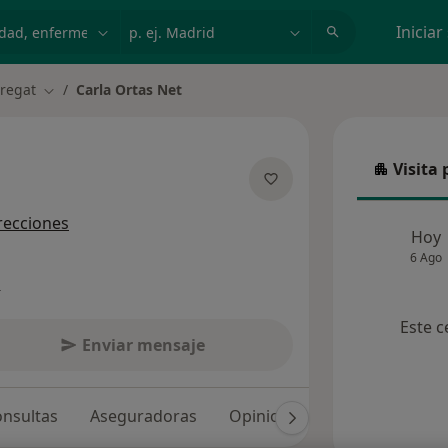
dad, enfermedad o nombre
p. ej. Madrid
Iniciar
bregat
Carla Ortas Net
Cambiar de ciudad
Visita 
Visita p
sobre las especializaciones
recciones
Hoy
6 Ago
s
Este c
Enviar mensaje
nsultas
Aseguradoras
Opiniones (106)