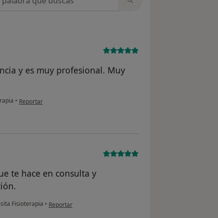
ncia y es muy profesional. Muy
en opinión del usuario M.S.
erapia
•
Reportar
ue te hace en consulta y
ión.
en opinión del usuario C.A
sita Fisioterapia
•
Reportar