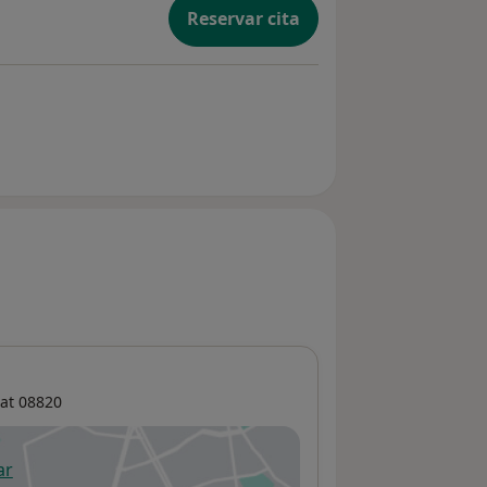
Reservar cita
at
08820
ar
 abre en una nueva pestaña