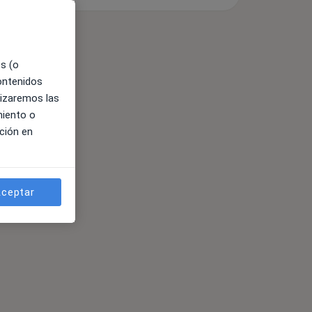
es (o
contenidos
lizaremos las
miento o
ción en
ceptar