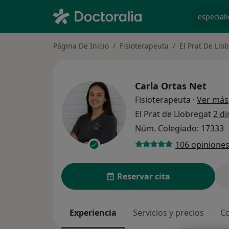
especiali
Página De Inicio
Fisioterapeuta
El Prat De Llo
Carla Ortas Net
Fisioterapeuta
·
Ver más
El Prat de Llobregat
2 di
Núm. Colegiado: 17333
106 opinione
Reservar cita
Experiencia
Servicios y precios
Co