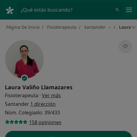
Men
¿Qué estás buscando?
Página De Inicio
Fisioterapeuta
Santander
Laura Va
Cambiar de c
Laura Valiño Llamazares
sobre las especializaciones
Fisioterapeuta
·
Ver más
Santander
1 dirección
Núm. Colegiado: 39/433
158 opiniones