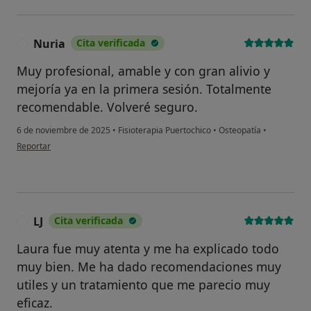
Nuria
Cita verificada
N
Muy profesional, amable y con gran alivio y
mejoría ya en la primera sesión. Totalmente
recomendable. Volveré seguro.
6 de noviembre de 2025
•
Fisioterapia Puertochico
•
Osteopatía
•
en opinión del usuario Nuria
Reportar
LJ
Cita verificada
L
Laura fue muy atenta y me ha explicado todo
muy bien. Me ha dado recomendaciones muy
utiles y un tratamiento que me parecio muy
eficaz.