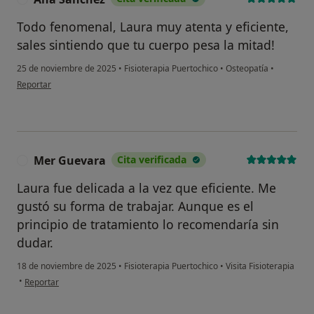
No, pero lo consideraría
Todo fenomenal, Laura muy atenta y eficiente,
sales sintiendo que tu cuerpo pesa la mitad!
No, y no confío en ello
25 de noviembre de 2025
•
Fisioterapia Puertochico
•
Osteopatía
•
en opinión del usuario Ana Sánchez
Reportar
Continuar
Mer Guevara
Cita verificada
M
Laura fue delicada a la vez que eficiente. Me
gustó su forma de trabajar. Aunque es el
principio de tratamiento lo recomendaría sin
dudar.
18 de noviembre de 2025
•
Fisioterapia Puertochico
•
Visita Fisioterapia
en opinión del usuario Mer Guevara
•
Reportar