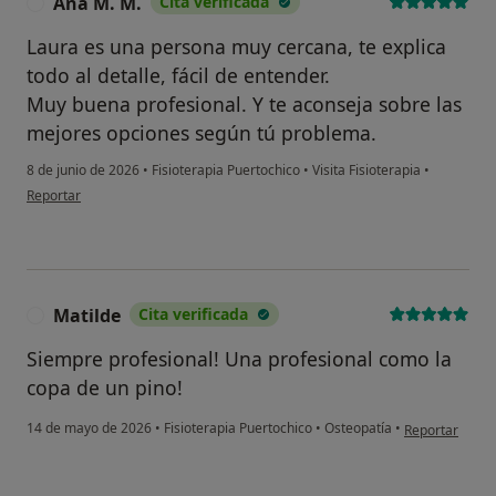
Ana M. M.
Cita verificada
A
Laura es una persona muy cercana, te explica
todo al detalle, fácil de entender.
Muy buena profesional. Y te aconseja sobre las
mejores opciones según tú problema.
8 de junio de 2026
•
Fisioterapia Puertochico
•
Visita Fisioterapia
•
en opinión del usuario Ana M. M.
Reportar
Matilde
Cita verificada
M
Siempre profesional! Una profesional como la
copa de un pino!
en opinión del 
14 de mayo de 2026
•
Fisioterapia Puertochico
•
Osteopatía
•
Reportar