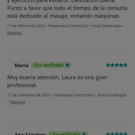
y ejercicios para evitarlo. Dedicación plena.
Punto a favor que todo el tiempo de la consulta
está dedicado al masaje, evitando máquinas.
17 de febrero de 2026
•
Fisioterapia Puertochico
•
Visita Fisioterapia
•
en opinión del usuario Laura
Reportar
María
Cita verificada
M
Muy buena atención, Laura es una gran
profesional.
¿Alguna vez has usado una app
27 de noviembre de 2025
•
Fisioterapia Puertochico
•
Visita Fisioterapia
o chatbot de IA para hablar
en opinión del usuario María
•
sobre un tema emocional o
Reportar
psicológico?
Sí, varias veces
Sí, una vez
Ana Sánchez
Cita verificada
A