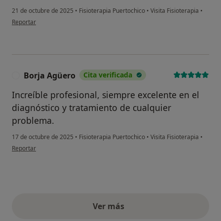
21 de octubre de 2025
•
Fisioterapia Puertochico
•
Visita Fisioterapia
•
en opinión del usuario LJ
Reportar
Borja Agüero
Cita verificada
B
Increíble profesional, siempre excelente en el
diagnóstico y tratamiento de cualquier
problema.
17 de octubre de 2025
•
Fisioterapia Puertochico
•
Visita Fisioterapia
•
en opinión del usuario Borja Agüero
Reportar
Ver más
opiniones anteriores