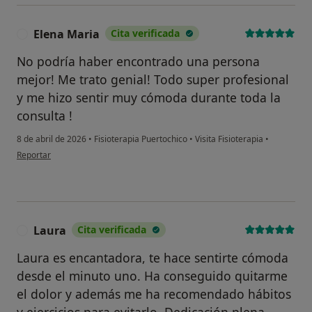
Elena Maria
Cita verificada
E
No podría haber encontrado una persona
mejor! Me trato genial! Todo super profesional
y me hizo sentir muy cómoda durante toda la
consulta !
8 de abril de 2026
•
Fisioterapia Puertochico
•
Visita Fisioterapia
•
en opinión del usuario Elena Maria
Reportar
Laura
Cita verificada
L
Laura es encantadora, te hace sentirte cómoda
desde el minuto uno. Ha conseguido quitarme
el dolor y además me ha recomendado hábitos