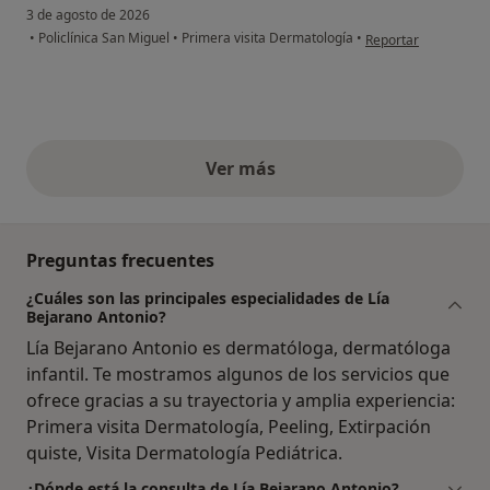
3 de agosto de 2026
en opinión del usuar
•
Policlínica San Miguel
•
Primera visita Dermatología
•
Reportar
Ver más
opiniones anteriores
Preguntas frecuentes
¿Cuáles son las principales especialidades de Lía
Bejarano Antonio?
Lía Bejarano Antonio es dermatóloga, dermatóloga
infantil. Te mostramos algunos de los servicios que
ofrece gracias a su trayectoria y amplia experiencia:
Primera visita Dermatología, Peeling, Extirpación
quiste, Visita Dermatología Pediátrica.
¿Dónde está la consulta de Lía Bejarano Antonio?