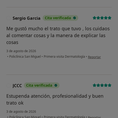
Sergio Garcia
Cita verificada
S
Me gustó mucho el trato que tuvo , los cuidaos
al comentar cosas y la manera de explicar las
cosas
3 de agosto de 2026
en opinión del usuar
•
Policlínica San Miguel
•
Primera visita Dermatología
•
Reportar
JCCC
Cita verificada
J
Estupenda atención, profesionalidad y buen
trato ok
3 de agosto de 2026
en opinión del usuar
•
Policlínica San Miguel
•
Primera visita Dermatología
•
Reportar