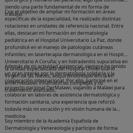
siendo una parte fundamental de mi forma de
Con el objetivo de ampliar mi formación en áreas
trabajar.
específicas de la especialidad, he realizado distintas
rotaciones en unidades de referencia nacional. Entre
ellas, destacan mi formación en dermatología
pediátrica en el Hospital Universitario La Paz, donde
profundicé en el manejo de patologías cutáneas
infantiles; en laserterapia dermatológica en el Hospital
Universitario A Coruña; y en hidradenitis supurativa en
Además de mi actividad asistencial, siempre he tenido
la unidad especializada del Hospital Universitario
un gran interés por la dermatología solidaria y la
Virgen de las Nieves, adquiriendo experiencia en
cooperación internacional. Por ello, participé en el
enfermedades inflamatorias complejas y su
proyecto nacional DerMalawi, viajando a Malawi para
tratamiento avanzado.
colaborar en labores de asistencia dermatológica y
formación sanitaria, una experiencia que reforzó
todavía más mi vocación y mi visión humana de la
medicina.
Soy miembro de la Academia Española de
Dermatología y Venereología y participo de forma