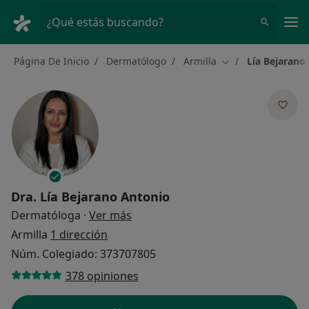
Men
¿Qué estás buscando?
Página De Inicio
Dermatólogo
Armilla
Lía Bejarano
Cambiar de ciudad
Dra.
Lía Bejarano Antonio
sobre las especializaciones
Dermatóloga
·
Ver más
Armilla
1 dirección
Núm. Colegiado: 373707805
378 opiniones