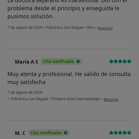
La doctora Bejarano es maravillosa. Dio con el
problema desde el principio y enseguida le
pusimos solución.
en opinión del usuario K
7 de agosto de 2026
•
Policlínica San Miguel
•
Otro
•
Reportar
María A S
Cita verificada
M
Muy atenta y profesional. He salido de consulta
muy satisfecha
7 de agosto de 2026
en opinión del usuar
•
Policlínica San Miguel
•
Primera visita Dermatología
•
Reportar
M. C
Cita verificada
M