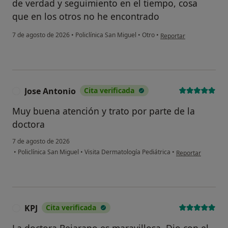
de verdad y seguimiento en el tiempo, cosa
que en los otros no he encontrado
en opinión del usuario 
7 de agosto de 2026
•
Policlínica San Miguel
•
Otro
•
Reportar
Jose Antonio
Cita verificada
J
Muy buena atención y trato por parte de la
doctora
7 de agosto de 2026
en opinión del usu
•
Policlínica San Miguel
•
Visita Dermatología Pediátrica
•
Reportar
KPJ
Cita verificada
K