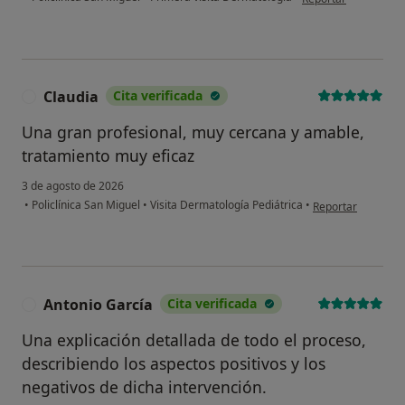
Claudia
Cita verificada
C
Una gran profesional, muy cercana y amable,
tratamiento muy eficaz
3 de agosto de 2026
en opinión del usu
•
Policlínica San Miguel
•
Visita Dermatología Pediátrica
•
Reportar
Antonio García
Cita verificada
A
Una explicación detallada de todo el proceso,
describiendo los aspectos positivos y los
negativos de dicha intervención.