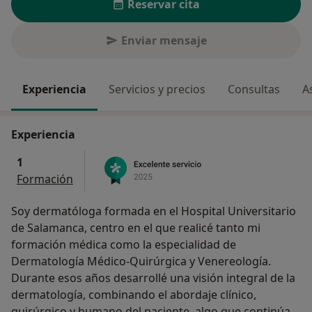
Reservar cita
Enviar mensaje
Experiencia
Servicios y precios
Consultas
A
Experiencia
1
Formación
Soy dermatóloga formada en el Hospital Universitario
de Salamanca, centro en el que realicé tanto mi
formación médica como la especialidad de
Dermatología Médico-Quirúrgica y Venereología.
Durante esos años desarrollé una visión integral de la
dermatología, combinando el abordaje clínico,
quirúrgico y humano del paciente, algo que continúa