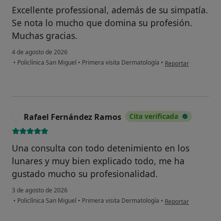
Excellente professional, además de su simpatía.
Se nota lo mucho que domina su profesión.
Muchas gracias.
4 de agosto de 2026
en opinión del usuar
•
Policlínica San Miguel
•
Primera visita Dermatología
•
Reportar
Rafael Fernández Ramos
Cita verificada
R
Una consulta con todo detenimiento en los
lunares y muy bien explicado todo, me ha
gustado mucho su profesionalidad.
3 de agosto de 2026
en opinión del usua
•
Policlínica San Miguel
•
Primera visita Dermatología
•
Reportar