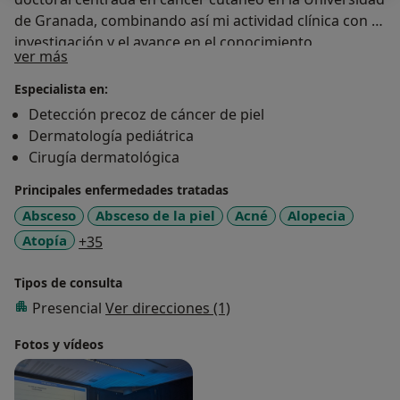
de Granada, combinando así mi actividad clínica con la
investigación y el avance en el conocimiento
Sobre mí
ver más
dermatológico.
Especialista en:
Detección precoz de cáncer de piel
Dermatología pediátrica
Cirugía dermatológica
Principales enfermedades tratadas
Absceso
Absceso de la piel
Acné
Alopecia
a11y_sr_more_diseases
Atopía
+35
Tipos de consulta
Presencial
Ver direcciones (1)
Fotos y vídeos