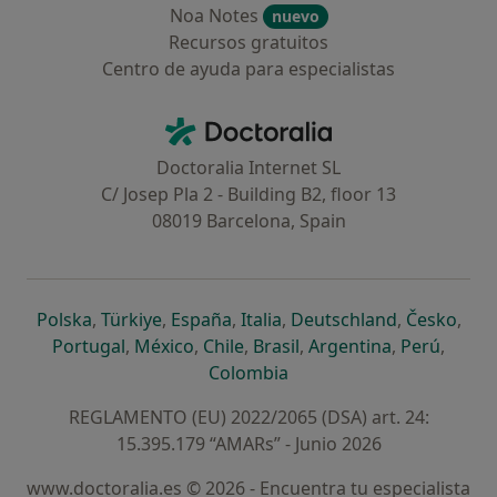
Noa Notes
nuevo
Recursos gratuitos
Centro de ayuda para especialistas
Contacto
Doctoralia - Página de inicio
Doctoralia Internet SL
C/ Josep Pla 2 - Building B2, floor 13
08019 Barcelona, Spain
se abre en una nueva pestaña
se abre en una nueva pestaña
se abre en una nueva pestaña
se abre en una nueva pes
se abre en 
se a
Polska
,
Türkiye
,
España
,
Italia
,
Deutschland
,
Česko
,
se abre en una nueva pestaña
se abre en una nueva pestaña
se abre en una nueva pestaña
se abre en una nueva p
se abre en 
se abr
Portugal
,
México
,
Chile
,
Brasil
,
Argentina
,
Perú
,
se abre en una nueva pe
Colombia
REGLAMENTO (EU) 2022/2065 (DSA) art. 24:
15.395.179 “AMARs” - Junio 2026
www.doctoralia.es © 2026 - Encuentra tu especialista