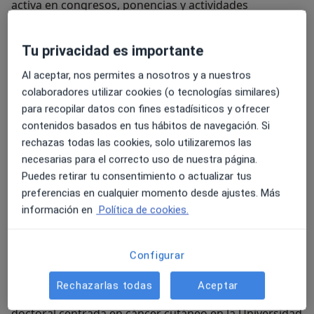
activa en congresos, ponencias y actividades
científicas de la especialidad. Además, he colaborado
en diferentes publicaciones y artículos científicos
Tu privacidad es importante
relacionados con diversas áreas de la dermatología,
manteniendo siempre un fuerte compromiso con la
Al aceptar, nos permites a nosotros y a nuestros
formación continuada y la actualización médica.
colaboradores utilizar cookies (o tecnologías similares)
Considero que uno de los aspectos más importantes
para recopilar datos con fines estadísiticos y ofrecer
de mi trabajo es ofrecer un trato cercano, honesto y
contenidos basados en tus hábitos de navegación. Si
personalizado. Me gusta dedicar tiempo a escuchar a
rechazas todas las cookies, solo utilizaremos las
cada paciente, explicar bien el diagnóstico y las
necesarias para el correcto uso de nuestra página.
diferentes opciones terapéuticas, y acompañar
Puedes retirar tu consentimiento o actualizar tus
durante todo el proceso para que las personas se
preferencias en cualquier momento desde ajustes. Más
sientan comprendidas y seguras.
información en
Política de cookies.
La dermatología es una especialidad en constante
evolución, por lo que mantengo una formación
Configurar
continuada y una actualización constante asistiendo a
cursos, congresos y actividades científicas.
Rechazarlas todas
Aceptar
Actualmente, además, voy a desarrollar mi tesis
doctoral centrada en cáncer cutáneo en la Universidad