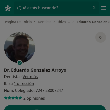
Men
¿Qué estás buscando?
Página De Inicio
Dentista
Ibiza
Eduardo Gonzalez 
Cambiar de ciudad
Dr.
Eduardo Gonzalez Arroyo
sobre las especializaciones
Dentista
·
Ver más
Ibiza
1 dirección
Núm. Colegiado: 7247 28007247
2 opiniones