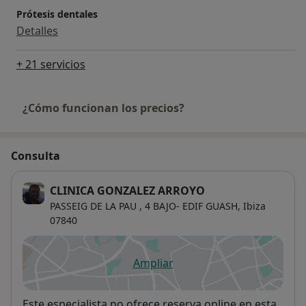
Prótesis dentales
Detalles
+ 21 servicios
¿Cómo funcionan los precios?
Consulta
CLINICA GONZALEZ ARROYO
PASSEIG DE LA PAU , 4 BAJO- EDIF GUASH,
Ibiza
07840
Ampliar
se abre en una nueva pestañ
Disponibilidad
Este especialista no ofrece reserva online en esta