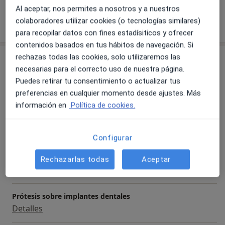
Al aceptar, nos permites a nosotros y a nuestros
Mostrar más detalles
colaboradores utilizar cookies (o tecnologías similares)
sobre la experiencia
para recopilar datos con fines estadísiticos y ofrecer
contenidos basados en tus hábitos de navegación. Si
rechazas todas las cookies, solo utilizaremos las
Servicios y precios
necesarias para el correcto uso de nuestra página.
Primera visita Odontología
Puedes retirar tu consentimiento o actualizar tus
Detalles
preferencias en cualquier momento desde ajustes. Más
información en
Política de cookies.
Gingivectomía
Detalles
Configurar
Reconstrucción dental
Rechazarlas todas
Aceptar
Detalles
Prótesis sobre implantes dentales
Detalles