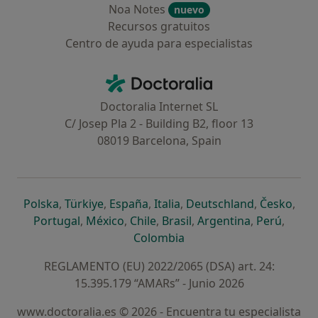
Noa Notes
nuevo
Recursos gratuitos
Centro de ayuda para especialistas
Contacto
Doctoralia - Página de inicio
Doctoralia Internet SL
C/ Josep Pla 2 - Building B2, floor 13
08019 Barcelona, Spain
se abre en una nueva pestaña
se abre en una nueva pestaña
se abre en una nueva pestaña
se abre en una nueva pes
se abre en 
se a
Polska
,
Türkiye
,
España
,
Italia
,
Deutschland
,
Česko
,
se abre en una nueva pestaña
se abre en una nueva pestaña
se abre en una nueva pestaña
se abre en una nueva p
se abre en 
se abr
Portugal
,
México
,
Chile
,
Brasil
,
Argentina
,
Perú
,
se abre en una nueva pe
Colombia
REGLAMENTO (EU) 2022/2065 (DSA) art. 24:
15.395.179 “AMARs” - Junio 2026
www.doctoralia.es © 2026 - Encuentra tu especialista