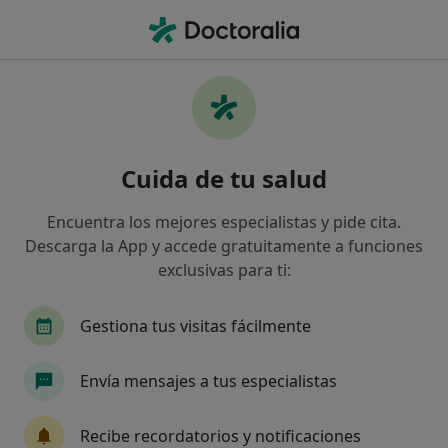
Men
¿Qué estás buscando?
Página De Inicio
Enfermedades
Síndrome De Atrapamiento Del Nervio Pudendo
Síndrome de atrapamiento del
Cuida de tu salud
nervio pudendo - Información,
Encuentra los mejores especialistas y pide cita.
expertos y preguntas frecuentes
Descarga la App y accede gratuitamente a funciones
exclusivas para ti:
Gestiona tus visitas fácilmente
Información
Envía mensajes a tus especialistas
Recibe recordatorios y notificaciones