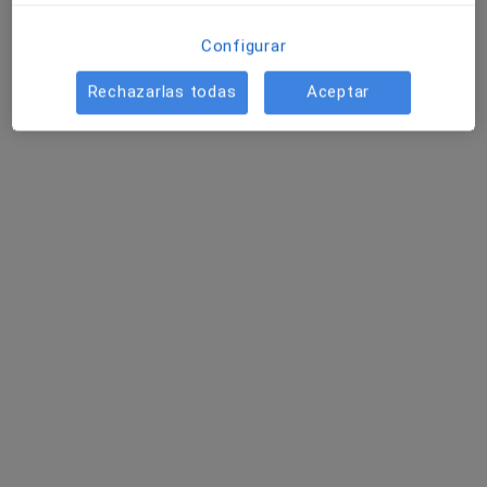
Configurar
Vicent Roig Casabán
Rechazarlas todas
Aceptar
Anestesista
Valencia
Pablo López Pais
Anestesista
Valencia
Víctor Mayoral Rojals
Anestesista
Barcelona
Jean Clave