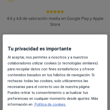
No descuides tu salud
Escoge la consulta online para empezar o continuar
tu tratamiento sin salir de casa. Y, si lo necesitas,
4.6 y 4.8 de valoración media en Google Play y Apple
también puedes reservar una cita presencial.
Store
Mostrar especialistas
¿Cómo funciona?
Tu privacidad es importante
Al aceptar, nos permites a nosotros y a nuestros
colaboradores utilizar cookies (o tecnologías similares)
Expertos en síndrome de atrapamiento del
para recopilar datos con fines estadísiticos y ofrecer
nervio pudendo
contenidos basados en tus hábitos de navegación. Si
rechazas todas las cookies, solo utilizaremos las
necesarias para el correcto uso de nuestra página.
Mercedes Itza Barranco
Puedes retirar tu consentimiento o actualizar tus
preferencias en cualquier momento desde ajustes. Más
Anestesista
información en
Política de cookies.
Madrid