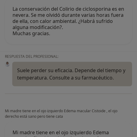
La conservación del Colirio de ciclosporina es en
nevera. Se me olvidó durante varias horas fuera
de ella, con calor ambiental. ¿Habrá sufrido
alguna modificación?.
Muchas gracias.
RESPUESTA DEL PROFESIONAL:
Suele perder su eficacia. Depende del tiempo y
temperatura. Consulte a su farmacéutico.
¿Alguna vez has usado una app
o chatbot de IA para hablar
Mi madre tiene en el ojo izquierdo Edema macular Cistoide , el ojo
sobre un tema emocional o
derecho está sano pero tiene cata
psicológico?
Mi madre tiene en el ojo izquierdo Edema
Sí, varias veces