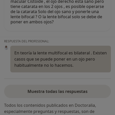
macular Cistoide , el ojo derecho está sano pero
tiene catarata en los 2 ojos , es posible operarse
Sí, una vez
de la catarata Solo del ojo sano y ponerle una
lente bifocal ? O la lente bifocal solo se debe de
No, pero lo consideraría
poner en ambos ojos?
No, y no confío en ello
RESPUESTA DEL PROFESIONAL:
Continuar
En teoría la lente multifocal es bilateral . Existen
casos que se puede poner en un ojo pero
habitualmente no lo hacemos.
Muestra todas las respuestas
Todos los contenidos publicados en Doctoralia,
especialmente preguntas y respuestas, son de