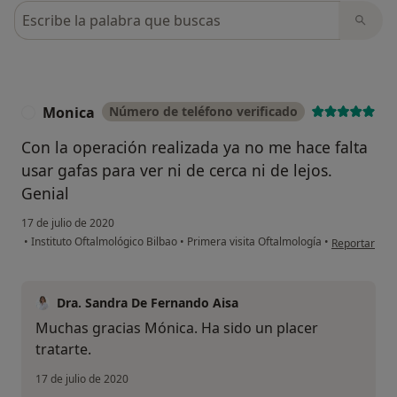
Busca en opiniones
Monica
Número de teléfono verificado
M
Con la operación realizada ya no me hace falta
usar gafas para ver ni de cerca ni de lejos.
Genial
17 de julio de 2020
en opinión de
•
Instituto Oftalmológico Bilbao
•
Primera visita Oftalmología
•
Reportar
Dra. Sandra De Fernando Aisa
Muchas gracias Mónica. Ha sido un placer
tratarte.
17 de julio de 2020