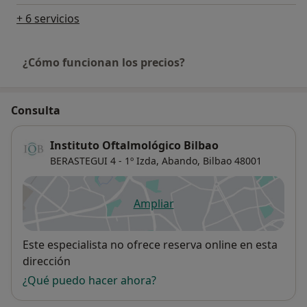
+ 6 servicios
¿Cómo funcionan los precios?
Consulta
Instituto Oftalmológico Bilbao
BERASTEGUI 4 - 1º Izda,
Abando
,
Bilbao
48001
Ampliar
se abre en una nueva pestañ
Disponibilidad
Este especialista no ofrece reserva online en esta
dirección
¿Qué puedo hacer ahora?