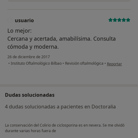
usuario
U
Lo mejor:
Cercana y acertada, amabilísima. Consulta
cómoda y moderna.
26 de diciembre de 2017
en opinión del usu
•
Instituto Oftalmológico Bilbao
•
Revisión oftalmológica
•
Reportar
Dudas solucionadas
4 dudas solucionadas a pacientes en Doctoralia
La conservación del Colirio de ciclosporina es en nevera. Se me olvidó
durante varias horas fuera de