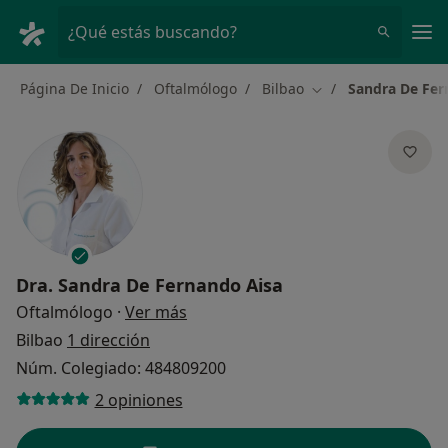
Men
¿Qué estás buscando?
Página De Inicio
Oftalmólogo
Bilbao
Sandra De Fer
Cambiar de ciudad
Dra.
Sandra De Fernando Aisa
sobre las especializaciones
Oftalmólogo
·
Ver más
Bilbao
1 dirección
Núm. Colegiado: 484809200
2 opiniones