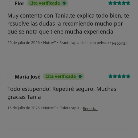
Flor
Cita verificada
F
Muy contenta con Tania,te explica todo bien, te
resuelve las dudas la recomiendo mucho por
qué se nota que tiene mucha experiencia
en opinión del 
20 de julio de 2026
•
Nutre·T
•
Fisioterapia del suelo pélvico
•
Reportar
María José
Cita verificada
M
¿Alguna vez has usado una app
Todo estupendo! Repetiré seguro. Muchas
o chatbot de IA para hablar
gracias Tania
sobre un tema emocional o
psicológico?
en opinión del usuario María Jos
15 de julio de 2026
•
Nutre·T
•
Fisioterapia
•
Reportar
Sí, varias veces
Sí, una vez