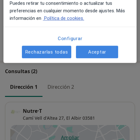
Puedes retirar tu consentimiento o actualizar tus
Tratamiento para prolapso
preferencias en cualquier momento desde ajustes. Más
Detalles
información en
Política de cookies.
+ 17 servicios
Configurar
¿Cómo funcionan los precios?
Rechazarlas todas
Aceptar
Consultas (2)
Dirección 1
Dirección 2
Nutre·T
Camí Vell d'Altea 27,
El Albir
03581
Ampliar