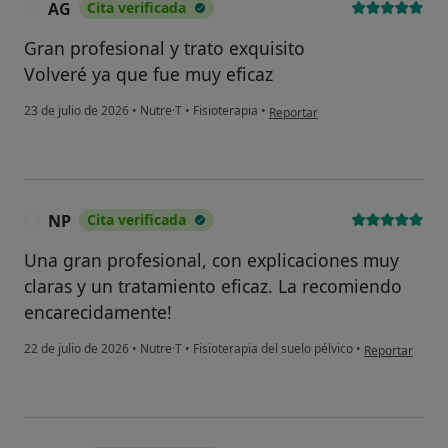
AG
Cita verificada
A
Gran profesional y trato exquisito
Volveré ya que fue muy eficaz
en opinión del usuario AG
23 de julio de 2026
•
Nutre·T
•
Fisioterapia
•
Reportar
NP
Cita verificada
N
Una gran profesional, con explicaciones muy
claras y un tratamiento eficaz. La recomiendo
encarecidamente!
en opinión del
22 de julio de 2026
•
Nutre·T
•
Fisioterapia del suelo pélvico
•
Reportar