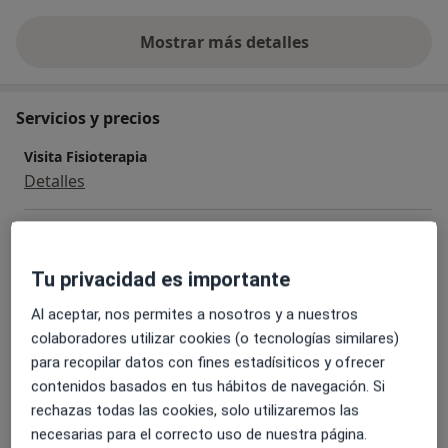
Mostrar más detalles
sobre la experiencia
Servicios y precios
Visita Fisioterapia
Detalles
Radiofrecuencia estética
Desde 55 €
Detalles
Tu privacidad es importante
Tratamiento para suelo pélvico (radiofrecuencia)
Al aceptar, nos permites a nosotros y a nuestros
Detalles
colaboradores utilizar cookies (o tecnologías similares)
para recopilar datos con fines estadísiticos y ofrecer
contenidos basados en tus hábitos de navegación. Si
Tratamiento para suelo pélvico (Indiba)
rechazas todas las cookies, solo utilizaremos las
Detalles
necesarias para el correcto uso de nuestra página.