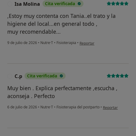
Isa Molina
Cita verificada
I
No, pero lo consideraría
,Estoy muy contenta con Tania..el trato y la
No, y no confío en ello
higiene del local...en general todo ,
muy recomendable...
Continuar
en opinión del usuario Isa Molina
9 de julio de 2026
•
Nutre·T
•
Fisioterapia
•
Reportar
C.p
Cita verificada
C
Muy bien . Explica perfectamente ,escucha ,
aconseja . Perfecto
en opinión del usua
6 de julio de 2026
•
Nutre·T
•
Fisioterapia del postparto
•
Reportar