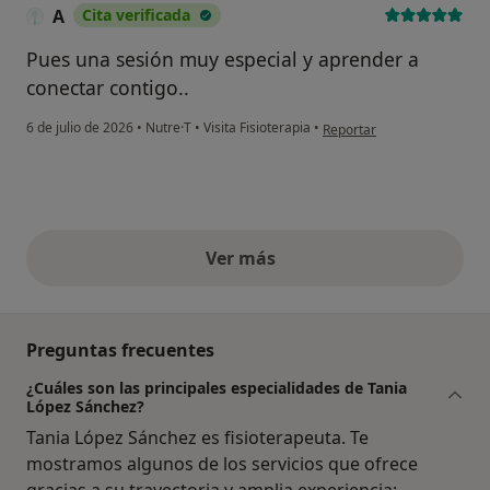
A
Cita verificada
Pues una sesión muy especial y aprender a
conectar contigo..
en opinión del usuario A
6 de julio de 2026
•
Nutre·T
•
Visita Fisioterapia
•
Reportar
Ver más
opiniones anteriores
Preguntas frecuentes
¿Cuáles son las principales especialidades de Tania
López Sánchez?
Tania López Sánchez es fisioterapeuta. Te
mostramos algunos de los servicios que ofrece