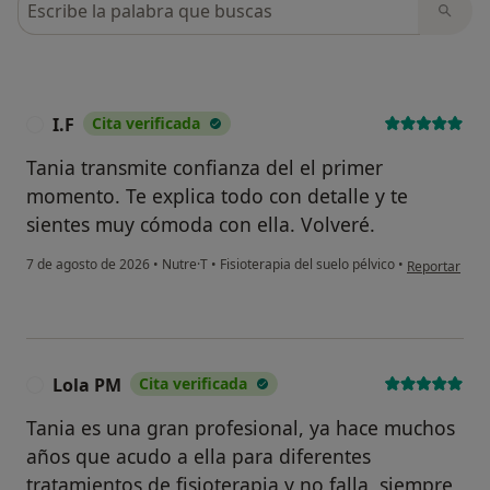
I.F
Cita verificada
I
Tania transmite confianza del el primer
momento. Te explica todo con detalle y te
sientes muy cómoda con ella. Volveré.
en opinión del
7 de agosto de 2026
•
Nutre·T
•
Fisioterapia del suelo pélvico
•
Reportar
Lola PM
Cita verificada
L
Tania es una gran profesional, ya hace muchos
años que acudo a ella para diferentes
tratamientos de fisioterapia y no falla, siempre