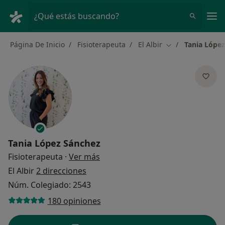
Men
¿Qué estás buscando?
Página De Inicio
Fisioterapeuta
El Albir
Tania Lópe
Cambiar de ciud
Tania López Sánchez
sobre las especializaciones
Fisioterapeuta
·
Ver más
El Albir
2 direcciones
Núm. Colegiado: 2543
180 opiniones