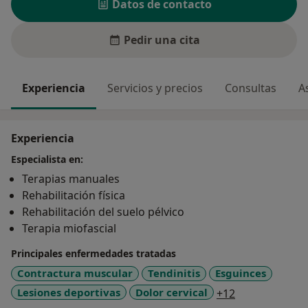
Datos de contacto
Pedir una cita
Experiencia
Servicios y precios
Consultas
A
Experiencia
Especialista en:
Terapias manuales
Rehabilitación física
Rehabilitación del suelo pélvico
Terapia miofascial
Principales enfermedades tratadas
Contractura muscular
Tendinitis
Esguinces
a11y_sr_more
Lesiones deportivas
Dolor cervical
+12