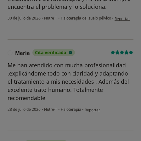
encuentra el problema y lo soluciona.
en opinión del 
30 de julio de 2026
•
Nutre·T
•
Fisioterapia del suelo pélvico
•
Reportar
María
Cita verificada
M
Me han atendido con mucha profesionalidad
,explicándome todo con claridad y adaptando
el tratamiento a mis necesidades . Además del
excelente trato humano. Totalmente
recomendable
en opinión del usuario María
28 de julio de 2026
•
Nutre·T
•
Fisioterapia
•
Reportar