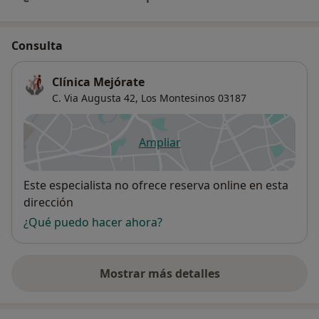
Consulta
Clínica Mejórate
C. Via Augusta 42,
Los Montesinos
03187
Ampliar
se abre en una nueva pestañ
Disponibilidad
Este especialista no ofrece reserva online en esta
dirección
¿Qué puedo hacer ahora?
Mostrar más detalles
sobre la dirección