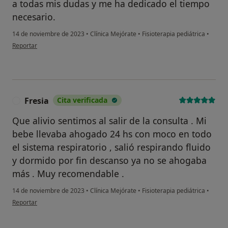
a todas mis dudas y me ha dedicado el tiempo
necesario.
14 de noviembre de 2023
•
Clínica Mejórate
•
Fisioterapia pediátrica
•
en opinión del usuario Rebeca
Reportar
Fresia
Cita verificada
F
Que alivio sentimos al salir de la consulta . Mi
bebe llevaba ahogado 24 hs con moco en todo
el sistema respiratorio , salió respirando fluido
y dormido por fin descanso ya no se ahogaba
más . Muy recomendable .
14 de noviembre de 2023
•
Clínica Mejórate
•
Fisioterapia pediátrica
•
en opinión del usuario Fresia
Reportar