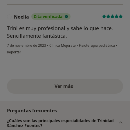
Noelia
Cita verificada
N
Trini es muy profesional y sabe lo que hace.
Sencillamente fantástica.
7 de noviembre de 2023
•
Clínica Mejórate
•
Fisioterapia pediátrica
•
en opinión del usuario Noelia
Reportar
Ver más
opiniones anteriores
Preguntas frecuentes
¿Cuáles son las principales especialidades de Trinidad
Sánchez Fuentes?