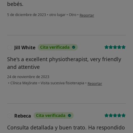
bebés.
en opinión del usuario BST
5 de diciembre de 2023
•
otro lugar
•
Otro
•
Reportar
Jill White
Cita verificada
J
She's a excellent physiotherapist, very friendly
and attentive
24 de noviembre de 2023
en opinión del usuario Jill W
•
Clínica Mejórate
•
Visita sucesiva fisioterapia
•
Reportar
Rebeca
Cita verificada
R
Consulta detallada y buen trato. Ha respondido