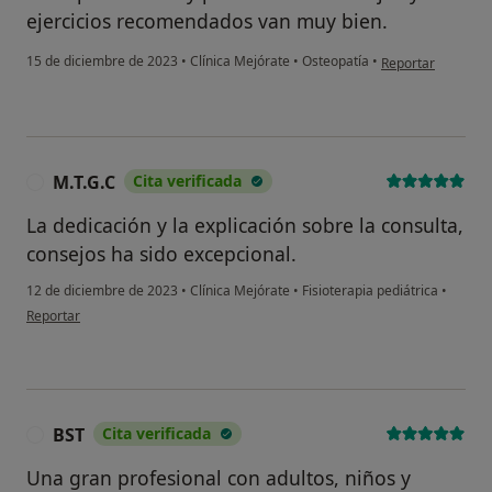
ejercicios recomendados van muy bien.
en opinión del us
15 de diciembre de 2023
•
Clínica Mejórate
•
Osteopatía
•
Reportar
M.T.G.C
Cita verificada
M
La dedicación y la explicación sobre la consulta,
consejos ha sido excepcional.
12 de diciembre de 2023
•
Clínica Mejórate
•
Fisioterapia pediátrica
•
en opinión del usuario M.T.G.C
Reportar
BST
Cita verificada
B
Una gran profesional con adultos, niños y