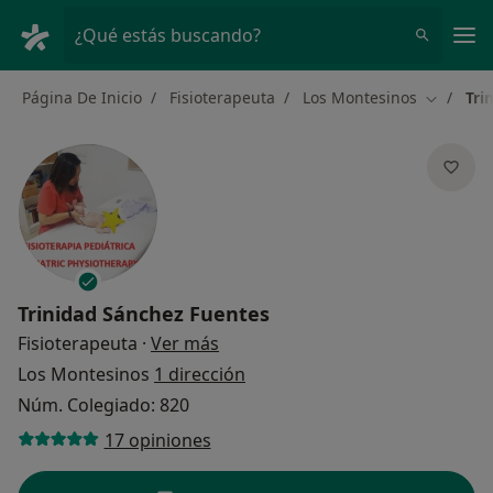
Men
¿Qué estás buscando?
Página De Inicio
Fisioterapeuta
Los Montesinos
Tri
Cambiar 
Trinidad Sánchez Fuentes
sobre las especializaciones
Fisioterapeuta
·
Ver más
Los Montesinos
1 dirección
Núm. Colegiado: 820
17 opiniones