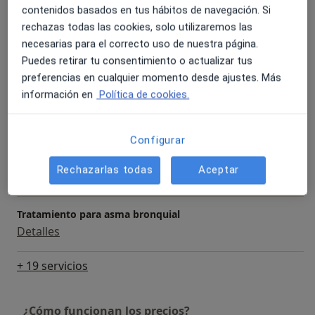
contenidos basados en tus hábitos de navegación. Si
Detalles
rechazas todas las cookies, solo utilizaremos las
necesarias para el correcto uso de nuestra página.
Radiofrecuencia facial
Puedes retirar tu consentimiento o actualizar tus
Detalles
preferencias en cualquier momento desde ajustes. Más
información en
Política de cookies.
Vendaje funcional
Detalles
Configurar
Tratamiento para el dolor lumbar
Rechazarlas todas
Aceptar
Detalles
Tratamiento para asma bronquial
Detalles
+ 19 servicios
¿Cómo funcionan los precios?