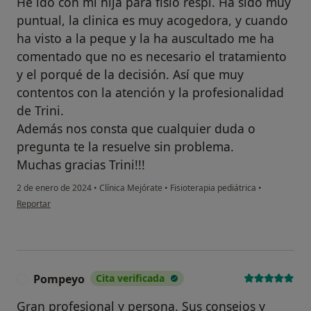
He ido con mi hija para fisio respi. Ha sido muy
puntual, la clinica es muy acogedora, y cuando
ha visto a la peque y la ha auscultado me ha
comentado que no es necesario el tratamiento
y el porqué de la decisión. Así que muy
contentos con la atención y la profesionalidad
de Trini.
Además nos consta que cualquier duda o
pregunta te la resuelve sin problema.
Muchas gracias Trini!!!
2 de enero de 2024
•
Clínica Mejórate
•
Fisioterapia pediátrica
•
en opinión del usuario Ava
Reportar
Pompeyo
Cita verificada
P
Gran profesional y persona. Sus consejos y