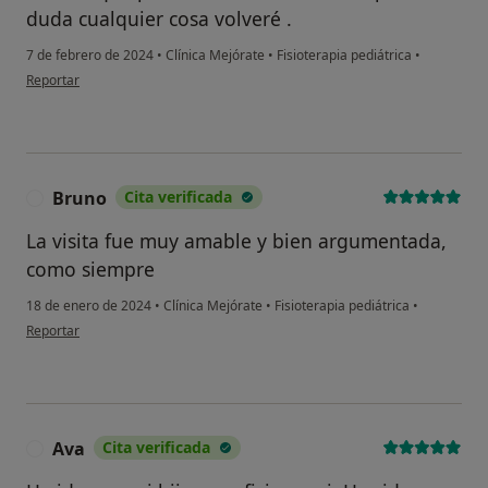
duda cualquier cosa volveré .
7 de febrero de 2024
•
Clínica Mejórate
•
Fisioterapia pediátrica
•
en opinión del usuario Cristina
Reportar
Bruno
Cita verificada
B
La visita fue muy amable y bien argumentada,
como siempre
18 de enero de 2024
•
Clínica Mejórate
•
Fisioterapia pediátrica
•
en opinión del usuario Bruno
Reportar
Ava
Cita verificada
A