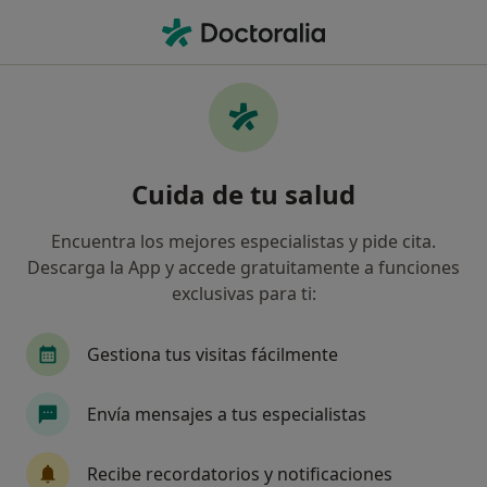
Men
¿Qué estás buscando?
Página De Inicio
Fisioterapeuta
Burriana
Alba Gime
Cambiar de ciu
Cuida de tu salud
Encuentra los mejores especialistas y pide cita.
Descarga la App y accede gratuitamente a funciones
exclusivas para ti:
Alba Gimeno Viudez
sobre las especializaciones
Fisioterapeuta
·
Ver más
Gestiona tus visitas fácilmente
Burriana
1 dirección
Núm. Colegiado: 5073
Envía mensajes a tus especialistas
261 opiniones
Recibe recordatorios y notificaciones