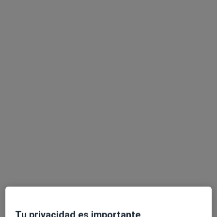
para ofrecerle un plan de tratamiento adecuado.
Puedes encontrarme en Move Salut fisioteràpia i
entrenament. Burriana
Sobre mí
ver más
Especialista en:
Rehabilitación física
Terapias manuales
Dolor crónico
Fisioterapia de atm
Principales enfermedades tratadas
Tendinitis
Esguinces
Lesiones deportivas
a11y_sr_more_dis
Dolor cervical
Latigazo cervical
+2
Pacientes que atiendo
Adultos
Tu privacidad es importante