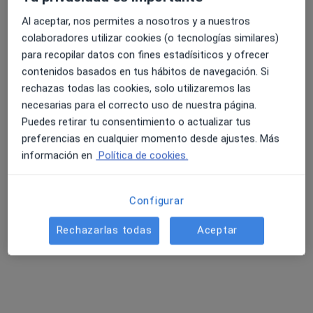
Tipos de consulta
Presencial
Ver direcciones (1)
Al aceptar, nos permites a nosotros y a nuestros
colaboradores utilizar cookies (o tecnologías similares)
Fotos y vídeos
para recopilar datos con fines estadísiticos y ofrecer
contenidos basados en tus hábitos de navegación. Si
rechazas todas las cookies, solo utilizaremos las
necesarias para el correcto uso de nuestra página.
Puedes retirar tu consentimiento o actualizar tus
preferencias en cualquier momento desde ajustes. Más
información en
Política de cookies.
Ver galería (4)
Configurar
Mostrar más detalles
Rechazarlas todas
Aceptar
sobre la experiencia
Servicios y precios
Primera visita fisioterapia