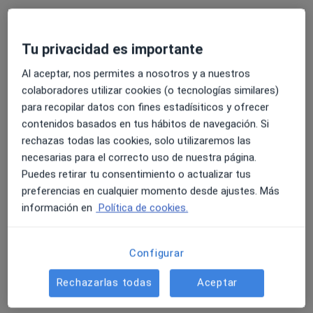
Dietista nutricionista
Tarragona
Tu privacidad es importante
Al aceptar, nos permites a nosotros y a nuestros
Manuel Domínguez Piñeiro
colaboradores utilizar cookies (o tecnologías similares)
para recopilar datos con fines estadísiticos y ofrecer
Fisioterapeuta
Arteixo
contenidos basados en tus hábitos de navegación. Si
rechazas todas las cookies, solo utilizaremos las
necesarias para el correcto uso de nuestra página.
Fernando Fuentes Serna
Puedes retirar tu consentimiento o actualizar tus
preferencias en cualquier momento desde ajustes. Más
Fisioterapeuta
información en
Política de cookies.
Algorfa
Configurar
Luis Miguel Barriga Romero
Rechazarlas todas
Aceptar
Fisioterapeuta
Sevilla