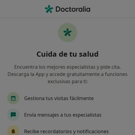
Men
¿Qué estás buscando?
Página De Inicio
Enfermedades
Osteopenia
Osteopenia - Información,
Cuida de tu salud
expertos y preguntas frecuentes
Encuentra los mejores especialistas y pide cita.
Descarga la App y accede gratuitamente a funciones
exclusivas para ti:
Información
Pregunta al Experto
Gestiona tus visitas fácilmente
Envía mensajes a tus especialistas
No descuides tu salud
Escoge la consulta online para empezar o continuar
Recibe recordatorios y notificaciones