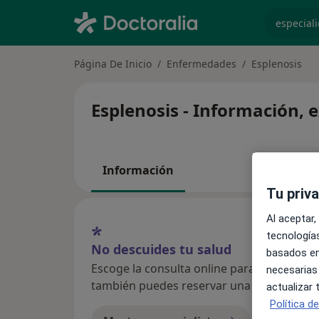
especiali
Página De Inicio
Enfermedades
Esplenosis
Esplenosis - Información, 
Información
Tu priv
Al aceptar,
tecnologías
No descuides tu salud
basados en
Escoge la consulta online para empezar o co
necesarias
también puedes reservar una cita presenci
actualizar
Política d