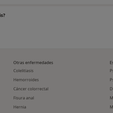
is?
Otras enfermedades
E
Colelitiasis
P
Hemorroides
P
Cáncer colorrectal
D
Fisura anal
M
Hernia
M