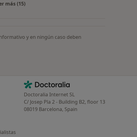
er más (15)
Más en esta categoría: Especialistas más solicitados
informativo y en ningún caso deben
Contacto
Doctoralia - Página de inicio
Doctoralia Internet SL
C/ Josep Pla 2 - Building B2, floor 13
08019 Barcelona, Spain
alistas