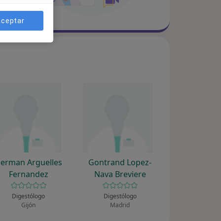
ceptar
erman Arguelles
Gontrand Lopez-
Fernandez
Nava Breviere
Digestólogo
Digestólogo
Gijón
Madrid