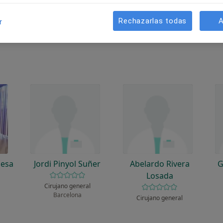
unciona?
Rechazarlas todas
A
r
Mesa
Jordi Pinyol Suñer
Abelardo Rivera
G
Losada
Cirujano general
Barcelona
Cirujano general