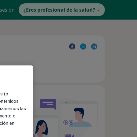
 sesión
¿Eres profesional de la salud?
es (o
contenidos
lizaremos las
miento o
ción en