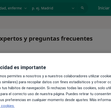
dad, enfermedad o nombre
p. ej. Madrid
Iniciar
expertos y preguntas frecuentes
acidad es importante
 nos permites a nosotros y a nuestros colaboradores utilizar cooki
 similares) para recopilar datos con fines estadísiticos y ofrecer 
 tus hábitos de navegación. Si rechazas todas las cookies, solo uti
ntinuar tu tratamiento sin salir de casa. Y, si lo necesitas,
 para el correcto uso de nuestra página. Puedes retirar tu consenti
al.
 tus preferencias en cualquier momento desde ajustes. Más informa
e cookies.