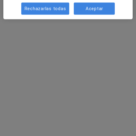
Rechazarlas todas
Aceptar
No descuides tu salud
Escoge la consulta online para empezar o continuar
tu tratamiento sin salir de casa. Y, si lo necesitas,
también puedes reservar una cita presencial.
Mostrar especialistas
¿Cómo funciona?
Expertos en infección de la piel por hongos
levaduriformes
Ric Kealoha