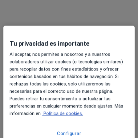
cutánea - Infección de los folículos pilosos
(foliculitis) que puede tener una apariencia parecida
a granos o localizada en los pliegues de la piel,
genitales, tronco, glúteos, bajo las mamas u otras
áreas de piel - Máculas o pápulas - Tener lesiones
satélite (lesiones pequeñas al lado de las grandes) -
Tu privacidad es importante
Enrojecimiento o inflamación de la piel El
diagnóstico infección de la piel por hongos
Al aceptar, nos permites a nosotros y a nuestros
levaduriformes se fundamenta en la apariencia de la
colaboradores utilizar cookies (o tecnologías similares)
piel, especialmente si hay factores de riesgo. Los
para recopilar datos con fines estadísiticos y ofrecer
raspados de la piel pueden mostrar formas
contenidos basados en tus hábitos de navegación. Si
levaduriformes, las cuales suelen indicar la
rechazas todas las cookies, solo utilizaremos las
presencia de este hongo.
necesarias para el correcto uso de nuestra página.
Puedes retirar tu consentimiento o actualizar tus
preferencias en cualquier momento desde ajustes. Más
información en
Política de cookies.
Información
Pregunta al Experto
Configurar