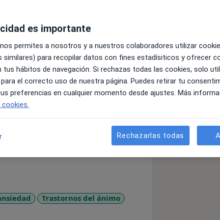
acidad es importante
 nos permites a nosotros y a nuestros colaboradores utilizar cooki
 similares) para recopilar datos con fines estadísiticos y ofrecer 
 tus hábitos de navegación. Si rechazas todas las cookies, solo uti
co, Terapeuta y Mediador de conflictos.
 para el correcto uso de nuestra página. Puedes retirar tu consenti
 Humanos y políticas públicas, y soy
 tus preferencias en cualquier momento desde ajustes. Más informa
lo dejamos para otro momento).
e cookies.
Rechazarlas todas
A
r
ación familiar e intercultural)
públicas
al Clínico
tivo LGBTI+
ansiedad
Trastornos del ánimo
l e internacional
diseases
 conducta sexual compulsiva y chemsex