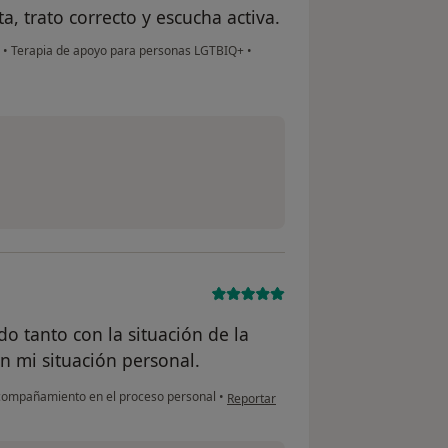
, trato correcto y escucha activa.
s
•
Terapia de apoyo para personas LGTBIQ+
•
 tanto con la situación de la
n mi situación personal.
en opinión del usuario Adrián Rafols
ompañamiento en el proceso personal
•
Reportar