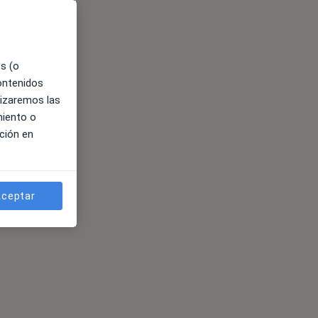
es (o
contenidos
lizaremos las
miento o
ción en
ceptar