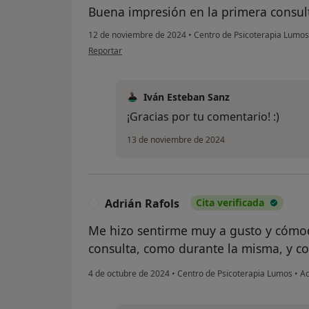
Buena impresión en la primera consulta
12 de noviembre de 2024
•
Centro de Psicoterapia Lumo
en opinión del usuario S.A.
Reportar
Iván Esteban Sanz
¡Gracias por tu comentario! :)
13 de noviembre de 2024
Adrián Rafols
Cita verificada
A
Me hizo sentirme muy a gusto y cómodo
consulta, como durante la misma, y co
4 de octubre de 2024
•
Centro de Psicoterapia Lumos
•
Ac