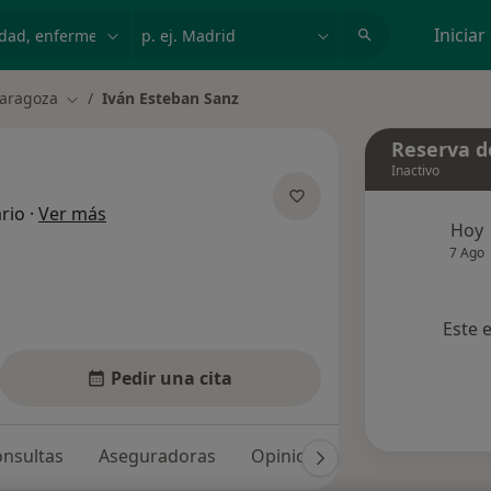
dad, enfermedad o nombre
p. ej. Madrid
Iniciar
aragoza
Iván Esteban Sanz
Cambiar de ciudad
Reserva de
Inactivo
sobre las especializaciones
rio
·
Ver más
Hoy
7 Ago
Este 
Pedir una cita
nsultas
Aseguradoras
Opiniones (54)