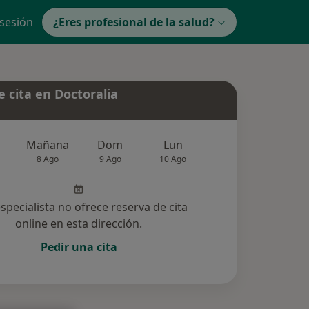
 sesión
¿Eres profesional de la salud?
 cita en Doctoralia
Mañana
Dom
Lun
Mar
Mié
8 Ago
9 Ago
10 Ago
11 Ago
12 Ag
especialista no ofrece reserva de cita
online en esta dirección.
Pedir una cita