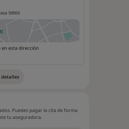
goza
50003
ar
 abre en una nueva pestaña
e en esta dirección
detalles
bre la dirección
vados. Puedes pagar la cita de forma
epte tu aseguradora.