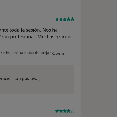
te toda la sesión. Nos ha
 Gran profesional. Muchas gracias
en opinión del usuario A.G
s
•
Primera visita terapia de pareja
•
Reportar
ración tan positiva :)