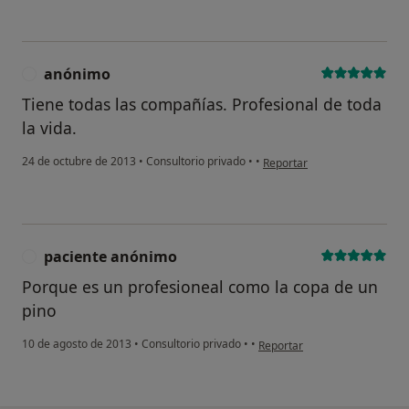
anónimo
A
Tiene todas las compañías. Profesional de toda
la vida.
en opinión del usuario anón
24 de octubre de 2013
•
Consultorio privado
•
•
Reportar
paciente anónimo
P
Porque es un profesioneal como la copa de un
pino
en opinión del usuario pacie
10 de agosto de 2013
•
Consultorio privado
•
•
Reportar