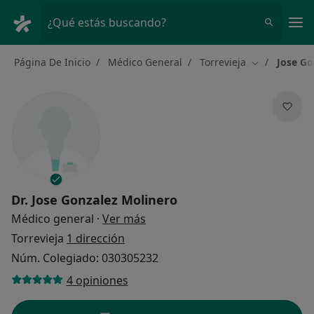
Men
¿Qué estás buscando?
Página De Inicio
Médico General
Torrevieja
Jose Go
Cambiar de c
Dr.
Jose Gonzalez Molinero
sobre las especializaciones
Médico general
·
Ver más
Torrevieja
1 dirección
Núm. Colegiado: 030305232
4 opiniones