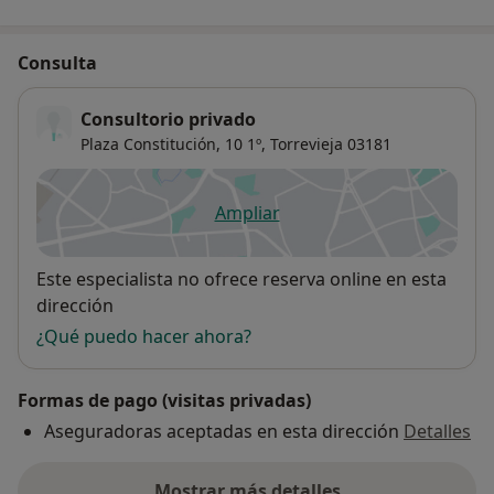
Consulta
Consultorio privado
Plaza Constitución, 10 1º,
Torrevieja
03181
Ampliar
se abre en una nueva pestañ
Disponibilidad
Este especialista no ofrece reserva online en esta
dirección
¿Qué puedo hacer ahora?
Formas de pago (visitas privadas)
Aseguradoras aceptadas en esta dirección
Detalles
Mostrar más detalles