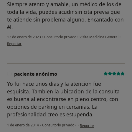
Siempre atento y amable, un médico de los de
toda la vida, puedes acudir sin cita previa que
te atiende sin problema alguno. Encantado con
él.
12 de enero de 2023
•
Consultorio privado
•
Visita Medicina General
•
en opinión del usuario Paciente
Reportar
paciente anónimo
P
Yo fui hace unos dias y la atencion fue
esquisita. Tambien la ubicacion de la consulta
es buena al encontrarse en pleno centro, con
opciones de parking en cercanias. La
profesionalidad creo es estupenda.
en opinión del usuario pacient
1 de enero de 2014
•
Consultorio privado
•
•
Reportar