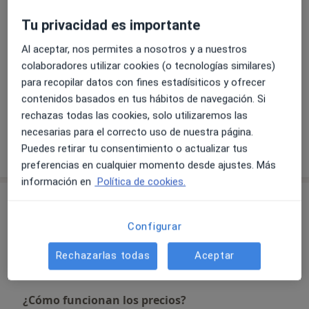
Hipertensión
Cefalea (dolor de cabeza)
Tu privacidad es importante
a11y_sr_m
Diabetes
Dislipidemia
Dolor crónico
+17
Al aceptar, nos permites a nosotros y a nuestros
colaboradores utilizar cookies (o tecnologías similares)
Pacientes que atiendo
para recopilar datos con fines estadísiticos y ofrecer
Adultos
contenidos basados en tus hábitos de navegación. Si
Niños a partir de 1 años
rechazas todas las cookies, solo utilizaremos las
necesarias para el correcto uso de nuestra página.
Mostrar más detalles
Puedes retirar tu consentimiento o actualizar tus
sobre la experiencia
preferencias en cualquier momento desde ajustes. Más
información en
Política de cookies.
Servicios y precios
Configurar
Visita Medicina General
60 €
Detalles
Rechazarlas todas
Aceptar
¿Cómo funcionan los precios?