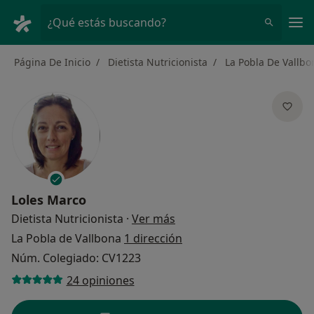
Men
¿Qué estás buscando?
Página De Inicio
Dietista Nutricionista
La Pobla De Vallbo
Loles Marco
sobre las especializacione
Dietista Nutricionista
·
Ver más
La Pobla de Vallbona
1 dirección
Núm. Colegiado: CV1223
24 opiniones