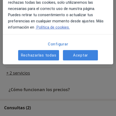
rechazas todas las cookies, solo utilizaremos las
necesarias para el correcto uso de nuestra página.
Visitas sucesivas online
Puedes retirar tu consentimiento o actualizar tus
Desde 50 €
Detalles
preferencias en cualquier momento desde ajustes. Más
información en
Política de cookies.
Visitas sucesivas presenciales
Desde 50 €
Detalles
Configurar
Consulta online básica
Rechazarlas todas
Aceptar
Desde 20 €
Detalles
+ 2 servicios
¿Cómo funcionan los precios?
Consultas (2)