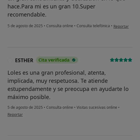
hace.Para mi es un gran 10.Super
recomendable.
en opinión del
5 de agosto de 2025
•
Consulta online
•
Consulta telefónica
•
Reportar
ESTHER
Cita verificada
E
Loles es una gran profesional, atenta,
implicada, muy respetuosa. Te atiende
estupendamente y se preocupa en ayudarte lo
máximo posible.
5 de agosto de 2025
•
Consulta online
•
Visitas sucesivas online
•
en opinión del usuario ESTHER
Reportar