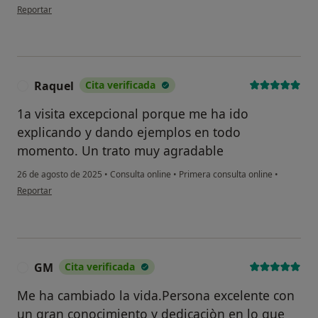
en opinión del usuario MMH
Reportar
Raquel
Cita verificada
R
1a visita excepcional porque me ha ido
explicando y dando ejemplos en todo
momento. Un trato muy agradable
26 de agosto de 2025
•
Consulta online
•
Primera consulta online
•
en opinión del usuario Raquel
Reportar
GM
Cita verificada
G
Me ha cambiado la vida.Persona excelente con
un gran conocimiento y dedicaciòn en lo que