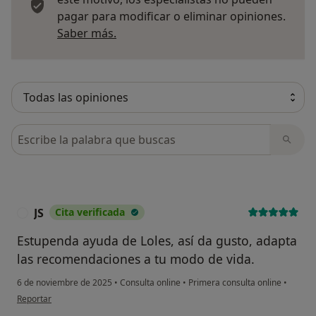
pagar para modificar o eliminar opiniones.
Más información sobre opiniones
Saber más.
Busca en opiniones
JS
Cita verificada
J
Estupenda ayuda de Loles, así da gusto, adapta
las recomendaciones a tu modo de vida.
6 de noviembre de 2025
•
Consulta online
•
Primera consulta online
•
en opinión del usuario JS
Reportar