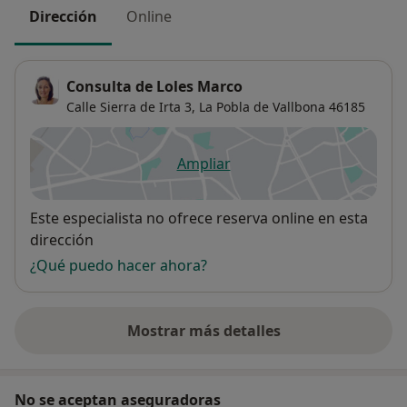
Dirección
Online
Consulta de Loles Marco
Calle Sierra de Irta 3,
La Pobla de Vallbona
46185
Ampliar
se abre en una nueva pestañ
Disponibilidad
Este especialista no ofrece reserva online en esta
dirección
¿Qué puedo hacer ahora?
Mostrar más detalles
sobre la dirección
No se aceptan aseguradoras