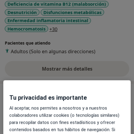
Deficiencia de vitamina B12 (malabsorción)
Desnutrición
Disfunciones metabólicas
Enfermedad inflamatoria intestinal
a11y_sr_more_diseases
Hemocromatosis
+30
Pacientes que atiendo
Adultos (Solo en algunas direcciones)
Mostrar más detalles
sobre la experiencia
Servicios y precios
Tu privacidad es importante
Primera consulta
Al aceptar, nos permites a nosotros y a nuestros
100 €
Detalles
colaboradores utilizar cookies (o tecnologías similares)
para recopilar datos con fines estadísiticos y ofrecer
Primera consulta online
contenidos basados en tus hábitos de navegación. Si
100 €
Detalles