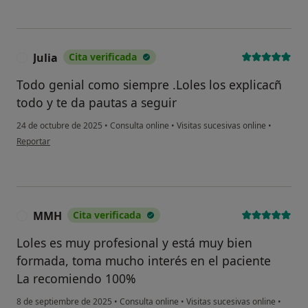
Julia
Cita verificada
J
Todo genial como siempre .Loles los explicacñ
todo y te da pautas a seguir
24 de octubre de 2025
•
Consulta online
•
Visitas sucesivas online
•
en opinión del usuario Julia
Reportar
MMH
Cita verificada
M
Loles es muy profesional y está muy bien
formada, toma mucho interés en el paciente
La recomiendo 100%
8 de septiembre de 2025
•
Consulta online
•
Visitas sucesivas online
•