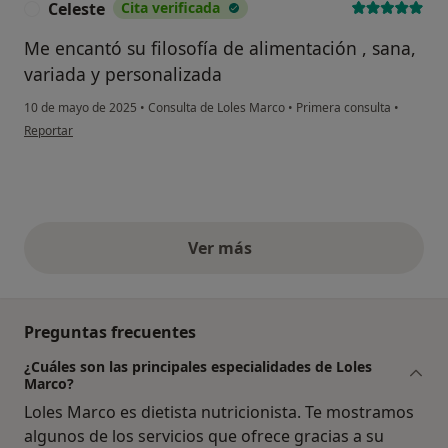
Celeste
Cita verificada
C
Me encantó su filosofía de alimentación , sana,
variada y personalizada
10 de mayo de 2025
•
Consulta de Loles Marco
•
Primera consulta
•
en opinión del usuario Celeste
Reportar
Ver más
opiniones anteriores
Preguntas frecuentes
¿Cuáles son las principales especialidades de Loles
Marco?
Loles Marco es dietista nutricionista. Te mostramos
algunos de los servicios que ofrece gracias a su