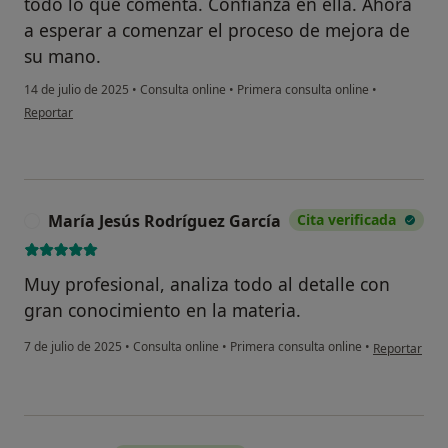
todo lo que comenta. Confianza en ella. Ahora
a esperar a comenzar el proceso de mejora de
su mano.
14 de julio de 2025
•
Consulta online
•
Primera consulta online
•
en opinión del usuario M
Reportar
María Jesús Rodríguez García
Cita verificada
M
Muy profesional, analiza todo al detalle con
gran conocimiento en la materia.
en opinión de
7 de julio de 2025
•
Consulta online
•
Primera consulta online
•
Reportar