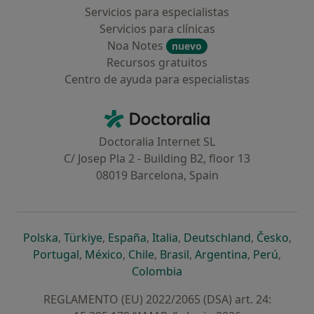
Servicios para especialistas
Servicios para clínicas
Noa Notes
nuevo
Recursos gratuitos
Centro de ayuda para especialistas
Contacto
Doctoralia - Página de inicio
Doctoralia Internet SL
C/ Josep Pla 2 - Building B2, floor 13
08019 Barcelona, Spain
se abre en una nueva pestaña
se abre en una nueva pestaña
se abre en una nueva pestaña
se abre en una nueva pes
se abre en 
se a
Polska
,
Türkiye
,
España
,
Italia
,
Deutschland
,
Česko
,
se abre en una nueva pestaña
se abre en una nueva pestaña
se abre en una nueva pestaña
se abre en una nueva p
se abre en 
se abr
Portugal
,
México
,
Chile
,
Brasil
,
Argentina
,
Perú
,
se abre en una nueva pe
Colombia
REGLAMENTO (EU) 2022/2065 (DSA) art. 24: