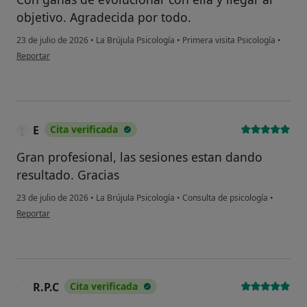
objetivo. Agradecida por todo.
23 de julio de 2026
•
La Brújula Psicología
•
Primera visita Psicología
•
en opinión del usuario M.L
Reportar
E
Cita verificada
Gran profesional, las sesiones estan dando
resultado. Gracias
23 de julio de 2026
•
La Brújula Psicología
•
Consulta de psicología
•
en opinión del usuario E
Reportar
R.P.C
Cita verificada
R
¿Alguna vez has usado una app