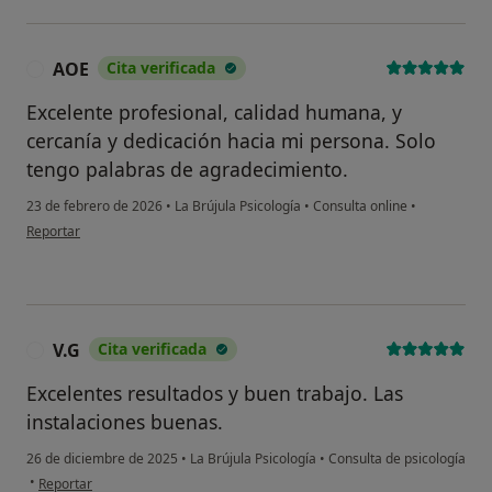
AOE
Cita verificada
A
Excelente profesional, calidad humana, y
cercanía y dedicación hacia mi persona. Solo
tengo palabras de agradecimiento.
23 de febrero de 2026
•
La Brújula Psicología
•
Consulta online
•
en opinión del usuario AOE
Reportar
V.G
Cita verificada
V
Excelentes resultados y buen trabajo. Las
instalaciones buenas.
26 de diciembre de 2025
•
La Brújula Psicología
•
Consulta de psicología
en opinión del usuario V.G
•
Reportar