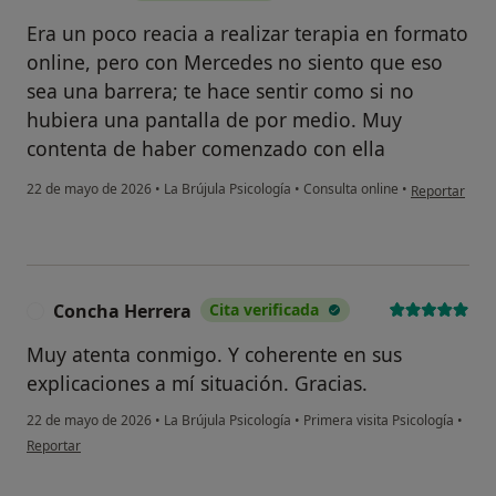
Era un poco reacia a realizar terapia en formato
online, pero con Mercedes no siento que eso
sea una barrera; te hace sentir como si no
hubiera una pantalla de por medio. Muy
contenta de haber comenzado con ella
en opinión de
22 de mayo de 2026
•
La Brújula Psicología
•
Consulta online
•
Reportar
Concha Herrera
Cita verificada
C
Muy atenta conmigo. Y coherente en sus
explicaciones a mí situación. Gracias.
22 de mayo de 2026
•
La Brújula Psicología
•
Primera visita Psicología
•
en opinión del usuario Concha Herrera
Reportar