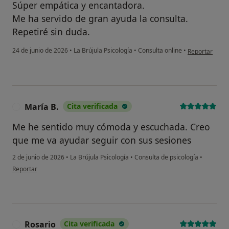
o chatbot de IA para hablar
Súper empática y encantadora.
sobre un tema emocional o
Me ha servido de gran ayuda la consulta.
psicológico?
Repetiré sin duda.
Sí, varias veces
en opinión del 
24 de junio de 2026
•
La Brújula Psicología
•
Consulta online
•
Reportar
Sí, una vez
No, pero lo consideraría
No, y no confío en ello
María B.
Cita verificada
M
Me he sentido muy cómoda y escuchada. Creo
Continuar
que me va ayudar seguir con sus sesiones
2 de junio de 2026
•
La Brújula Psicología
•
Consulta de psicología
•
en opinión del usuario María B.
Reportar
Rosario
Cita verificada
R