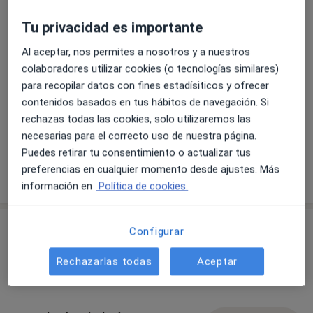
programas específicos de inteligencia emocional,
adolescencia, pubertad, técnicas de estudio, etc.)
Tu privacidad es importante
Tenemos muchos tipos de servicios distintos para
Al aceptar, nos permites a nosotros y a nuestros
poder adaptarnos a las necesidades de cada persona,
colaboradores utilizar cookies (o tecnologías similares)
terapia online, terapia grupal, programas específicos
para recopilar datos con fines estadísiticos y ofrecer
de Inteligencia Emocional, minfulness...
contenidos basados en tus hábitos de navegación. Si
De mí dicen que soy muy empática y que genero
rechazas todas las cookies, solo utilizaremos las
cambios desde las primeras sesiones. Espero que
Ver galería (8)
necesarias para el correcto uso de nuestra página.
pueda trabajar contigo también para ayudarte y
Puedes retirar tu consentimiento o actualizar tus
acompañarte por este momento complicado.
preferencias en cualquier momento desde ajustes. Más
Si tienes alguna pregunta no dudes en ponerte en
Mostrar más detalles
sobre la experiencia
información en
Política de cookies.
contacto conmigo para solucionártela. Puedes hacerlo
mediante un e-mail o directamente al teléfono.
Recuerda que para llegar a la cima sólo hace falta dar
Servicios y precios
Configurar
el primer paso, ¿empezamos?
Consulta online
Rechazarlas todas
Aceptar
Reservar cita
60 €
Detalles