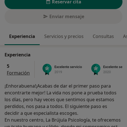
Reservar cita
Enviar mensaje
Experiencia
Servicios y precios
Consultas
A
Experiencia
5
Formación
¡Enhorabuena!¡Acabas de dar el primer paso para
encontrarte mejor! La vida nos pone a prueba todos
los días, pero hay veces que sentimos que estamos
perdidos, nos pasa a todos. El siguiente paso es
decidir a que especialista escoges.
En nuestro centro, La Brújula Psicología, te ofrecemos
un trato humano y cálido, donde mi compromiso está