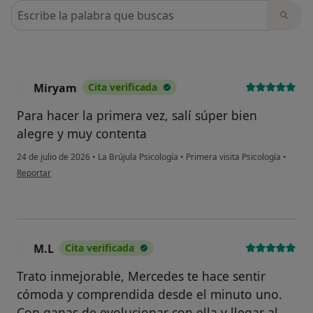
Busca en opiniones
Miryam
Cita verificada
M
Para hacer la primera vez, salí súper bien
alegre y muy contenta
24 de julio de 2026
•
La Brújula Psicología
•
Primera visita Psicología
•
en opinión del usuario Miryam
Reportar
M.L
Cita verificada
M
Trato inmejorable, Mercedes te hace sentir
cómoda y comprendida desde el minuto uno.
Con ganas de evolucionar con ella y llegar al