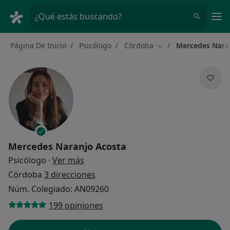
Men
¿Qué estás buscando?
Página De Inicio
Psicólogo
Córdoba
Mercedes Nara
Cambiar de ciudad
Mercedes Naranjo Acosta
sobre las especializaciones
Psicólogo
·
Ver más
Córdoba
3 direcciones
Núm. Colegiado: AN09260
199 opiniones