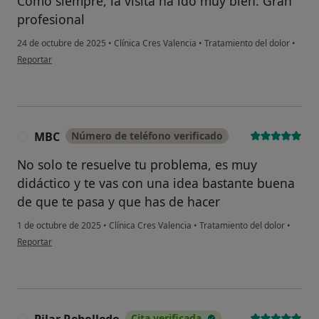
Como siempre, la visita ha ido muy bien. Gran
profesional
24 de octubre de 2025
•
Clínica Cres Valencia
•
Tratamiento del dolor
•
en opinión del usuario MAP
Reportar
MBC
Número de teléfono verificado
M
No solo te resuelve tu problema, es muy
didáctico y te vas con una idea bastante buena
de que te pasa y que has de hacer
1 de octubre de 2025
•
Clínica Cres Valencia
•
Tratamiento del dolor
•
en opinión del usuario MBC
Reportar
Pilar Rebolledo
Cita verificada
P