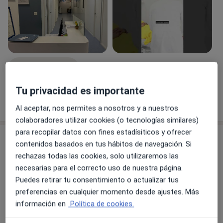
Ver galería (4)
Tu privacidad es importante
Mostrar más detalles
sobre la experiencia
Al aceptar, nos permites a nosotros y a nuestros
colaboradores utilizar cookies (o tecnologías similares)
para recopilar datos con fines estadísiticos y ofrecer
Servicios y precios
contenidos basados en tus hábitos de navegación. Si
rechazas todas las cookies, solo utilizaremos las
Tratamiento del dolor
Reservar cita
necesarias para el correcto uso de nuestra página.
Detalles
Puedes retirar tu consentimiento o actualizar tus
preferencias en cualquier momento desde ajustes. Más
Consulta online
información en
Política de cookies.
30 €
Detalles