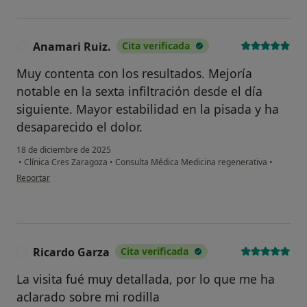
Anamari Ruiz.
Cita verificada
A
Muy contenta con los resultados. Mejoría
notable en la sexta infiltración desde el día
siguiente. Mayor estabilidad en la pisada y ha
desaparecido el dolor.
18 de diciembre de 2025
•
Clínica Cres Zaragoza
•
Consulta Médica Medicina regenerativa
•
en opinión del usuario Anamari Ruiz.
Reportar
Ricardo Garza
Cita verificada
R
La visita fué muy detallada, por lo que me ha
aclarado sobre mi rodilla