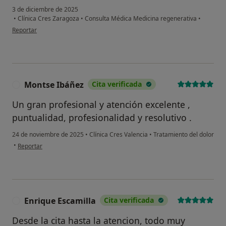
3 de diciembre de 2025
•
Clínica Cres Zaragoza
•
Consulta Médica Medicina regenerativa
•
en opinión del usuario Ricardo Garza
Reportar
Montse Ibáñez
Cita verificada
M
Un gran profesional y atención excelente ,
puntualidad, profesionalidad y resolutivo .
24 de noviembre de 2025
•
Clínica Cres Valencia
•
Tratamiento del dolor
en opinión del usuario Montse Ibáñez
•
Reportar
Enrique Escamilla
Cita verificada
E
Desde la cita hasta la atencion, todo muy