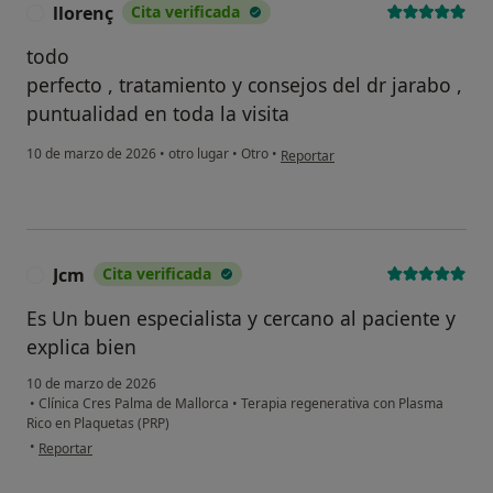
llorenç
Cita verificada
L
todo
perfecto , tratamiento y consejos del dr jarabo ,
puntualidad en toda la visita
en opinión del usuario llorenç
10 de marzo de 2026
•
otro lugar
•
Otro
•
Reportar
Jcm
Cita verificada
J
Es Un buen especialista y cercano al paciente y
explica bien
10 de marzo de 2026
•
Clínica Cres Palma de Mallorca
•
Terapia regenerativa con Plasma
Rico en Plaquetas (PRP)
en opinión del usuario Jcm
•
Reportar