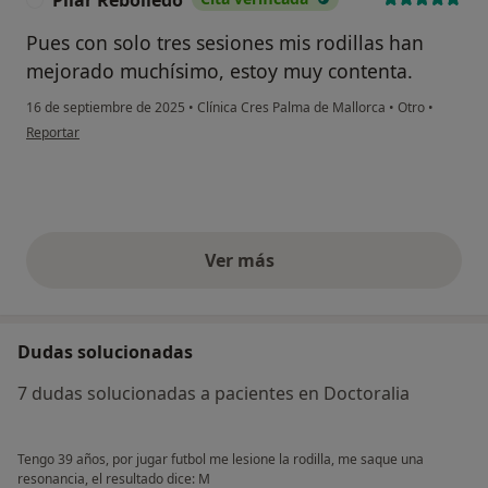
Pues con solo tres sesiones mis rodillas han
mejorado muchísimo, estoy muy contenta.
16 de septiembre de 2025
•
Clínica Cres Palma de Mallorca
•
Otro
•
en opinión del usuario Pilar Rebolledo
Reportar
Ver más
opiniones anteriores
Dudas solucionadas
7 dudas solucionadas a pacientes en Doctoralia
Tengo 39 años, por jugar futbol me lesione la rodilla, me saque una
resonancia, el resultado dice: M