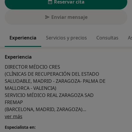
Reservar cita
Enviar mensaje
Experiencia
Servicios y precios
Consultas
A
Experiencia
DIRECTOR MÉDCIO CRES
(CLÍNICAS DE RECUPERACIÓN DEL ESTADO
SALUDABLE, MADRID - ZARAGOZA- PALMA DE
MALLORCA - VALENCIA)
SERVICIO MÉDICO REAL ZARAGOZA SAD
FREMAP
(BARCELONA, MADRID, ZARAGOZA)
Sobre mí
SERVICIOS MÉDICOS FEDERACIONES DEPORTIVAS
ver más
ARAGONESAS
Especialista en:
(HOSPITAL VIAMED MONTECANAL DE ZARAGOZA)