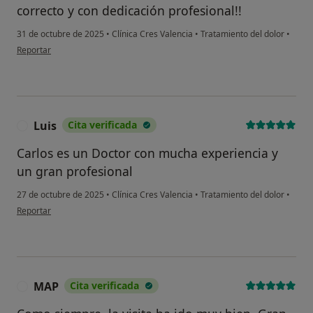
correcto y con dedicación profesional!!
31 de octubre de 2025
•
Clínica Cres Valencia
•
Tratamiento del dolor
•
en opinión del usuario Enrique Escamilla
Reportar
Luis
Cita verificada
L
Carlos es un Doctor con mucha experiencia y
un gran profesional
27 de octubre de 2025
•
Clínica Cres Valencia
•
Tratamiento del dolor
•
en opinión del usuario Luis
Reportar
MAP
Cita verificada
M